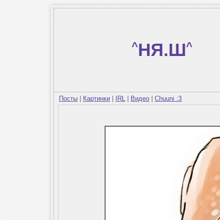
^
НЯ.Ш
^
Посты
|
Картинки
|
IRL
|
Видео
|
Chuuni :3