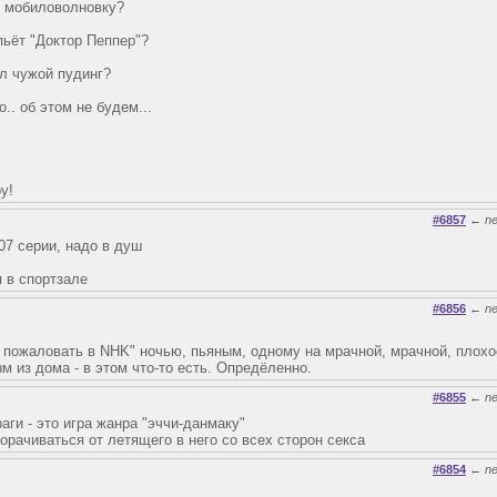
ал мобиловолновку?
 пьёт "Доктор Пеппер"?
ел чужой пудинг?
о.. об этом не будем...
ру!
#6857
←
n
07 серии, надо в душ
я в спортзале
#6856
←
n
о пожаловать в NHK" ночью, пьяным, одному на мрачной, мрачной, плох
м из дома - в этом что-то есть. Опредёленно.
#6855
←
n
аги - это игра жанра "эччи-данмаку"
орачиваться от летящего в него со всех сторон секса
#6854
←
n