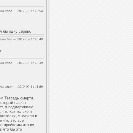
eko-chan — 2012-02-17 10:54
я бы одну серию.
eko-chan — 2012-02-17 10:40
т:
eko-chan — 2012-02-17 10:39
eko-chan — 2012-02-14 11:59
ем Тетрадь смерти.
 который нашёл
вот, я поддерживаю
 что как только я
одителях, я купила в
ю что это всё
ие проблемы что их
в что бы это