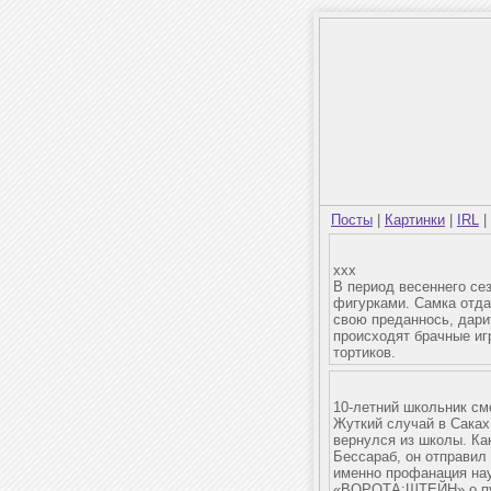
Посты
|
Картинки
|
IRL
|
xxx
В период весеннего се
фигурками. Самка отда
свою преданнось, дарит
происходят брачные иг
тортиков.
10-летний школьник с
Жуткий случай в Саках,
вернулся из школы. Ка
Бессараб, он отправил
именно профанация нау
«ВОРОТА;ШТЕЙН» о пут