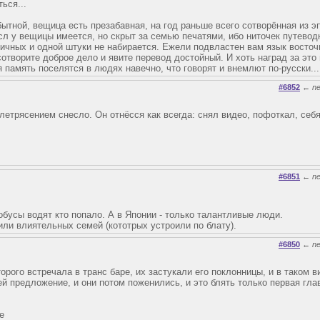
ься...
бытной, вещица есть презабавная, на год раньше всего сотворённая из 
л у вещицы имеется, но скрыт за семью печатями, ибо ниточек путевод
ичных и одной штуки не набирается. Ежели подвластен вам язык восточ
творите доброе дело и явите перевод достойный. И хоть наград за это 
 память поселятся в людях навечно, что говорят и внемлют по-русски...
#6852
←
n
млетрясением снесло. Он отнёсся как всегда: снял видео, пофоткал, себ
#6851
←
n
тобусы водят кто попало. А в Японии - только талантливые люди.
или влиятельных семей (кототрых устроили по блату).
#6850
←
n
торого встречала в транс баре, их застукали его поклонницы, и в таком 
ей предложение, и они потом поженились, и это блять только первая гла
е