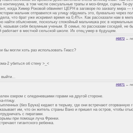
 континуума, в том числе сексуальные трапы и моэ-бляди, сцены Тю-ру-
т, когда Химер Роковой обвиняет ЦЕРН в заговоре по захвату мира — 
истории мальчик отправился на улицу обдумать это, буквально через по
дела, что брат уже искривил время на 0,4%». Как рассказали нам в мил
о найти объяснение, поскольку спокойный мальчишка рос в нормальных
й, называя себя безумным ученым. В семье, по рассказам соседей, не 
й работает в местной сельской школе. Их отец умер в будущем.
#6872
←
n
и бы могли хоть раз использовать Гиасс?
ома-2 убиться об стену >_<
 выйти...
#6871
←
n
лен озером с оледеневшими горами на другой стороне.
а-птицу.
ыпленных (без Брука) кидают в тюрьму, где они встречают оторванную 
казывает им, что он житель страны Вано и пришел на остров, чтобы отыс
отрудничать с пиратами.
тюрьмы при помощи луча Френки.
тречают гигантского ребенка.