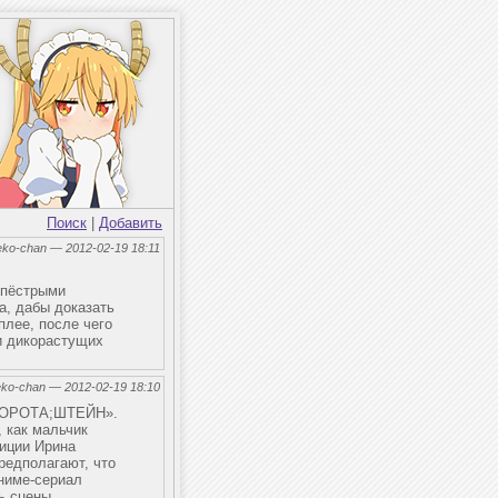
Поиск
|
Добавить
eko-chan — 2012-02-19 18:11
 пёстрыми
а, дабы доказать
плее, после чего
и дикорастущих
eko-chan — 2012-02-19 18:10
 «ВОРОТА;ШТЕЙН».
, как мальчик
лиции Ирина
редполагают, что
ниме-сериал
ь сцены