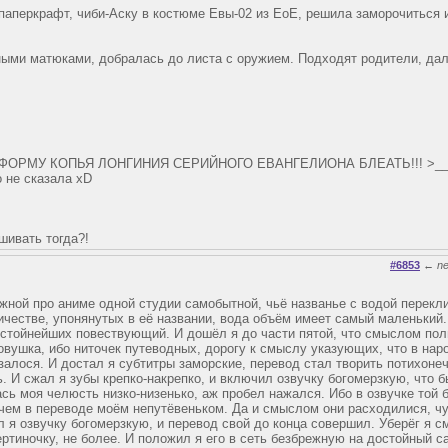
паперкрафт, чиби-Аску в костюме Евы-02 из ЕоЕ, решила заморочиться 
ными матюками, добралась до листа с оружием. Подходят родители, да
ФОРМУ КОПЬЯ ЛОНГИНИЯ СЕРИЙНОГО ЕВАНГЕЛИОНА БЛЕАТЬ!!! >__
о не сказала xD
шивать тогда?!
#6853
←
n
ежной про аниме одной студии самобытной, чьё названье с водой перекли
ичестве, упонянутых в её названии, вода объём имеет самый маленький.
стойнейших повествующий. И дошёл я до части пятой, что смыслом пол
овушка, ибо ниточек путеводных, дорогу к смыслу указующих, что в нар
залося. И достал я субтитры заморские, перевод стал творить потихонеч
. И сжал я зубы крепко-накрепко, и включил озвучку богомерзкую, что 
ась моя челюсть низко-низенько, аж пробел нажался. Ибо в озвучке той 
 чем в переводе моём непутёвеньком. Да и смыслом они расходилися, ч
 я озвучку богомерзкую, и перевод свой до конца совершил. Уберёг я 
ертиночку, не более. И положил я его в сеть безбрежную на достойный с