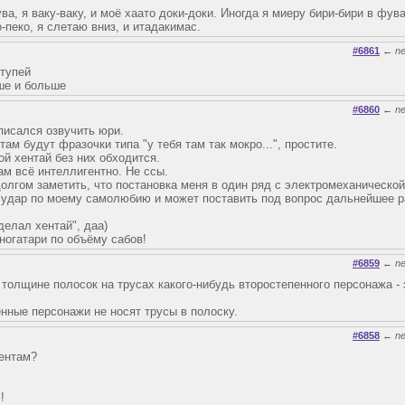
ва, я ваку-ваку, и моё хаато доки-доки. Иногда я миеру бири-бири в фув
о-пеко, я слетаю вниз, и итадакимас.
#6861
←
n
 тупей
ьше и больше
#6860
←
n
дписался озвучить юри.
там будут фразочки типа "у тебя там так мокро...", простите.
кой хентай без них обходится.
там всё интеллигентно. Не ссы.
долгом заметить, что постановка меня в один ряд с электромеханической
удар по моему самолюбию и может поставить под вопрос дальнейшее р
делал хентай", даа)
ногатари по объёму сабов!
#6859
←
n
 толщине полосок на трусах какого-нибудь второстепенного персонажа -
енные персонажи не носят трусы в полоску.
#6858
←
n
ментам?
!
!