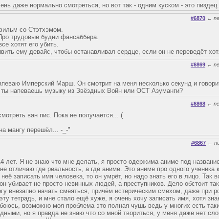
чень даже нормально смотреться, но вот так - одним куском - это пиздец.
#6870
←
n
 фильм со Стэтхэмом.
 Про трудовые будни фансаббера.
все хотят его убить.
ивить ему девайс, чтобы останавливал сердце, если он не переведёт хот
#6869
←
n
певаю Имперский Марш. Он смотрит на меня несколько секунд и говори
ь, ты напеваешь музыку из Звёздных Войн или ОСТ Азуманги?
#6868
←
n
мотреть ван пис. Пока не получается... (
на мангу перешёл... -_-"
#6867
←
n
14 лет. Я не знаю что мне делать, я просто одержима аниме под названи
не отличаю где реальность, а где аниме. Это аниме про одного ученика
 неё записать имя человека, то он умрёт, но надо знать его в лицо. Так 
 он убивает не просто невинных людей, а преступников. Дело обстоит так,
огу внезапно начать смеяться, причём истерическим смехом, даже при р
ту тетрадь, и мне стало ещё хуже, я очень хочу записать имя, хотя зна
 боюсь, возможно моя проблема это полная чушь ведь у многих есть так
ными, но я правда не знаю что со мной твориться, у меня даже нет сло