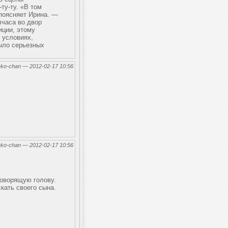
ту-ту. «В том
поясняет Ирина. —
лчаса во двор
иции, этому
 условиях,
было серьезных
eko-chan — 2012-02-17 10:56
eko-chan — 2012-02-17 10:56
говорящую голову.
кать своего сына.