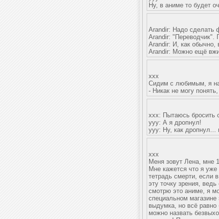
Ну, в аниме то будет о
Arandir: Надо сделать
Arandir: "Переводчик".
Arandir: И, как обычно, 
Arandir: Можно ещё вж
xxx
Сидим с любимым, я на
- Никак не могу понят
ххх: Пытаюсь бросить с
ууу: А я дропнул!
ууу: Ну, как дропнул... 
xxx
Меня зовут Лена, мне 
Мне кажется что я уже 
тетрадь смерти, если в
эту точку зрения, ведь
смотрю это аниме, я м
специальном магазине э
выдумка, но всё равно
можно назвать безвыход