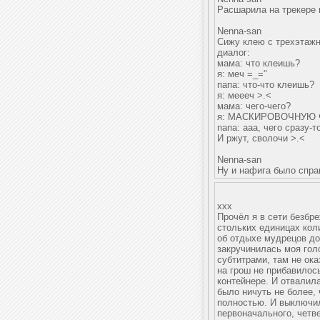
Расшарила на трекере 
Nenna-san
Сижу клею с трехэтаж
диалог:
мама: что клеишь?
я: меч =_="
папа: что-что клеишь?
я: меееч >.<
мама: чего-чего?
я: МАСКИРОВОЧНУЮ 
папа: ааа, чего сразу-т
И ржут, сволочи >.<
Nenna-san
Ну и нафига было спра
xxx
Прочёл я в сети безбр
стольких единицах кол
об отдыхе мудрецов до
закручинилась моя гол
субтитрами, там не ока
на грош не прибавилось
контейнере. И отвалил
было ничуть не более,
полностью. И выключил
первоначального, четв