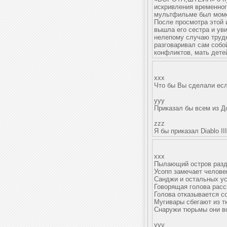
искривления временного
мультфильме был момен
После просмотра этой 
вышла его сестра и уви
нелепому случаю трудн
разговаривал сам собо
конфликтов, мать дете
xxx
Что бы Вы сделали есл
yyy
Приказал бы всем из Д
zzz
Я бы приказал Diablo III
xxx
Пылающий остров разде
Усопп замечает человек
Санджи и остальных ус
Говорящая голова расс
Голова отказывается с
Мугивары сбегают из 
Снаружи тюрьмы они вс
yyy