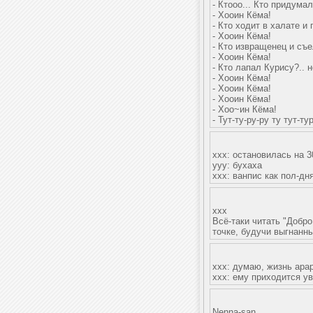
- Ктооо... Кто придум
- Хооин Кёма!
- Кто ходит в халате и
- Хооин Кёма!
- Кто извращенец и съ
- Хооин Кёма!
- Кто лапал Курису?.. н
- Хооин Кёма!
- Хооин Кёма!
- Хооин Кёма!
- Хоо~ин Кёма!
- Тут-ту-ру-ру ту тут-ту
xxx: остановилась на 3
yyy: бухаха
xxx: ванпис как пол-дн
xxx
Всё-таки читать "Добр
точке, будучи выгнанны
xxx: думаю, жизнь арар
xxx: ему приходится ув
Nenna-san