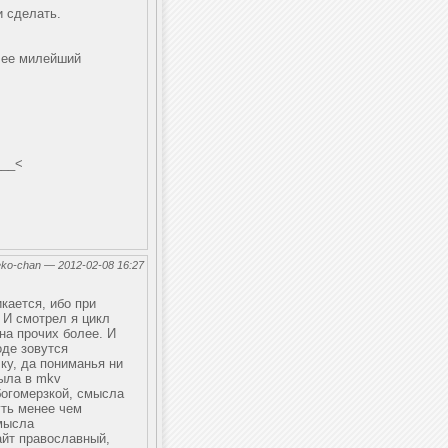
и сделать.
лее милейший
__<
eko-chan — 2012-02-08 16:27
кается, ибо при
 И смотрел я цикл
на прочих более. И
оде зовутся
ку, да пониманья ни
была в mkv
богомерзкой, смысла
уть менее чем
смысла
айт православный,