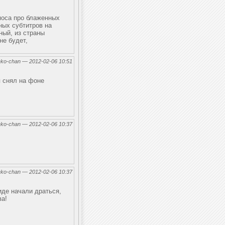
эпоса про блаженных
ных субтитров на
ный, из страны
не будет,
eko-chan — 2012-02-06 10:51
я снял на фоне
eko-chan — 2012-02-06 10:37
eko-chan — 2012-02-06 10:37
виде начали драться,
ва!