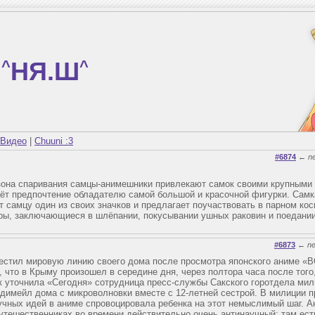
^
НЯ.Ш
^
Видео
|
Chuuni :3
#6874
←
n
зона спаривания самцы-анимешники привлекают самок своими крупными
ёт предпочтение обладателю самой большой и красочной фигурки. Самк
 самцу один из своих значков и предлагает поучаствовать в парном кос
ры, заключающиеся в шлёпании, покусывании ушных раковин и поедани
#6873
←
n
местил мировую линию своего дома после просмотра японского аниме
 что в Крыму произошел в середине дня, через полтора часа после того
к уточнила «Сегодня» сотрудница пресс-службы Сакского горотдела ми
 димейл дома с микроволновки вместе с 12-летней сестрой. В милиции п
чных идей в аниме спровоцировала ребенка на этот немыслимый шаг. А
ешественниках во времени действительно очень антинаучный: там ест