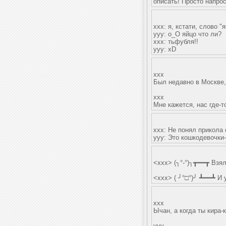
описать! Просто напрос
ххх: я, кстати, слово 
ууу: о_О яйцо что ли?
ххх: тьфубля!!
ууу: хD
xxx
Был недавно в Москве,
xxx
Мне кажется, нас где-т
ххх: Не понял прикола
ууу: Это кошкодевочки
<xxx> (╮°-°)╮┳━━┳ Взял
<xxx> ( ╯°□°)╯ ┻━━┻ И
xxx
Ычан, а когда ты кира-
yyy