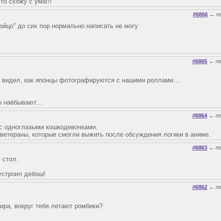
то схожу с ума!!!
#6866
←
n
"яойцо" до сих пор нормально написать не могу
#6865
←
n
 видел, как японцы фотографируются с нашими роллами...
о наёбывают...
#6864
←
n
 с одноглазыми кошкодевочками.
-ветераны, которые смогли выжить после обсуждения логики в аниме.
#6863
←
n
 стол.
 устроил дебош!
#6862
←
n
кира, вокруг тебя летают ромбики?