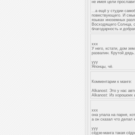
не имея цели прославит
...а ещё у студии само
повествующего. И смыс
языках иноземных разл
Восходящего Солнца, со
благодарность и добрая
xxx
У него, кстати, дом зе
развалин. Крутой дядь.
yyy
Японцы, чё.
Комментарии к манге:
Alkanost: Это у нас ав
Alkanost: Из хорошоих 
xxx
она упала на парня, ко
а он сказал что делал 
yyy
сёдзе-манга такая сёдз