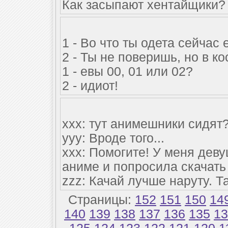
Как засыпают хентайщики? 
1 - Во что ты одета сейчас 
2 - Ты не поверишь, но в к
1 - евы 00, 01 или 02?
2 - идиот!
xxx: тут анимешники сидят
yyy: Вроде того...
xxx: Помогите! У меня дев
аниме и попросила скачать
zzz: Качай лучше наруту. Та
Страницы:
152
151
150
14
140
139
138
137
136
135
13