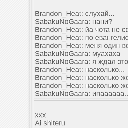
Brandon_Heat: слухай...
SabakuNoGaara: нани?
Brandon_Heat: йа чота не с
Brandon_Heat: по евангели
Brandon_Heat: меня один во
SabakuNoGaara: муахаха
SabakuNoGaara: я ждал это
Brandon_Heat: насколько...
Brandon_Heat: насколько же
Brandon_Heat: насколько ж
SabakuNoGaara: ипаааааа..
xxx
Ai shiteru