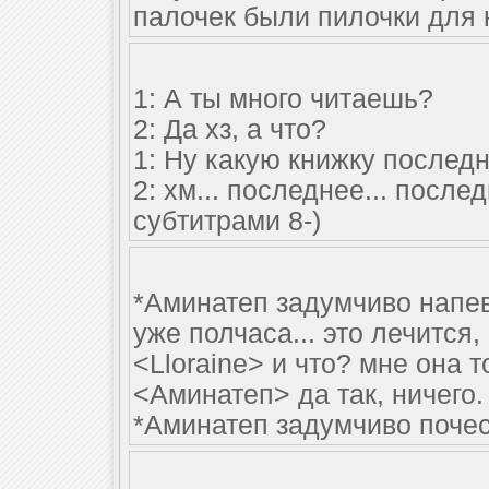
палочек были пилочки для 
1: А ты много читаешь?
2: Да хз, а что?
1: Ну какую книжку послед
2: хм... последнее... посл
субтитрами 8-)
*Аминатеп задумчиво напев
уже полчаса... это лечится,
<Lloraine> и что? мне она 
<Аминатеп> да так, ничего.
*Аминатеп задумчиво поче