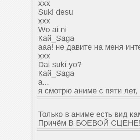
xxx
Suki desu
xxx
Wo ai ni
Кай_Saga
ааа! не давите на меня инт
xxx
Dai suki yo?
Кай_Saga
а...
я смотрю аниме с пяти лет,
Только в аниме есть вид кам
Причём В БОЕВОЙ СЦЕНЕ!