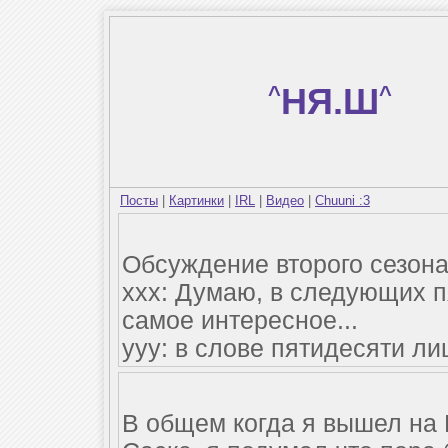
^
НЯ.Ш
^
Посты
|
Картинки
|
IRL
|
Видео
|
Chuuni :3
Обсуждение второго сезона
xxx: Думаю, в следующих п
самое интересное...
yyy: в слове пятидесяти л
В общем когда я вышел на