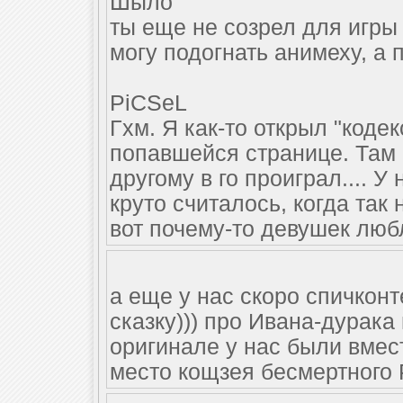
Шыло
ты еще не созрел для игры 
могу подогнать анимеху, а п
PiCSeL
Гхм. Я как-то открыл "коде
попавшейся странице. Там 
другому в го проиграл.... У
круто считалось, когда так
вот почему-то девушек люб
а еще у нас скоро спичконт
сказку))) про Ивана-дурака
оригинале у нас были вмес
место кощзея бесмертного Р