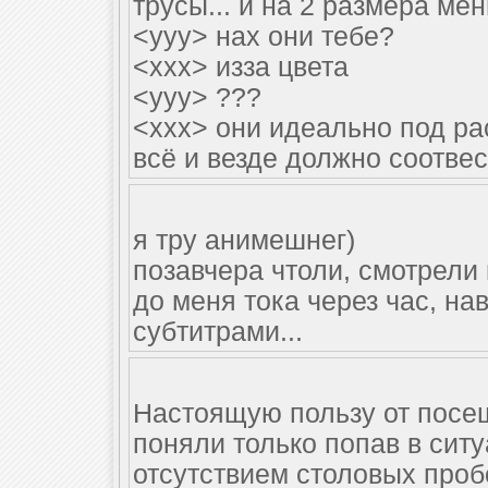
трусы... и на 2 размера ме
<yyy> нах они тебе?
<xxx> изза цвета
<yyy> ???
<xxx> они идеально под ра
всё и везде должно соотвест
я тру анимешнег)
позавчера чтоли, смотрели
до меня тока через час, н
субтитрами...
Настоящую пользу от посе
поняли только попав в сит
отсутствием столовых проб