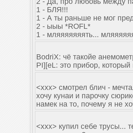
2 - Да, про любовь между 
1 - БЛЯ!!!
1 - А ты раньше не мог пре
2 - ыыы *ROFL*
1 - мляяяяяяять... мляяяяя
BodriX: чё такойе анемомет
PI][eL: это прибор, который
<xxx> смотрел блич - мечта
хочу кунаи и парочку сюрик
намек на то, почему я не хо
<xxx> купил себе трусы... 