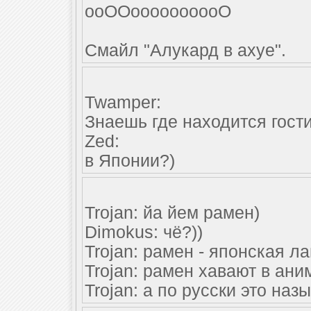
ооООоооооооооО
Смайл "Алукард в ахуе".
Twamper:
Знаешь где находится гост
Zed:
в Японии?)
Trojan: йа йем рамен)
Dimokus: чё?))
Trojan: рамен - японская л
Trojan: рамен хавают в ани
Trojan: а по русски это на