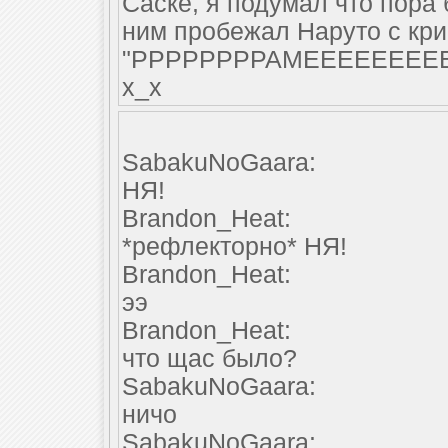
Саске, я подумал что пора 
ним пробежал Наруто с кр
"РРРРРРРРАМЕЕЕЕЕЕЕЕЕЕЕ
х_х
SabakuNoGaara:
НЯ!
Brandon_Heat:
*рефлекторно* НЯ!
Brandon_Heat:
ээ
Brandon_Heat:
что щас было?
SabakuNoGaara:
ничо
SabakuNoGaara: