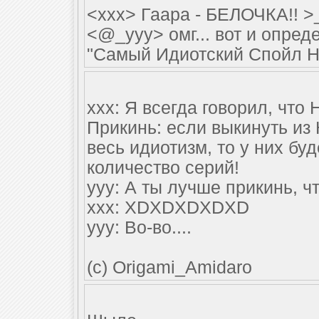
<xxx> Гаара - БЕЛОЧКА!! >
<@_yyy> омг... вот и опре
"Самый Идиотский Спойл На
xxx: Я всегда говорил, что
Прикинь: если выкинуть из
весь идиотизм, то у них бу
количество серий!
yyy: А ты лучше прикинь, чт
xxx: XDXDXDXDXD
yyy: Во-во....
(c) Origami_Amidaro