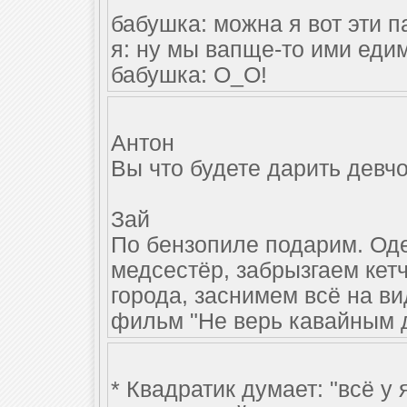
бабушка: можна я вот эти 
я: ну мы вапще-то ими едим
бабушка: О_О!
Антон
Вы что будете дарить девч
Зай
По бензопиле подарим. Од
медсестёр, забрызгаем кет
города, заснимем всё на в
фильм "Не верь кавайным 
* Квадратик думает: "всё у 