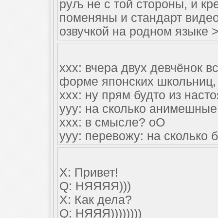
руљ не с той стороны, и к
поменяны и стандарт видео
озвучкой на родном языке 
xxx: вчера двух девчёнок в
форме японских школьниц, 
xxx: ну прям будто из нас
yyy: на сколько анимешные
xxx: в смысле? оО
yyy: перевожу: на сколько 
Х: Привет!
Q: НЯЯЯЯ)))
Х: Как дела?
Q: НЯЯЯ))))))))