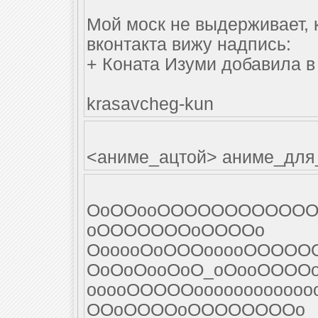
Мой моск не выдерживает, к
вконтакта вижу надпись:
+ Коната Изуми добавила в
krasavcheg-kun
<аниме_ацтой> аниме_для_
ОоООооОООООООООООО
оОООООООоООООо
ОооооОоОООооооОООО
ОоОоОооОоО_оОооОООО
ооооОООООоооооооооооо
ООоООООоООООООООо