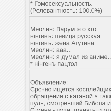
* Гомосексуальность.
(Релевантность: 100,0%)
Меолин: Варум это кто
нiнгенъ: певица русская
нiнгенъ: жена Агутина
Меолин: ааа...
Меолин: я думал из аниме..
* нiнгенъ пацтол
Объявление:
Срочно ищется косплейщи
обращения с катаной а так
пуль, смотревший Бибопа 
С меня - пули, гранаты и 