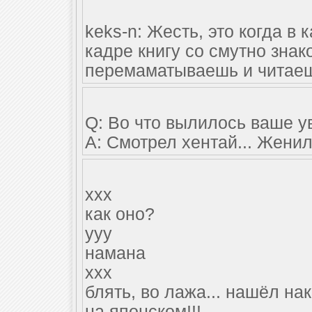
keks-n: Жесть, это когда в
кадре книгу со смутно зна
перемаматываешь и читаешь
Q: Во что вылилось ваше 
A: Смотрел хентай... Женил
xxx
как оно?
yyy
намана
xxx
блять, во лажа... нашёл на
на японском!!!