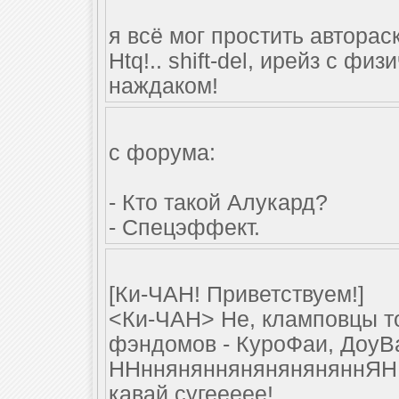
я всё мог простить авторас
Htq!.. shift-del, ирейз с ф
наждаком!
с форума:
- Кто такой Алукард?
- Спецэффект.
[Ки-ЧАН! Приветствуем!]
<Ки-ЧАН> Не, кламповцы то
фэндомов - КуроФаи, ДоуВа
ННннянянняняняняняннЯН
кавай сугеееее!