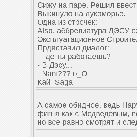
Сижу на паре. Решил ввести
Выкинуло на лукоморье.
Одна из строчек:
Also, аббревиатура ДЭСУ о
Эксплуатационное Строите
Прдеставил диалог:
- Где ты работаешь?
- В Дэсу...
- Nani??? o_O
Кай_Saga
А самое обидное, ведь Нару
фигня как с Медведевым, в
но все равно смотрят и сле