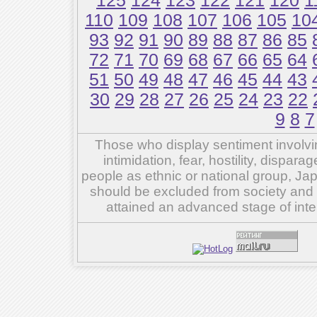
125
124
123
122
121
120
1
110
109
108
107
106
105
10
93
92
91
90
89
88
87
86
85
72
71
70
69
68
67
66
65
64
51
50
49
48
47
46
45
44
43
30
29
28
27
26
25
24
23
22
9
8
7
Those who display sentiment involvin
intimidation, fear, hostility, dispar
people as ethnic or national group, Ja
should be excluded from society and su
attained an advanced stage of inte