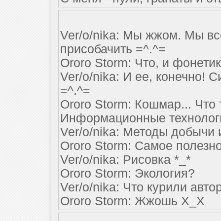
Ver/o/nika: Мы жжом. Мы в
присобачить =^.^=
Ororo Storm: Что, и фонети
Ver/o/nika: И ее, конечно!
=^.^=
Ororo Storm: Кошмар... Что
Информационные технолог
Ver/o/nika: Методы добычи 
Ororo Storm: Самое полезн
Ver/o/nika: Рисовка *_*
Ororo Storm: Экология?
Ver/o/nika: Что курили авто
Ororo Storm: Жжошь Х_Х