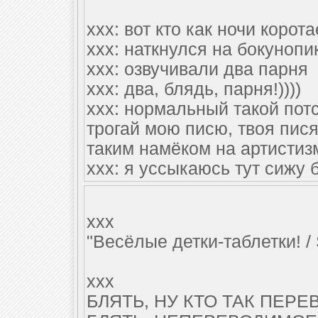
xxx: вот кто как ночи корота
xxx: наткнулся на бокунопи
xxx: озвучивали два парня
xxx: два, блядь, парня!))))
xxx: нормальный такой пот
трогай мою писю, твоя пис
таким намёком на артистиз
xxx: я уссыкаюсь тут сижу 
xxx
"Весёлые детки-таблетки! / 
xxx
БЛЯТЬ, НУ КТО ТАК ПЕР