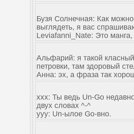
Бузя Солнечная: Как можно
выглядеть, я вас спрашива
Leviafanni_Nate: Это манга,
Альфарий: я такой класны
петровки, там здоровый сте
Анна: эх, а фраза так хоро
xxx: Ты ведь Un-Go недавн
двух словах ^-^
yyy: Un-ылое Go-вно.