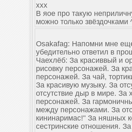
xxx
В яое про такую неприличн
можно только звёздочками 
Osakafag: Напомни мне еще 
убедительно ответил в прош
Чаехлёб: За красиввый и о
рисовку персонажей. За к
персонажей. За чай, тортик
За красивую музыку. За отс
отсутствие дыр в мире. За
персонажей. За гармоничн
между персонажами. За отс
кининаримас!" За няшных к
сестринские отношения. За 