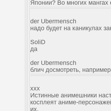
Японии? Во многих мангах 
der Ubermensch
надо будет на каникулах з
SoliD
да
der Ubermensch
блич досмотреть, например
xxx
Истинные анимешники насто
косплеят аниме-персонаже
их.