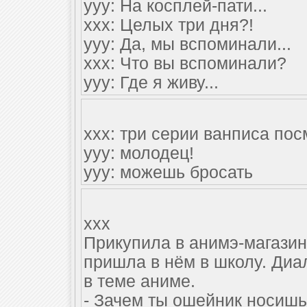
yyy: На косплей-пати...
xxx: Целых три дня?!
yyy: Да, мы вспоминали...
xxx: Что вы вспоминали?
yyy: Где я живу...
xxx: три серии ванписа по
yyy: молодец!
yyy: можешь бросать
xxx
Прикупила в анимэ-магазин
пришла в нём в школу. Диал
в теме аниме.
- Зачем ты ошейник носиш