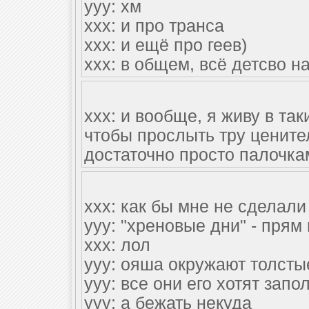
yyy: хм
xxx: и про транса
xxx: и ещё про геев)
xxx: в общем, всё детсво н
ххх: и вообще, я живу в так
чтобы прослыть тру цените
достаточно просто палочка
xxx: как бы мне не сделал
yyy: "хреновые дни" - пря
xxx: лол
yyy: ояша окружают толсты
yyy: все они его хотят запо
yyy: а бежать некуда