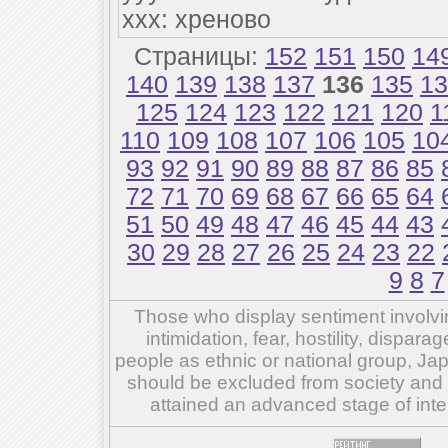
xxx: хреново
Страницы:
152
151
150
14
140
139
138
137
136
135
13
125
124
123
122
121
120
1
110
109
108
107
106
105
10
93
92
91
90
89
88
87
86
85
72
71
70
69
68
67
66
65
64
51
50
49
48
47
46
45
44
43
30
29
28
27
26
25
24
23
22
9
8
7
Those who display sentiment involvin
intimidation, fear, hostility, dispar
people as ethnic or national group, Ja
should be excluded from society and su
attained an advanced stage of inte