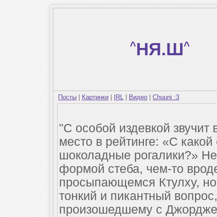
^
НЯ.Ш
^
Посты
|
Картинки
|
IRL
|
Видео
|
Chuuni :3
"С особой издевкой звучит 
место в рейтинге: «С какой
шоколадные рогалики?» Нек
формой стеба, чем-то врод
просыпающемся Ктулху, но
тонкий и пикантный вопрос,
произошедшему с Джорджем