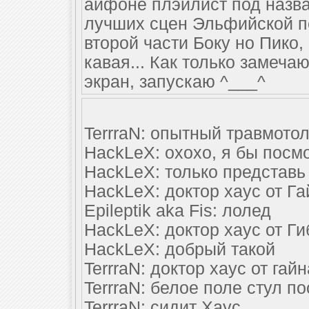
айфоне плэйлист под назва
лучших сцен Эльфийской пе
второй части Боку но Пико,
кавая... Как только замеча
экран, запускаю ^___^
TerrraN: опытный травмотол
HackLeX: охохо, я бы посм
HackLeX: только представь
HackLeX: доктор хаус от Га
Epileptik aka Fis: лолед
HackLeX: доктор хаус от Ги
HackLeX: добрый такой
TerrraN: доктор хаус от гай
TerrraN: белое поле стул п
TerrraN: сидит Хаус