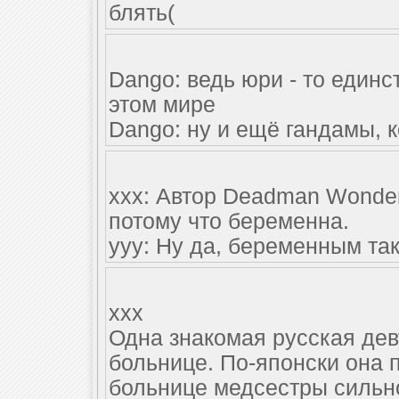
блять(
Dango: ведь юри - то единс
этом мире
Dango: ну и ещё гандамы, 
xxx: Автор Deadman Wonder
потому что беременна.
yyy: Ну да, беременным та
xxx
Одна знакомая русская деву
больнице. По-японски она п
больнице медсестры сильно