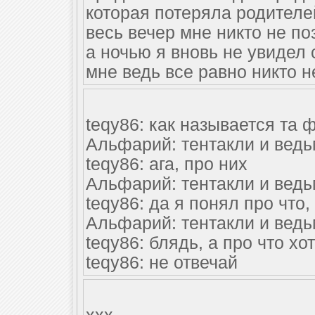
которая потеряла родителей
весь вечер мне никто не по
а ночью я вновь не увидел
мне ведь все равно никто не
teqy86: как называется та 
Альфарий: тентакли и вед
teqy86: ага, про них
Альфарий: тентакли и вед
teqy86: да я понял про что,
Альфарий: тентакли и вед
teqy86: блядь, а про что хо
teqy86: не отвечай