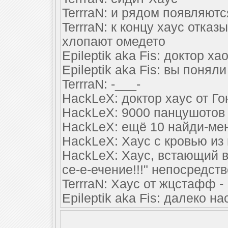
TerrraN: и рядом появляют
TerrraN: к концу хаус отказ
хлопают омедето
Epileptik aka Fis: доктор ха
Epileptik aka Fis: вы понял
TerrraN: -___-
HackLeX: доктор хаус от Го
HackLeX: 9000 панцушотов
HackLeX: ещё 10 найди-ме
HackLeX: Хаус с кровью из
HackLeX: Хаус, встающий в
се-е-ечение!!!" непосредс
TerrraN: Хаус от жцстафф -
Epileptik aka Fis: далеко н