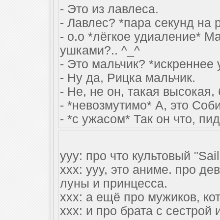
- Это из лавлеса.
- Лавлес? *пара секунд на 
- о.о *лёгкое удиаление* 
ушками?.. ^_^
- Это мальчик? *искреннее
- Ну да, Рицка мальчик.
- Не, не он, такая высокая,
- *невозмутимо* А, это Соб
- *с ужасом* Так он что, п
yyy: про что культовый "Sai
xxx: yyy, это аниме. про де
луны и принцесса.
xxx: а ещё про мужиков, к
xxx: и про брата с сестрой 