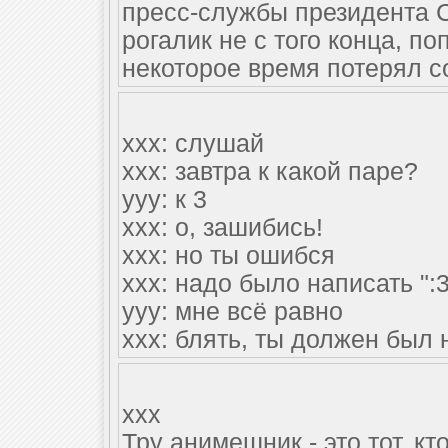
пресс-службы президента 
рогалик не с того конца, п
некоторое время потерял с
ххх: слушай
ххх: завтра к какой паре?
ууу: к 3
ххх: о, зашибись!
ххх: но ты ошибся
ххх: надо было написать ":3
ууу: мне всё равно
ххх: блять, ты должен был н
xxx
Тру анимешник - это тот, кт