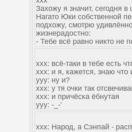
xxx
Захожу я значит, сегодня в
Нагато Юки собственной пе
подхожу, смотрю удивлённо
жизнерадостно:
- Тебе всё равно никто не п
xxx: всё-таки в тебе есть ч
xxx: и я, кажется, знаю что
yyy: ну и?
xxx: у тя очки так отсвечив
xxx: и причёска ёбнутая
yyy: -_-'
xxx: Народ, а Сэнпай - ра