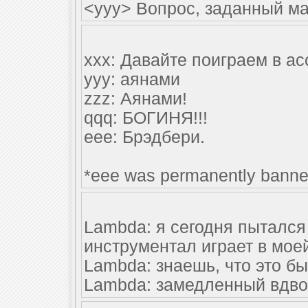
<yyy> Вопрос, заданный мас
xxx: Давайте поиграем в а
yyy: аянами
zzz: Аянами!
qqq: БОГИНЯ!!!
eee: Брэдбери.
*eee was permanently banne
Lambda: я сегодня пытался
инструментал играет в моей
Lambda: знаешь, что это б
Lambda: замедленный вдво