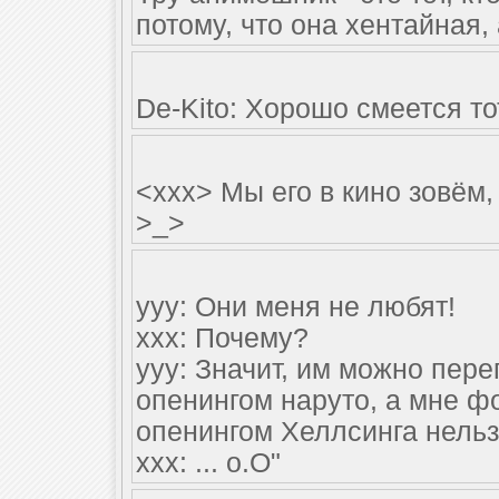
потому, что она хентайная,
De-Kito: Хорошо смеется тот
<xxx> Мы его в кино зовём,
>_>
yyy: Они меня не любят!
ххх: Почему?
ууу: Значит, им можно пере
опенингом наруто, а мне 
опенингом Хеллсинга нельз
ххх: ... о.О"