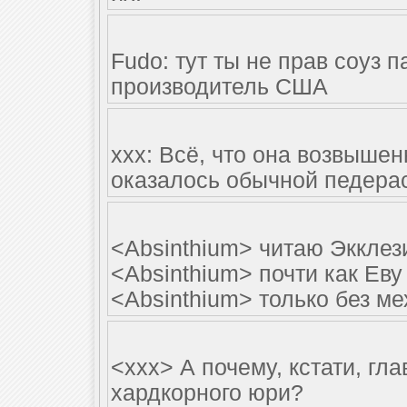
Fudo: тут ты не прав соуз п
производитель США
xxx: Всё, что она возвыше
оказалось обычной педера
<Absinthium> читаю Экклез
<Absinthium> почти как Еву
<Absinthium> только без ме
<xxx> А почему, кстати, гл
хардкорного юри?