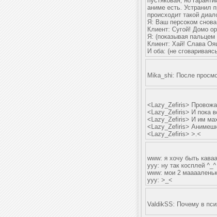
пустяковая, но гаранти
аниме есть. Устранил 
происходит такой диало
Я: Ваш персоком снова 
Клиент: Сугой! Домо ор
Я: (показывая пальцем 
Клиент: Хай! Слава Оя
И оба: (не сговариваясь
Mika_shi: После просмо
<Lazy_Zefiris> Провож
<Lazy_Zefiris> И пока 
<Lazy_Zefiris> И им ма
<Lazy_Zefiris> Анимеш
<Lazy_Zefiris> >.<
www: я хочу быть каваa
yyy: ну так косплей ^_
www: мои 2 маaaаленьки
yyy: >_<
ValdikSS: Почему в пс