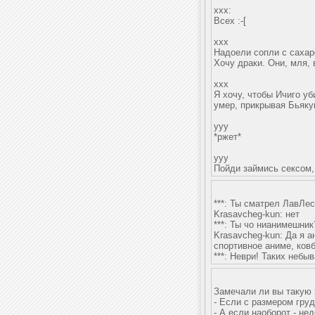
xxx:
Всех :-[
xxx
Надоели сопли с саха
Хочу драки. Они, мля,
xxx
Я хочу, чтобы Ичиго уб
умер, прикрывая Бьяку
yyy
*ржет*
yyy
Пойди займись сексом, а?)
***: Ты сматрел ЛавЛес
Krasavcheg-kun: нет
***: Ты чо нианимешник
Krasavcheg-kun: Да я а
спортивное аниме, ковб
***: Неври! Таких небыв
Замечали ли вы такую 
- Если с размером груди
- А если наоборот - нед