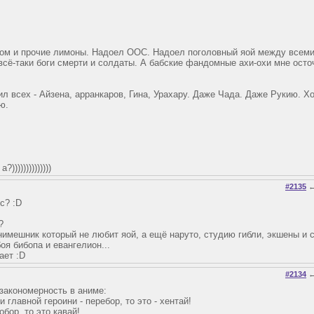
ром и прочие лимоны. Надоел ООС. Надоел поголовный яой между всеми
 всё-таки боги смерти и солдаты. А бабские фандомные ахи-охи мне осто
ил всех - Айзена, арранкаров, Гина, Урахару. Даже Чада. Даже Рукию. Х
ю.
)))))))))))))
#2135
с? :D
?
нимешник который не любит яой, а ещё наруто, студию гибли, экшены и 
оя бибопа и евангелион...
ает :D
#2134
закономерность в аниме:
 главной героини - перебор, то это - хентай!
обор, то это кавай!