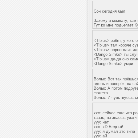
Сон сегодня был:
Захожу в комнату, там
Тут ко мне подбегает К
<Tibius> ребят, у кого
<Tibius> там короче с
<Tibius> порноголик ил
<Dango Simko> ты случ
<Tibius> да-да оно сам
<Dango Simko> умри.
Вольк: Вот так прёшьс
вдоль и поперёк, на с
Вольк: А потом подруг
сюжета
Вольк: И чувствуешь се
xxx: сейчас еще что ра
тааак, ты знаешь уже ч
yyy: нет
xxx: xD Бедный
yyy: я думал это типа
yyy: ай