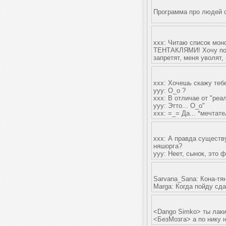
Программа про людей с
ххх: Читаю список мон
ТЕНТАКЛЯМИ! Хочу попр
запретят, меня уволят,
xxx: Хочешь скажу теб
yyy: О_о ?
xxx: В отличае от "реа
yyy: Этто... О_о"
xxx: =_= Да... *мечтат
xxx: А правда существ
няшорга?
yyy: Неет, сынок, это ф
Sarvana_Sana: Кона-тян
Marga: Когда пойду сда
<Dango Simko> ты лаки
<БезМозга> а по нику 