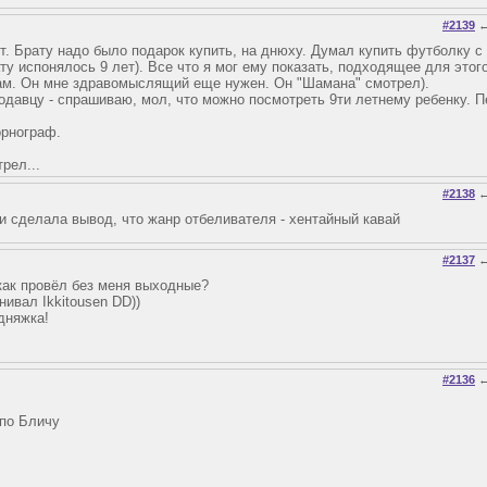
#2139
. Брату надо было подарок купить, на днюху. Думал купить футболку с 
у испонялось 9 лет). Все что я мог ему показать, подходящее для этого
дам. Он мне здравомыслящий еще нужен. Он "Шамана" смотрел).
одавцу - спрашиваю, мол, что можно посмотреть 9ти летнему ребенку. Пе
орнограф.
рел...
#2138
 и сделала вывод, что жанр отбеливателя - хентайный кавай
#2137
 как провёл без меня выходные?
ивал Ikkitousen DD))
дняжка!
#2136
 по Бличу