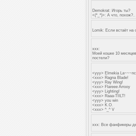
Demokrat: Игорь ты?
<(*_*)>: А что, похож?..
Lomik: Если встаёт на 
xxx:
Моей кошке 10 месяцев.
постели?
<yyy> Elmekia La~~~nce
<xxx> Ragna Blade!
<yyy> Ray Wing!
<xxx> Flareee Arrooy
<yyy> Lighting!
<xxx> Raaa-TIILT!
<yyy> you win
<xxx> K.O.
<xxx> ^_^ V
ххх: Все фанфикеры дел