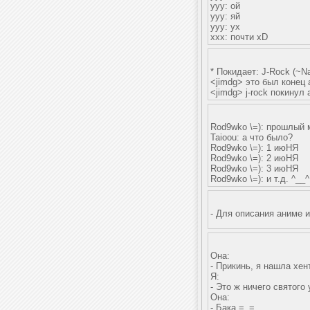
yyy: ой
yyy: яй
yyy: ух
xxx: почти xD
* Покидает: J-Rock (
~Na
<jimdg> это был конец 
<jimdg> j-rock покинул 
Rod9wko \=): прошлый
Taioou: а что было?
Rod9wko \=): 1 июНЯ
Rod9wko \=): 2 июНЯ
Rod9wko \=): 3 июНЯ
Rod9wko \=): и т.д. ^__^
- Для описания аниме и
Она:
- Прикинь, я нашла хе
Я:
- Это ж ничего святого
Она:
- Бака =_=