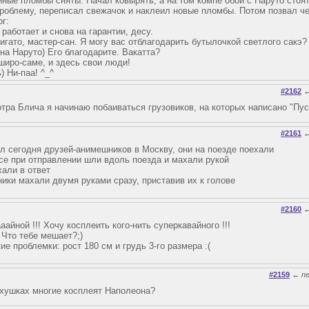
йные пломбы сняты. Начал ковырять, а на том компе обои с Наруто стоят
проблему, переписал свежачок и наклеил новые пломбы. Потом позвал че
г:
работает и снова на гарантии, десу.
игато, мастер-сан. Я могу вас отблагодарить бутылочкой светлого сакэ?
на Наруто) Его благодарите. Вакатта?
широ-саме, и здесь свои люди!
) Ни-паа! ^_^
#2162
тра Блича я начинаю побаиваться грузовиков, на которых написано "Пуст
#2161
ал сегодня друзей-анимешников в Москву, они на поезде поехали
все при отправлении шли вдоль поезда и махали рукой
хали в ответ
ники махали двумя руками сразу, приставив их к голове
#2160
aайной !!! Хочу косплеить кого-нить суперкавайного !!!
^ Что тебе мешает?;)
е проблемки: рост 180 см и грудь 3-го размера :(
#2159
←
n
ихушках многие косплеят Наполеона?