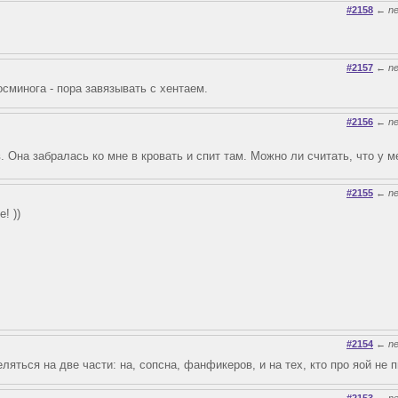
#2158
←
n
#2157
←
n
осминога - пора завязывать с хентаем.
#2156
←
n
 Она забралась ко мне в кровать и спит там. Можно ли считать, что у м
#2155
←
n
! ))
#2154
←
n
яться на две части: на, сопсна, фанфикеров, и на тех, кто про яой не 