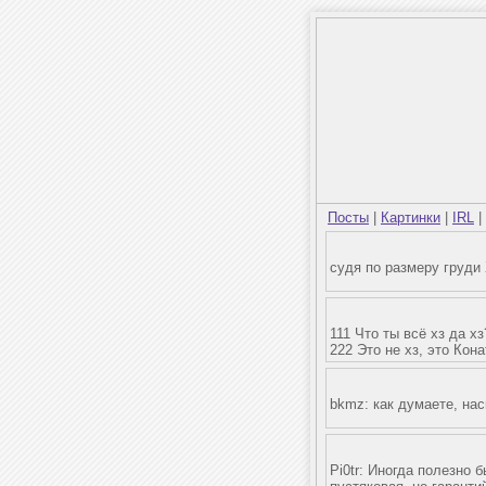
Посты
|
Картинки
|
IRL
|
судя по размеру груди
111 Что ты всё хз да хз
222 Это не хз, это Кон
bkmz: как думаете, нас
Pi0tr: Иногда полезно