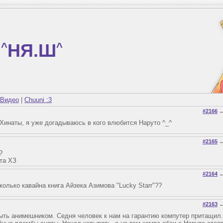
^
НЯ.Ш
^
Видео
|
Chuuni :3
#2166
 Хинаты, я уже догадываюсь в кого влюбится Наруто ^_^
#2165
?
ата ХЗ
#2164
колько кавайна книга Айзека Азимова "Lucky Starr"??
#2163
 быть анимешником. Седня человек к нам на гарантию компутер притащил