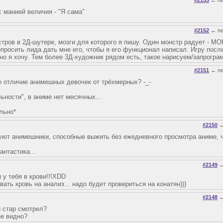
#2153
←
n
 манией величия - "Я сама"
#2152
←
n
стров в 2Д-шутере, мозги для которого я пишу. Один монстр радует - М
осить лида дать мне его, чтобы я его функционал написал. Игру после
 но я хочу. Тем более 3Д-художник рядом есть, такое нарисуем/запрогра
#2151
←
n
е отличие анимешных девочек от трёхмерных? -_-
льности", в аниме нет месячных...
ельно*
#2150
уют анимешники, способные выжить без ежедневного просмотра аниме, ч
антастика...
#2149
 у тебя в крови!!!XDD
вать кровь на анализ... надо будет провериться на конатян)))
#2148
 стар смотрел?
не видно?