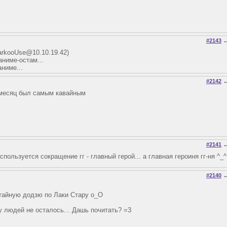
#2143
rkooUse@10.10.19.42
)
аниме-остам...
аниме...
#2142
 месяц был самым кавайным
#2141
спользуется сокращение гг - главный герой... а главная героиня гг-ня ^_^
#2140
нтайную додзю по Лаки Стару о_О
 у людей не осталось... Дашь почитать? =3