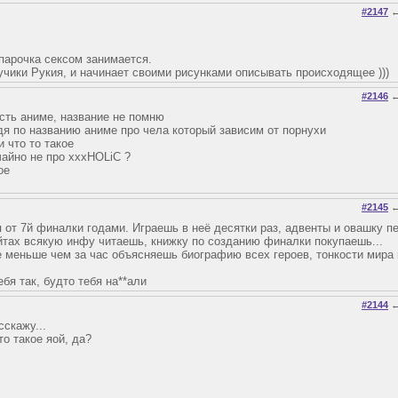
#2147
 парочка сексом занимается.
учики Рукия, и начинает своими рисунками описывать происходящее )))
#2146
 есть аниме, название не помню
удя по названию аниме про чела который зависим от порнухи
и что то такое
айно не про xxxHOLiC ?
ое
#2145
я от 7й финалки годами. Играешь в неё десятки раз, адвенты и овашку 
айтах всякую инфу читаешь, книжку по созданию финалки покупаешь...
е меньше чем за час объясняешь биографию всех героев, тонкости мира
бя так, будто тебя на**али
#2144
сскажу...
то такое яой, да?