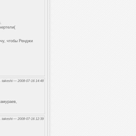
.
чертели(
очу, чтобы Ренджи
←
takeshi — 2008-07-16 14:48
самураев,
←
takeshi — 2008-07-16 12:39