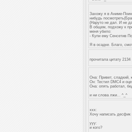
Захожу я в Аниме-Поинт
нибудь посмотреть(Брат
(Наруто не дал. И не 
В общем, подхожу к пр
меня убило:
- Купи ему Сенсетив П
Я в осадке. Благо, смот
прочитала цитату 2134
Она: Привет, сладкий,
Он: Тестил DMC4 и оцен
Она: опять работал, бе
и ни слова лжи... ^_^
xxx:
Хочу написать десфик
yyy:
и кого?