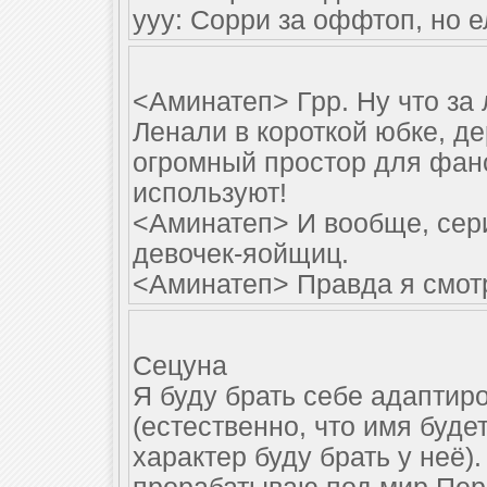
yyy: Сорри за оффтоп, но 
<Аминатеп> Грр. Ну что за
Ленали в короткой юбке, д
огромный простор для фанс
используют!
<Аминатеп> И вообще, сер
девочек-яойщиц.
<Аминатеп> Правда я смотр
Сецуна
Я буду брать себе адапти
(естественно, что имя буде
характер буду брать у неё)