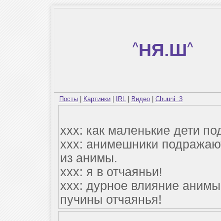
^
НЯ.Ш
^
Посты
|
Картинки
|
IRL
|
Видео
|
Chuuni :3
ххх: как маленькие дети п
ххх: анимешники подража
из анимы.
ххх: я в отчаяньи!
ххх: дурное влияние анимы
пучины отчаянья!