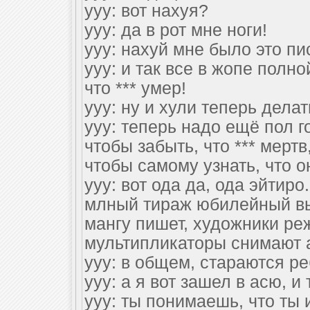
yyy: вот нахуя?
yyy: да в рот мне ноги!
yyy: нахуй мне было это пи
yyy: и так все в жопе полно
что *** умер!
yyy: ну и хули теперь делат
yyy: теперь надо ещё пол г
чтобы забыть, что *** мертв
чтобы самому узнать, что о
yyy: вот ода да, ода эйтиро
млный тираж юбилейный вы
мангу пишет, художники р
мультипликаторы снимают 
yyy: в общем, стараются ре
yyy: а я вот зашел в асю, и 
yyy: ты понимаешь, что ты 