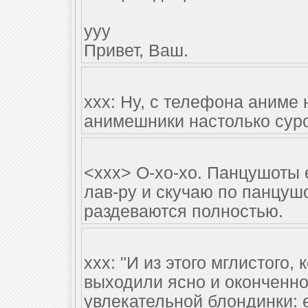
yyy
Привет, Ваш.
ххх: Ну, с телефона аниме 
анимешники настолько суро
<xxx> О-хо-хо. Панцушоты е
лав-ру и скучаю по панцушо
раздеваются полностью.
xxx: "И из этого мглистого,
выходили ясно и оконченно
увлекательной блондинки: 