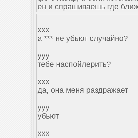
ен и спрашиваешь где бли
xxx
а *** не убьют случайно?
yyy
тебе наспойлерить?
xxx
да, она меня раздражает
yyy
убьют
xxx