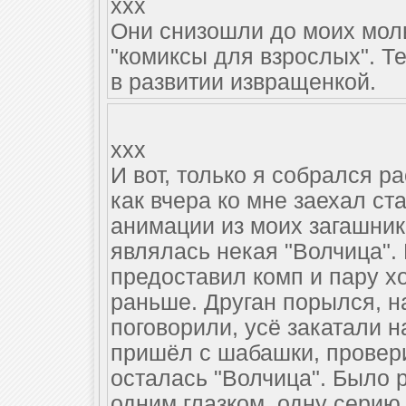
xxx
Они снизошли до моих мол
"комиксы для взрослых". Т
в развитии извращенкой.
xxx
И вот, только я собрался р
как вчера ко мне заехал с
анимации из моих загашник
являлась некая "Волчица".
предоставил комп и пару х
раньше. Друган порылся, н
поговорили, усё закатали 
пришёл с шабашки, провери
осталась "Волчица". Было р
одним глазком, одну серию.