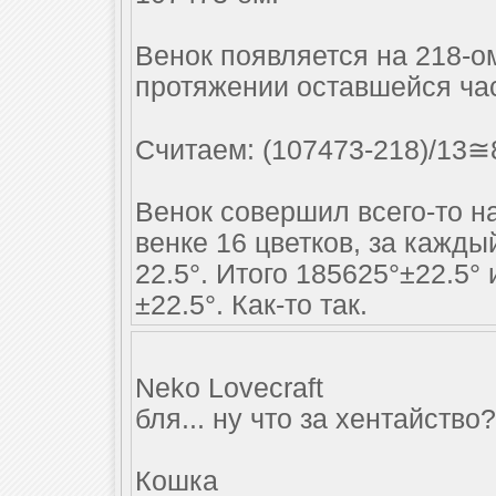
Венок появляется на 218-ом
протяжении оставшейся час
Считаем: (107473-218)/13≅8
Венок совершил всего-то на
венке 16 цветков, за кажды
22.5°. Итого 185625°±22.5°
±22.5°. Как-то так.
Neko Lovecraft
бля... ну что за хентайств
Кошка