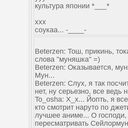
культура японии *___*
xxx
соукаа... -____-
Beterzen: Тош, прикинь, то
слова "муняшка" =)
Beterzen: Оказывается, мун
Мун...
Beterzen: Слух, я так посчи
нет, ну серьезно, все ведь
To_osha: Х_х... Йопть, я вс
кто смотрит наруто по джет
лучшее аниме... О господи, 
пересматривать Сейлормун