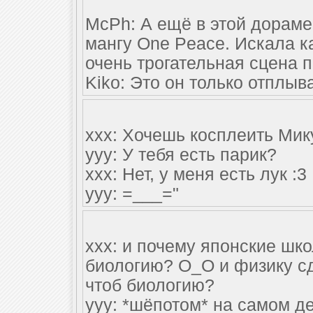
McPh: А ещё в этой дораме
мангу One Peace. Искала ка
очень трогательная сцена
Kiko: Это он только отплыва
xxx: Хочешь косплеить Мик
yyy: У тебя есть парик?
xxx: Нет, у меня есть лук :3
yyy: =___="
xxx: и почему японские шк
биологию? О_О и физику сд
чтоб биологию?
yyy: *шёпотом* на самом д