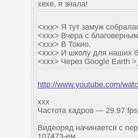
хехе, я знала!
<xxx> Я тут замуж собралас
<xxx> Вчера с благоверным
<xxx> В Токио.
<xxx> И школу для наших б
<xxx> Через Google Earth >
http://www.youtube.com/wa
xxx
Частота кадров — 29.97 fps
Видеоряд начинается с пер
107473-ем.