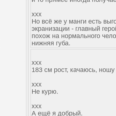
xxx
Но всё же у манги есть выг
экранизации - главный геро
похож на нормального челов
нижняя губа.
xxx
183 см рост, качаюсь, ношу
xxx
Не курю.
xxx
А ещё я добрый.