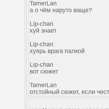
TamerLan
а о чём наруто ваще?
Lip-chan
хуй знает
Lip-chan
хуярь врага палкой
Lip-chan
вот сюжет
TamerLan
отстойный сюжет, если чес