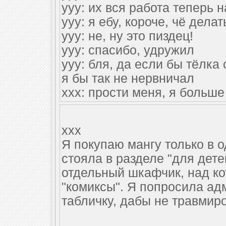
yyy: их вся работа теперь н
yyy: я ебу, короче, чё дела
yyy: не, ну это пиздец!
yyy: спасибо, удружил
yyy: бля, да если бы тёлка 
я бы так не нервничал
xxx: прости меня, я больше 
xxx
Я покупаю мангу только в 
стояла в разделе "для дете
отдельный шкафчик, над ко
"комиксы". Я попросила а
табличку, дабы не травмир