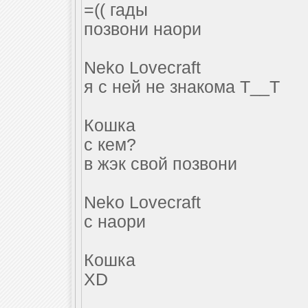
=(( гады
позвони наори
Neko Lovecraft
я с ней не знакома Т__Т
Кошка
с кем?
в жэк свой позвони
Neko Lovecraft
с наори
Кошка
XD