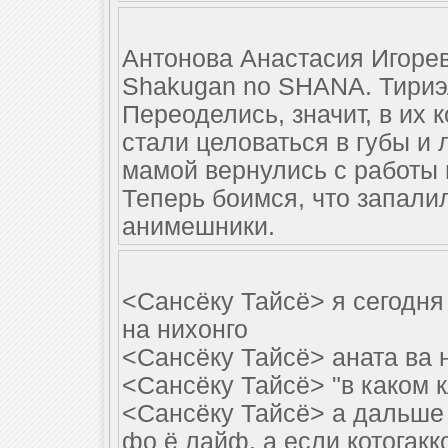
Антонова Анастасия Игорев
Shakugan no SHANA. Тириэл
Переоделись, значит, в их 
стали целоваться в губы и 
мамой вернулись с работы 
Теперь боимся, что запалил
анимешники.
<Сансёку Тайсё> я сегодн
на нихонго
<Сансёку Тайсё> аната ва 
<Сансёку Тайсё> "в каком 
<Сансёку Тайсё> а дальше 
фо ё лайф, а если котогакк