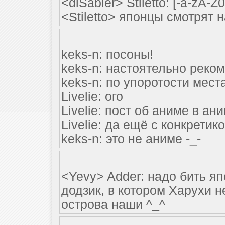
<diSabler> Stiletto: [-a-zA
<Stiletto> японцы смотрят 
keks-n: посоны!
keks-n: настоятельно реко
keks-n: по упоротости мест
Livelie: ого
Livelie: пост об аниме в ан
Livelie: да ещё с конкретик
keks-n: это не аниме -_-
<Yevy> Adder: надо бить я
додзик, в котором Харухи 
острова наши ^_^