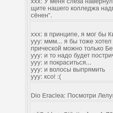
ххх: У меня слеза наверну
щите нашего колледжа надп
сёнен".
xxx: в принципе, я мог бы К
yyy: ммм... я бы тоже хотел
прической можно только Бе
yyy: и то надо будет постри
yyy: и покраситься...
yyy: и волосы выпрямить
yyy: ксо! :(
Dio Eraclea: Посмотри Лелу