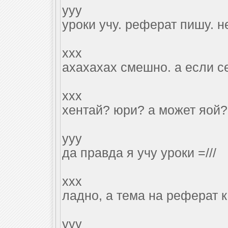
yyy
уроки учу. реферат пишу. н
xxx
ахахахах смешно. а если с
xxx
хентай? юри? а может яой?
yyy
да правда я учу уроки =///
xxx
ладно, а тема на реферат 
yyy