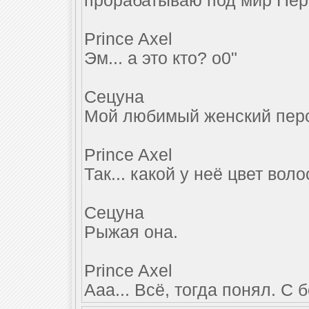
прорабатываю под мир Пер
Prince Axel
Эм... а это кто? о0"
Сецуна
Мой любимый женский перс
Prince Axel
Так... какой у неё цвет воло
Сецуна
Рыжая она.
Prince Axel
Ааа... Всё, тогда понял. С