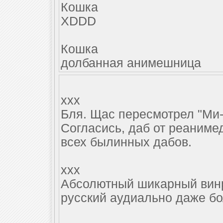
Кошка
XDDD
Кошка
долбанная анимешница
xxx
Бля. Щас пересмотрел "Ми-
Согласись, даб от реаниме
всех былинных дабов.
xxx
Абсолютный шикарный винр
русский аудиально даже бо