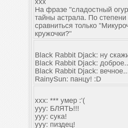
xxx
На фразе "сладостный огурч
тайны астрала. По степени
сравниться только "Микуроч
кружочки?"
Black Rabbit Djack: ну скаж
Black Rabbit Djack: доброе..
Black Rabbit Djack: вечное..
RainySun: панцу! :D
xxx: *** умер :'(
yyy: БЛЯТЬ!!!
yyy: сука!
yyy: пиздец!