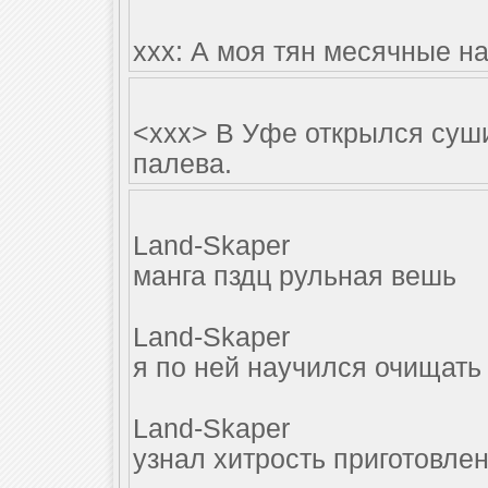
ххх: А моя тян месячные н
<xxx> В Уфе открылся суши
палева.
Land-Skaper
манга пздц рульная вешь
Land-Skaper
я по ней научился очищать
Land-Skaper
узнал хитроcть приготовле