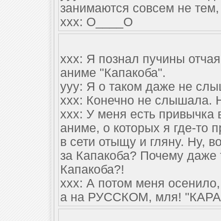
занимаются совсем не тем,
xxx: О____О
xxx: Я познал пучины отчая
аниме "Капакоба".
yyy: Я о таком даже не сл
ххх: Конечно не слышала. 
ххх: У меня есть привычка
аниме, о которых я где-то 
в сети отыщу и гляну. Ну, в
за Капакоба? Почему даже 
Капакоба?!
ххх: А потом меня осенило,
а на РУССКОМ, мля! "КАРА