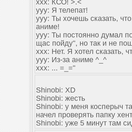
xxx: КСО! >.<
yyy: Я телепат!
yyy: Ты хочешь сказать, чт
аниме!
yyy: Ты постоянно думал п
щас пойду", но так и не пош
xxx: Нет. Я хотел сказать, 
yyy: Из-за аниме ^_^
xxx: ... =_="
Shinobi: XD
Shinobi: жесть
Shinobi: у меня косперыч та
начел проверять папку хен
Shinobi: уже 5 минут там си