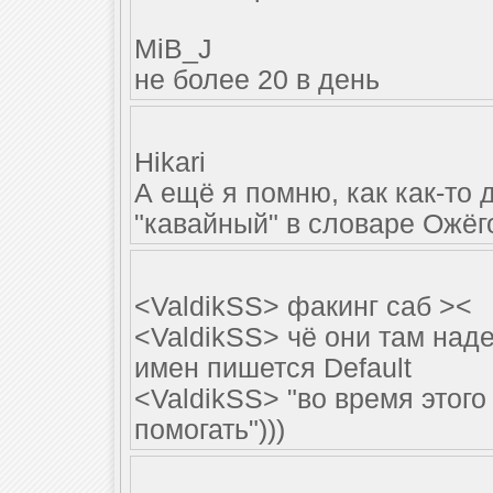
MiB_J
не более 20 в день
Hikari
А ещё я помню, как как-то 
"кавайный" в словаре Ожёго
<ValdikSS> факинг саб ><
<ValdikSS> чё они там над
имен пишется Default
<ValdikSS> "во время этого 
помогать")))