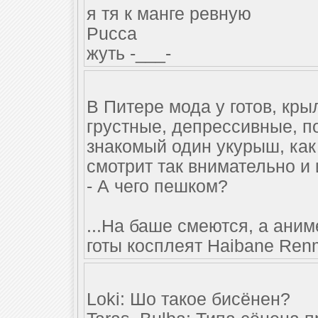
я тя к манге ревную
Pucca
жуть -___-
В Питере мода у готов, кры
грустные, депрессивные, по
знакомый один укурыш, как
смотрит так внимательно и 
- А чего пешком?
...На баше смеются, а ани
готы косплеят Haibane Renm
Loki: Шо такое бисёнен?