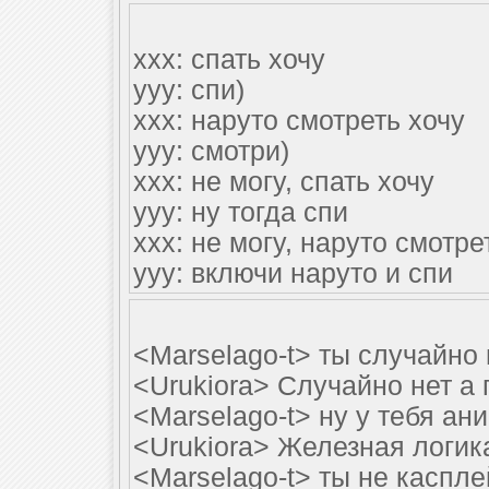
xxx: cпать хочу
yyy: спи)
xxx: наруто смотреть хочу
yyy: смотри)
xxx: не могу, спать хочу
yyy: ну тогда спи
xxx: не могу, наруто смотре
yyy: включи наруто и спи
<Marselago-t> ты случайно
<Urukiora> Случайно нет а
<Marselago-t> ну у тебя ан
<Urukiora> Железная логик
<Marselago-t> ты не каспл