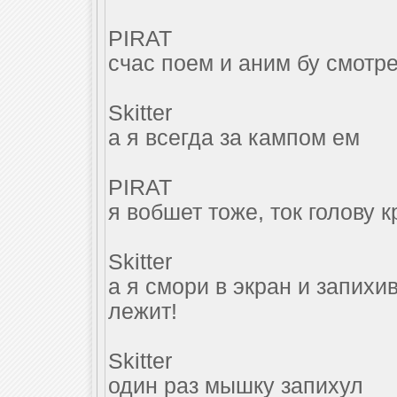
PIRAT
счас поем и аним бу смотре
Skitter
а я всегда за кампом ем
PIRAT
я вобшет тоже, ток голову 
Skitter
а я смори в экран и запихи
лежит!
Skitter
один раз мышку запихул