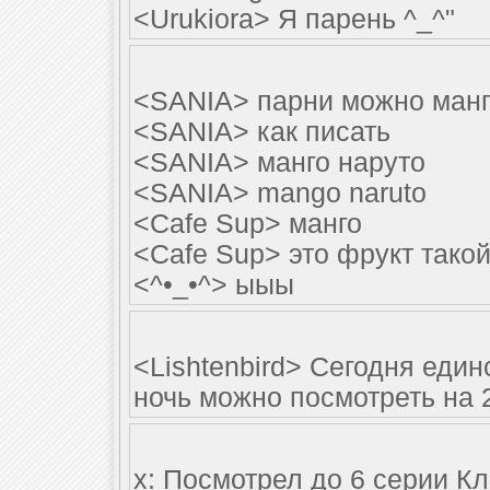
<Urukiora> Я парень ^_^"
<SANIA> парни можно манго
<SANIA> как писать
<SANIA> манго наруто
<SANIA> mango naruto
<Cafe Sup> манго
<Cafe Sup> это фрукт такой.
<^•_•^> ыыы
<Lishtenbird> Сегодня единс
ночь можно посмотреть на 
x: Посмотрел до 6 серии Кл