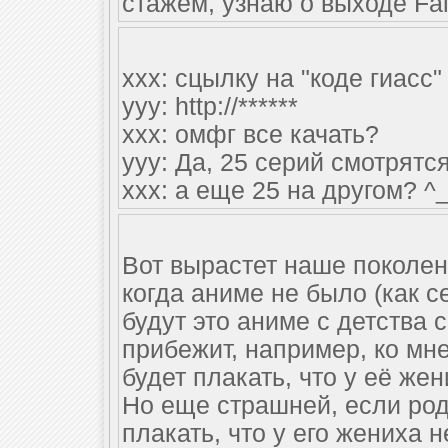
стажем, узнаю о выходе Fall
xxx: cцылку на "коде гиасс"
yyy: http://******
xxx: омфг все качать?
yyy: Да, 25 серий смотрятс
xxx: а еще 25 на другом? ^
Вот вырастет наше поколен
когда аниме не было (как се
будут это аниме с детства 
прибежит, например, ко мн
будет плакать, что у её же
Но еще страшней, если род
плакать, что у его жениха 