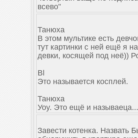
всево"
Танюха
В этом мультике есть девчо
тут картинки с ней ещё я н
девки, косящей под неё)) 
Bl
Это называется косплей.
Танюха
Уоу. Это ещё и называеца..
Завести котенка. Назвать Б