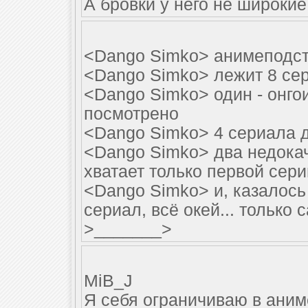
А бровки у него не широкие,
<Dango Simko> анимеподст
<Dango Simko> лежит 8 се
<Dango Simko> один - онгои
посмотрено
<Dango Simko> 4 сериала 
<Dango Simko> два недокач
хватает только первой сери
<Dango Simko> и, казалось
сериал, всё окей... только 
>_______>
MiB_J
Я себя ограничиваю в аниме