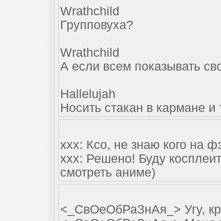
Wrathchild
Групповуха?
Wrathchild
А если всем показывать св
Hallelujah
Носить стакан в кармане и 
ххх: Ксо, не знаю кого на ф
ххх: Решено! Буду косплеит
смотреть аниме)
<_СвОеОбРаЗнАя_> Угу, кр