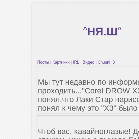
^
НЯ.Ш
^
Посты
|
Картинки
|
IRL
|
Видео
|
Chuuni :3
Мы тут недавно по информа
проходить..."Corel DROW X3
понял,что Лаки Стар нарис
понял к чему это "X3" было
Чтоб вас, кавайноглазые! Д