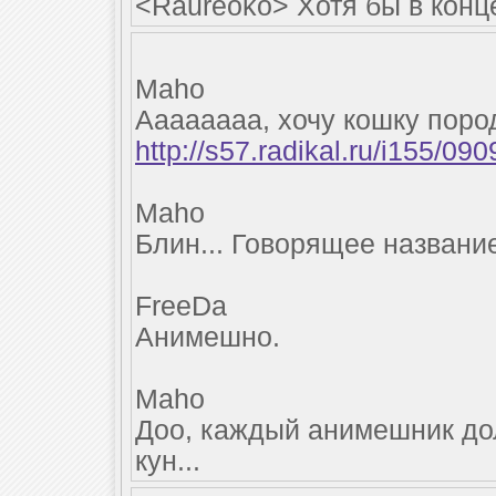
<Raureoko> Хотя бы в конц
Maho
Аааааааа, хочу кошку поро
http://s57.radikal.ru/i155/09
Maho
Блин... Говорящее названи
FreeDa
Анимешно.
Maho
Доо, каждый анимешник до
кун...