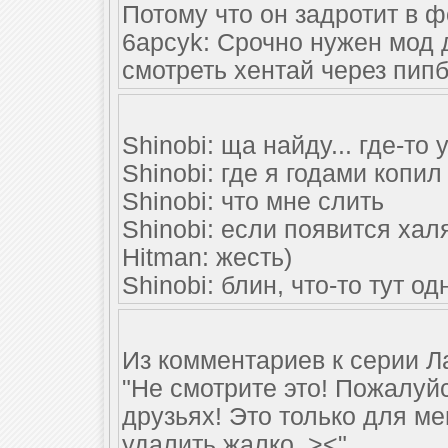
Потому что он задротит в фо
6apcyk: Срочно нужен мод
смотреть хентай через пипб
Shinobi: ща найду... где-т
Shinobi: где я годами копил
Shinobi: что мне слить
Shinobi: если появится хал
Hitman: жесть)
Shinobi: блин, что-то тут о
Из комментариев к серии Ла
"Не смотрите это! Пожалуйс
друзьях! Это только для ме
удалить жалко..><"