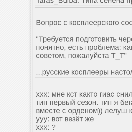
Taras_Bulba: Типа сёнена п
Вопрос с косплеерского со
"Требуется подготовить че
понятно, есть проблема: ка
советом, пожалуйста Т_Т"
...русские косплееры насто
ххх: мне кст както гиас сн
тип первый сезон. тип я бег
вместе с орденом)) лелуш 
yyy: вот везёт же
xxx: ?