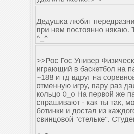
Дедушка любит передразнив
при нем постоянно някаю. 
^_^
>>Рос Гос Универ Физическ
играющий в баскетбол на па
~188 и тд вдруг на соревн
отменную игру, пару раз д
кольцо 0_о На первой же па
спрашивают - как ты так, м
ботинки и достал из каждо
свинцовой "стельке". Студе