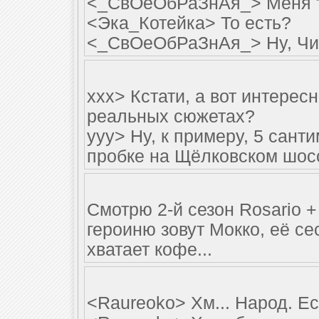
<_СвОеОбРаЗнАя_> Меня то
<Эка_Котейка> То есть?
<_СвОеОбРаЗнАя_> Ну, Чих
xxx> Кстати, а вот интерес
реальных сюжетах?
yyy> Ну, к примеру, 5 санти
пробке на Щёлковском шосс
Смотрю 2-й сезон Rosario +
героиню зовут Мокко, её се
хватает кофе...
<Raureoko> Хм... Народ. Е