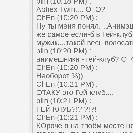
blin (10:18 PM) :
Aphex Twin.... О_О?
ChEn (10:20 PM) :
Ну ты меня понял....Анимэш
же самое если-б в Гей-клу
мужик....такой весь волосат
blin (10:20 PM) :
анимешники - гей-клуб? О_
ChEn (10:20 PM) :
Наоборот %))
ChEn (10:21 PM) :
ОТАКУ это Гей-клуб....
blin (10:21 PM) :
ГЕЙ КЛУБ?!?!?!?!
ChEn (10:21 PM) :
КОроче я на твоём месте н