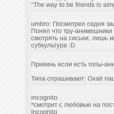
"The way to be friends is sim
umbro: Посмотрел седня за
Понял что тру-анимешники 
смотрять на сиськи, лишь и
субкультура :D
Прикинь если есть гопы-ан
Типа спрашивают: Охаё пац
Incognito
*смотрит с любовью на пос
Incognito