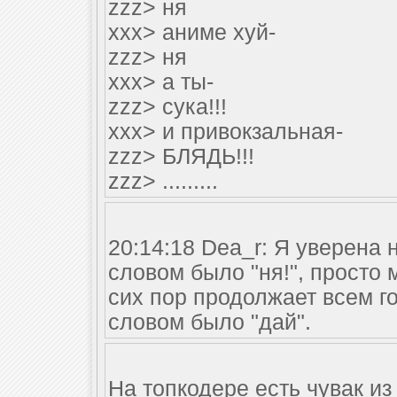
zzz> ня
xxx> аниме хуй-
zzz> ня
xxx> а ты-
zzz> сука!!!
xxx> и привокзальная-
zzz> БЛЯДЬ!!!
zzz> .........
20:14:18 Dea_r: Я уверена
словом было "ня!", просто
сих пор продолжает всем г
словом было "дай".
На топкодере есть чувак и