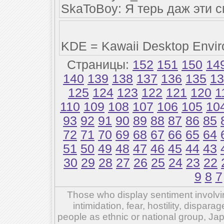
SkaToBoy: Я терь даж эти
KDE = Kawaii Desktop Envir
Страницы:
152
151
150
14
140
139
138
137
136
135
13
125
124
123
122
121
120
1
110
109
108
107
106
105
10
93
92
91
90
89
88
87
86
85
72
71
70
69
68
67
66
65
64
51
50
49
48
47
46
45
44
43
30
29
28
27
26
25
24
23
22
9
8
7
Those who display sentiment involvin
intimidation, fear, hostility, dispar
people as ethnic or national group, Ja