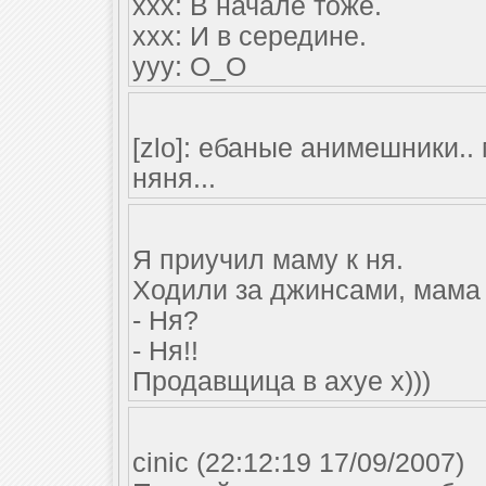
xxx: В начале тоже.
xxx: И в середине.
yyy: О_О
[zlo]: ебаные анимешники..
няня...
Я приучил маму к ня.
Ходили за джинсами, мама 
- Ня?
- Ня!!
Продавщица в ахуе х)))
cinic (22:12:19 17/09/2007)