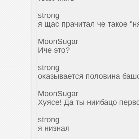
strong
я щас прачитал че такое "н
MoonSugar
Иче это?
strong
оказывается половина башо
MoonSugar
Хуясе! Да ты ниибацо перв
strong
я низнал