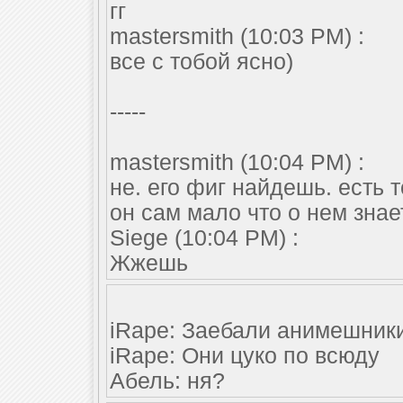
гг
mastersmith (10:03 PM) :
все с тобой ясно)
-----
mastersmith (10:04 PM) :
не. его фиг найдешь. есть т
он сам мало что о нем знае
Siege (10:04 PM) :
Жжешь
iRape: Заебали анимешник
iRape: Они цуко по всюду
Абель: ня?