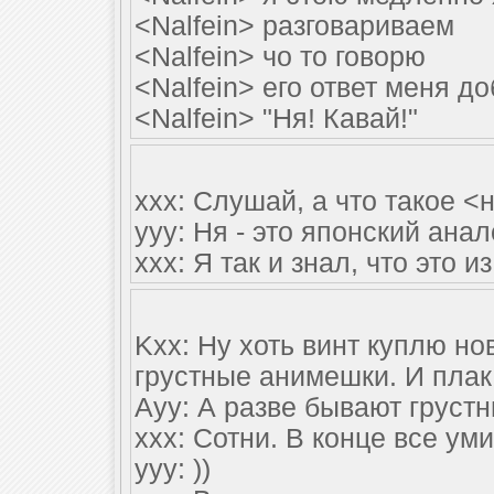
<Nalfein> разговариваем
<Nalfein> чо то говорю
<Nalfein> его ответ меня до
<Nalfein> "Ня! Кавай!"
xxx: Слушай, а что такое <
yyy: Ня - это японский анал
xxx: Я так и знал, что это и
Kxx: Ну хоть винт куплю но
грустные анимешки. И плак
Ayy: А разве бывают груст
xxx: Сотни. В конце все ум
yyy: ))