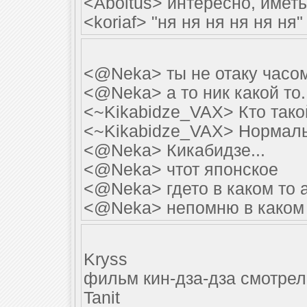
<Aboltus> интересно, имет
<koriaf> "ня ня ня ня ня ня"
<@Neka> ты не отаку часо
<@Neka> а то ник какой то..
<~Kikabidze_VAX> Кто тако
<~Kikabidze_VAX> Нормаль
<@Neka> Кикабидзе...
<@Neka> чтот японское
<@Neka> гдето в каком то
<@Neka> непомню в каком
Kryss
фильм кин-дза-дза смотре
Tanit