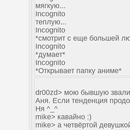
мягкую...
Incognito
теплую...
Incognito
*смотрит с еще большей л
Incognito
*думает*
Incognito
*Открывает папку аниме*
dr00zd> мою бывшую звали 
Аня. Если тенденция продо
Ня ^_^
mike> кавайно :)
mike> а четвёртой девушко