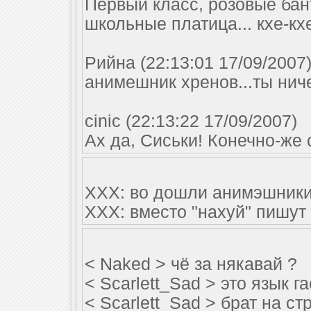
Первый класс, розовые бан
школьные платица... кхе-кхе,
Рийна (22:13:01 17/09/2007
анимешник хренов...ты ниче
cinic (22:13:22 17/09/2007)
Ах да, Сиськи! Конечно-же 
ХХХ: во дошли анимэшники
ХХХ: вместо "нахуй" пишут 
< Naked > чё за някавай ?
< Scarlett_Sad > это язык г
< Scarlett_Sad > брат на ст