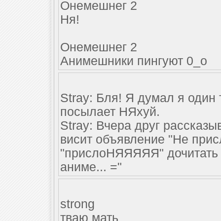
Онемешнег 2
Ня!
Онемешнег 2
Анимешники пингуют 0_о
Stray: Бля! Я думал я один
посылает НЯхуй.
Stray: Вчера друг рассказыв
висит объявление "Не присл
"прислоНЯЯЯЯЯ" дочитать н
аниме... ="
strong
тваю мать