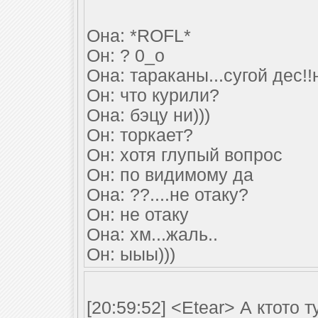
Она: *ROFL*
Он: ? 0_о
Она: тараканы...сугой дес!!н
Он: что курили?
Она: бэцу ни)))
Он: торкает?
Он: хотя глупый вопрос
Он: по видимому да
Она: ??....не отаку?
Он: не отаку
Она: хм...жаль..
Он: ыыы)))
[20:59:52] <Etear> А ктото