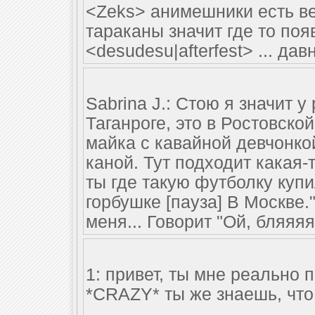
<Zeks> анимешники есть вез
тараканы значит где то по
<desudesu|afterfest> ... дав
Sabrina J.: Стою я значит у
Таганроге, это в Ростовско
майка с кавайной девчонко
каной. Тут подходит какая-т
ты где такую футболку купил
горбушке [пауза] В Москве.
меня... Говорит "Ой, бляяяя.
1: привет, ты мне реально
*CRAZY* ты же знаешь, что 