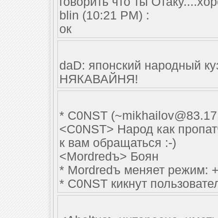
говорить что ты Отаку....хор
blin (10:21 PM) :
ок
daD: японский народный ку
НЯКАВАЙНЯ!
* C0NST (
~mikhailov@83.17
<C0NST> Народ как пропат
к вам обращаться :-)
<Mordredъ> Боян
* Mordredъ меняет режим: +
* C0NST кикнут пользовате