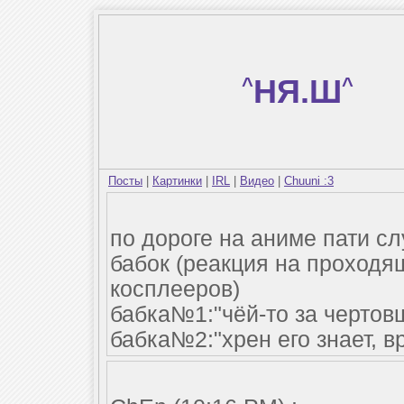
^
НЯ.Ш
^
Посты
|
Картинки
|
IRL
|
Видео
|
Chuuni :3
по дороге на аниме пати с
бабок (реакция на проходя
косплееров)
бабка№1:"чёй-то за чертов
бабка№2:"хрен его знает, в