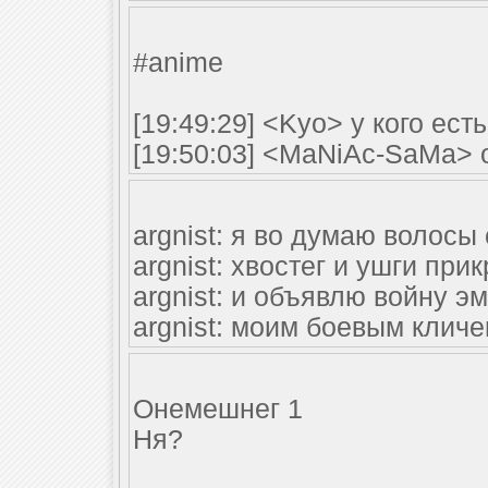
#anime
[19:49:29] <Kyo> у кого ест
[19:50:03] <MaNiAc-SaMa>
argnist: я во думаю волосы
argnist: хвостег и ушги при
argnist: и объявлю войну э
argnist: моим боевым кличем
Онемешнег 1
Ня?