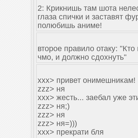
2: Крикнишь там шота нелес
глаза спички и заставят фу
полюбишь аниме!
второе правило отаку: "Кто
чмо, и должно сдохнуть"
xxx> привет онимешникам!
zzz> ня
xxx> жесть... заебал уже эт
zzz> ня;)
zzz> ня
zzz> ня=)))
xxx> прекрати бля