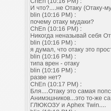
ChEn (10:16 PM) :
И что?....не Отаку (Отаку-м
blin (10:16 PM) :
почему отаку мудаки?
ChEn (10:16 PM) :
Никогда неназывай себя Ота
blin (10:16 PM) :
я думал, что отаку это пр
blin (10:16 PM) :
типа врен - отаку
blin (10:16 PM) :
разве нет?
ChEn (10:17 PM) :
Бля....Отаку это самая поп
Анимэшников...это то-же с
ГЛЮКОЗУ и Aphex Twin....