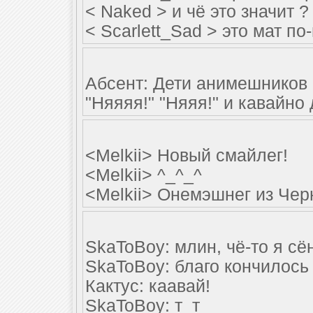
< Naked > и чё это значит ? 
< Scarlett_Sad > это мат по
Абсент: Дети анимешников к
"Няяяя!" "Няяя!" и кавайно 
<Melkii> Новый смайлег!
<Melkii> ^_^_^
<Melkii> Онемэшнег из Че
SkaToBoy: млин, чё-то я сё
SkaToBoy: благо кончилось
Кактус: каавай!
SkaToBoy: т_т