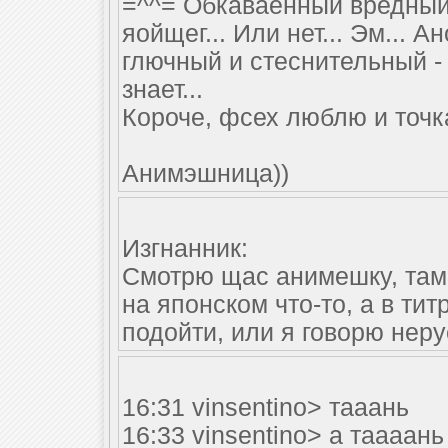
=^^= Обкаваенный вредный
яойщег... Или нет... Эм... 
глючный и стеснительный - 
знает...
Короче, фсех люблю и точка
Анимэшница))
Изгнанник:
Смотрю щас анимешку, там ч
на японском что-то, а в ти
подойти, или я говорю нер
16:31 vinsentino> тааань
16:33 vinsentino> а таааань