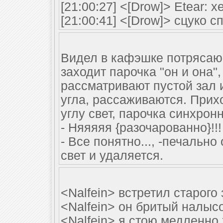
[21:00:27] <[Drow]> Etear: х
[21:00:41] <[Drow]> сцуко 
Видел в кафэшке потрясаю
заходит парочка "он и она"
рассматривают пустой зал 
угла, рассаживаются. Прих
углу свет, парочка синхронн
- Няяяяя {разочарованно}!!!
- Все понятно..., -печальн
свет и удаляется.
<Nalfein> встретил старого
<Nalfein> он бритый налыс
<Nalfein> я стою медленно