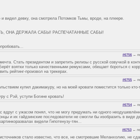
 и видел девку, она смотрела Потомков Тьмы, вроде, на плеере.
АТЬ, ОНА ДЕРЖАЛА САБЫ! РАСПЕЧАТАННЫЕ САБЫ!
пробовать...
#6756
←
n
мечта. Стать президентом и запретить релизы с русской озвучкой в кон
 Берёт взятки только качественными ремуксами, обещает бороться с корр
вить рейтинг-произвол на трекерах.
#6755
←
n
ьствием купил дакимакуру, но на моей кровати поместится только кто-то
ру с Рэй, уступи Богине кровать!
#6754
←
n
ас вдруг с ужасом понял, что не могу придумать ни одного неодушевлён
понцы и их гайдзинские последователи не смогли бы изобразить в виде д
 картинкоразвалах видели Гипотенузу-тян...
#6753
←
n
источников стало известно, что все, не смотревшие Меланхолию, не сд