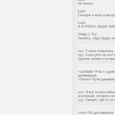
Но блять!
Lush
Сегодня я ехал в метро
Lush:
А В РУКАХ, ВАШУ М
Phillip J. Fry
Заебись, надо будеь по
xxx: У меня появилась 
yyy: Голосуйте за xxx!
группах аниме и остано
<Lambda> Я бы с удовол
дакимакура.
<Simon> Купи дакимаку
xxx: Я вот кстати сейч
вселенной, которого я
yyy: Говорят, где-то на
<xxx> Из достоверных 