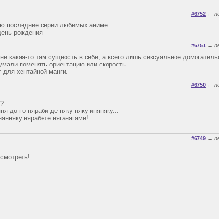
#6752
←
n
трю последние серии любимых аниме...
 день рождения
#6751
←
n
 не какая-то там сущность в себе, а всего лишь сексуальное домогатель
думали поменять ориентацию или скорость.
т для хентайной манги.
#6750
←
n
я?
ня до но няраби де няку няку иняняку...
 нянняку нярабете няганягаме!
#6749
←
n
 смотреть!