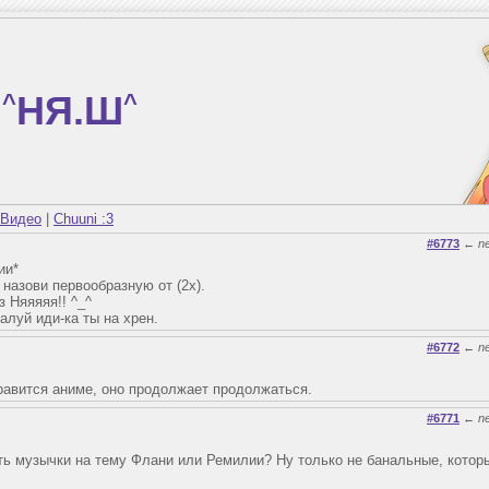
^
НЯ.Ш
^
Видео
|
Chuuni :3
#6773
←
n
ии*
 назови первообразную от (2х).
 Няяяяя!! ^_^
алуй иди-ка ты на хрен.
#6772
←
n
нравится аниме, оно продолжает продолжаться.
#6771
←
n
ть музычки на тему Флани или Ремилии? Ну только не банальные, котор