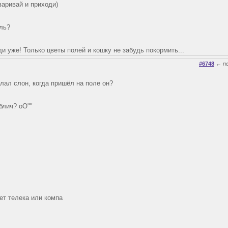
варивай и приходи)
оль?
и уже! Только цветы полей и кошку не забудь покормить...
#6748
←
n
елал слон, когда пришёл на поле он?
блич? оО""
нет телека или компа