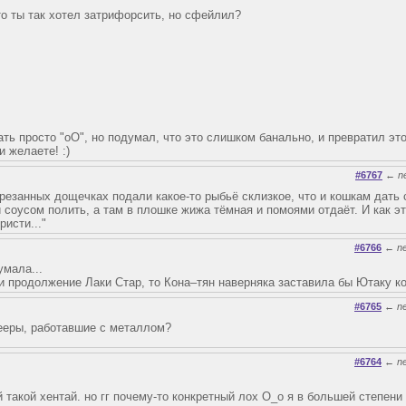
то ты так хотел затрифорсить, но сфейлил?
ть просто "оО", но подумал, что это слишком банально, и превратил это
и желаете! :)
#6767
←
n
зрезанных дощечках подали какое-то рыбьё склизкое, что и кошкам дать 
 соусом полить, а там в плошке жижа тёмная и помоями отдаёт. И как э
ристи..."
#6766
←
n
умала...
и продолжение Лаки Стар, то Кона–тян наверняка заставила бы Ютаку к
#6765
←
n
ееры, работавшие с металлом?
#6764
←
n
й такой хентай. но гг почему-то конкретный лох О_о я в большей степени