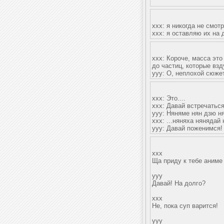
ххх: я никогда не смо
ххх: я оставляю их на
xxx: Короче, масса это
до частиц, которые вз
yyy: О, неплохой сюже
xxx: Это....
xxx: Давай встречатьс
yyy: Няняме нян дзю ня
xxx: ...няняха нянядай
yyy: Давай поженимся!
xxx
Ща приду к тебе аниме
yyy
Давай! На долго?
xxx
Не, пока суп варится!
yyy