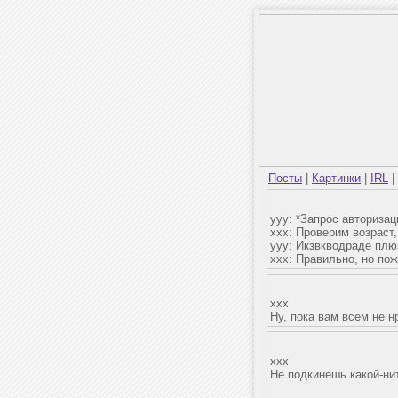
Посты
|
Картинки
|
IRL
|
ууу: *Запрос авторизац
ххх: Проверим возраст,
ууу: Икзвкводраде плюз
ххх: Правильно, но пож
xxx
Ну, пока вам всем не 
xxx
Не подкинешь какой-ни