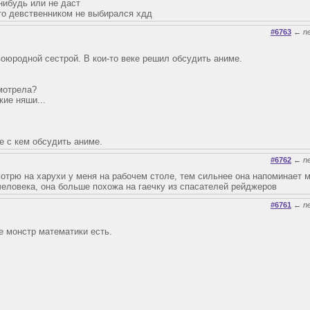
нибудь или не даст
кто девственником не выбирался хдд
#6763
←
n
оюродной сестрой. В кои-то веке решил обсудить аниме.
смотрела?
кие няши...
е с кем обсудить аниме.
#6762
←
n
отрю на харухи у меня на рабочем столе, тем сильнее она напоминает м
 человека, она больше похожа на гаечку из спасателей рейджеров
#6761
←
n
 монстр математики есть.