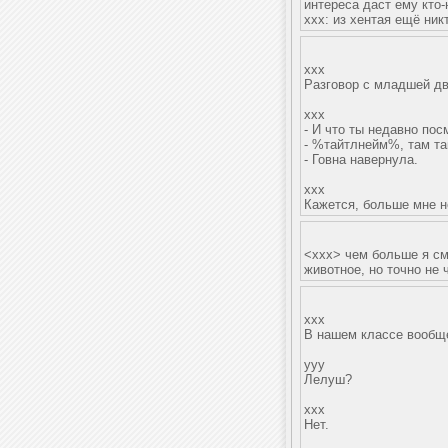
интереса даст ему кто-
ххх: из хентая ещё ни
xxx
Разговор с младшей дв
xxx
- И что ты недавно по
- %тайтлнейм%, там та
- Говна навернула.
xxx
Кажется, больше мне н
<ххх> чем больше я см
животное, но точно не
xxx
В нашем классе вообще
yyy
Лелуш?
ххх
Нет.