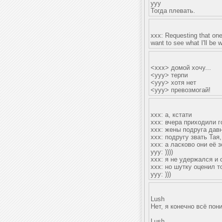
ууу
Тогда плевать.
xxx: Requesting that one
want to see what I'll be 
<xxx> домой хочу...
<yyy> терпи
<yyy> хотя нет
<yyy> превозмогай!
xxx: а, кстати
xxx: вчера приходили г
xxx: жены подруга дав
xxx: подругу звать Тая,
xxx: а ласково они её з
yyy: ))))
xxx: я не удержался и 
xxx: но шутку оценил т
yyy: )))
Lush
Нет, я конечно всё пон
Lush