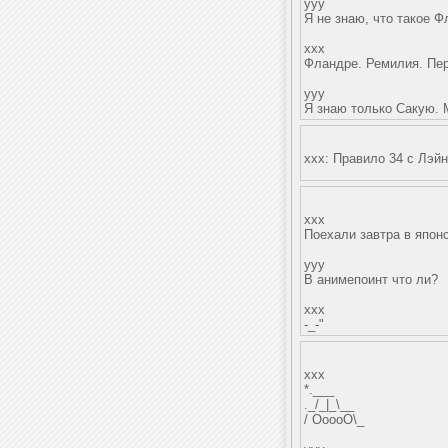
yyy
Я не знаю, что такое Ф
xxx
Фландре. Ремилия. Пер
yyy
Я знаю только Сакую. 
xxx: Правило 34 с Лэйн
xxx
Поехали завтра в япон
yyy
В анимепоинт что ли?
xxx
-_-"
xxx
*.___
._/_|_\__
/ ОoooО\_