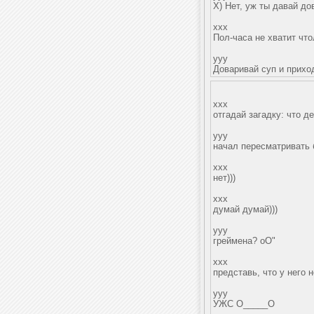
Х) Нет, уж ты давай до
xxx
Пол-часа не хватит чт
yyy
Доваривай суп и приход
xxx
отгадай загадку: что д
yyy
начал пересматривать 
xxx
нет)))
xxx
думай думай)))
yyy
греймена? оО"
xxx
представь, что у него 
yyy
УЖС О_____О