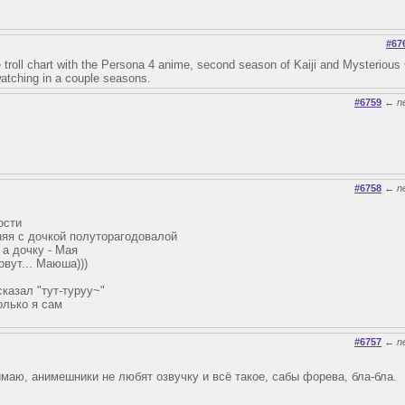
#67
 troll chart with the Persona 4 anime, second season of Kaiji and Mysterious G
watching in a couple seasons.
#6759
←
n
#6758
←
n
ости
няя с дочкой полуторагодовалой
 а дочку - Мая
овут... Маюша)))
сказал "тут-туруу~"
олько я сам
#6757
←
n
имаю, анимешники не любят озвучку и всё такое, сабы форева, бла-бла.