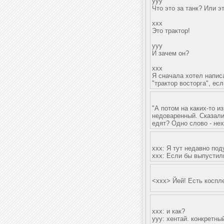
yyy
Что это за танк? Или э
xxx
Это трактор!
yyy
И зачем он?
xxx
Я сначала хотел написа
"трактор восторга", есл
"А потом на каких-то и
недоваренный. Сказали
едят? Одно слово - нех
ххх: Я тут недавно под
ххх: Если бы выпустил
<xxx> Йей! Есть коспл
xxx: и как?
yyy: хентай. конкретны