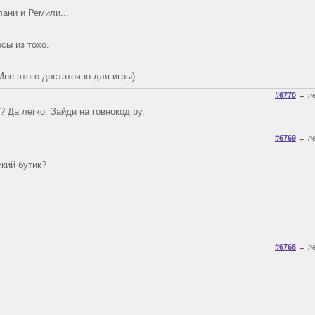
лани и Ремили...
сы из тохо.
Мне этого достаточно для игры)
#6770
←
n
? Да легко. Зайди на говнокод.ру.
#6769
←
n
ский бутик?
#6768
←
n