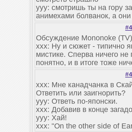
yyy: смотришь ты на гору 
анимехами болванок, а они с
#
Обсуждение Mononoke (TV)
xxx: Ну и сюжет - типично 
мистике. Сперва ничего не 
понятно, и в итоге тоже нич
#
ххх: Мне канадчанка в Скай
Ответить или заигнорить?
ууу: Ответь по-японски.
ххх: Добавив в конце загад
ууу: Хай!
ххх: "On the other side of Ea