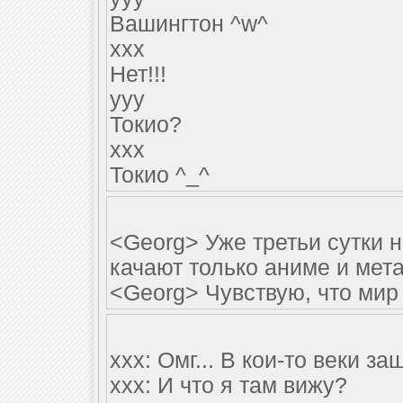
Вашингтон ^w^
xxx
Нет!!!
yyy
Токио?
xxx
Токио ^_^
<Georg> Уже третьи сутки 
качают только аниме и мет
<Georg> Чувствую, что мир
xxx: Омг... В кои-то веки з
xxx: И что я там вижу?