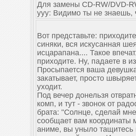
Для замены CD-RW/DVD-RW
yyy: Видимо ты не знаешь, 
Вот представьте: приходите
синяки, вся искусанная шея
исцарапана.... Такое впечат
приходите. Ну, падаете в и
Просыпается ваша девушка,
закатывает, просто швыряет
уходит.
Под вечер донельзя отвратн
комп, и тут - звонок от рад
брата: "Солнце, сделай мне
сообщает вам координаты 
аниме, вы уныло тащитесь 