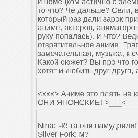
и немецком астично с элеме
то что? Чё дальше? Сели, 
который раз дали зарок пр
аниме, актеров, аниматоро
руку попалась). И что? Вед
отвратительное аниме. Гра
замечательная, музыка, к с
Какой сюжет? Вы про что г
хотят и любить друг друга, а
<xxx> Аниме это плять не 
ОНИ ЯПОНСКИЕ! >___<
Nina: Чё-та они намудрили!
Silver Fork: м?