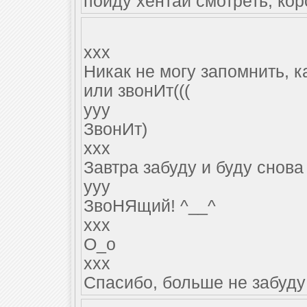
пойду хентай смотреть, кор
xxx
Никак не могу запомнить, к
или звонИт(((
yyy
ЗвонИт)
xxx
Завтра забуду и буду снова
yyy
ЗвоНЯщий! ^__^
xxx
О_о
xxx
Спасибо, больше не забуду