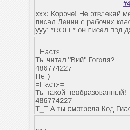
#
xxx: Короче! Не отвлекай м
писал Ленин о рабочих кла
yyy: *ROFL* он писал под д
=Настя=
Ты читал "Вий" Гоголя?
486774227
Нет)
=Настя=
Ты такой необразованный!
486774227
T_T А ты смотрела Код Гиа