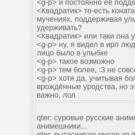
<g-p> и постоянно её подд
<Квадратик> то-есть конат
мучениях, поддерживая улы
удерживать?
<Квадратик> или таки она 
<g-p> ну, я видел в ирл лю
лицо было в улыбке
<g-p> такое возможно
<g-p> тем более, :3 не сов
<g-p> хотя да, учитывая б
врождённые уродства, но эт
важно, лол
qter: cуровые русские аним
анимешники...
qter: вытаскиваю мусор из п