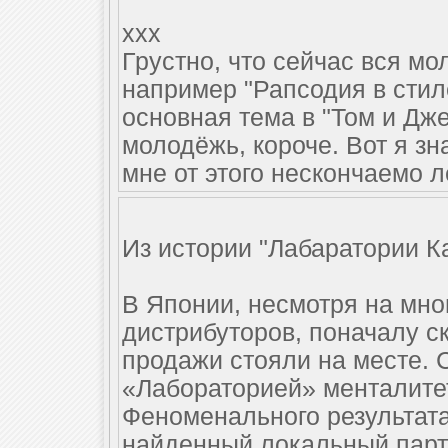
xxx
Грустно, что сейчас вся мо
например "Рапсодия в стиле
основная тема в "Том и Дж
молодёжь, короче. Вот я з
мне от этого нескончаемо л
Из истории "Лабаратории К
В Японии, несмотря на мн
дистрибуторов, поначалу с
продажи стояли на месте. 
«Лабораторией» менталитет
Феноменального результата
найденный локальный парт