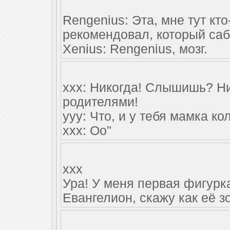
Rengenius: Эта, мне тут кто
рекомендовал, который саб
Xenius: Rengenius, мозг.
xxx: Никогда! Слышишь? Ни
родителями!
yyy: Что, и у тебя мамка к
xxx: Оо"
xxx
Ура! У меня первая фигурк
Евангелион, скажу как её з