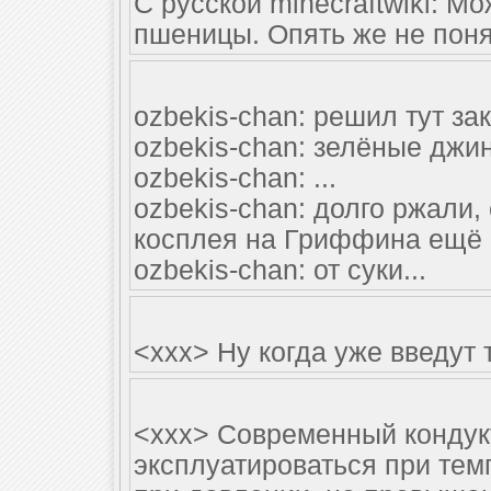
С русской minecraftwiki: 
пшеницы. Опять же не понят
ozbekis-chan: решил тут за
ozbekis-chan: зелёные джи
ozbekis-chan: ...
ozbekis-chan: долго ржали, 
косплея на Гриффина ещё 
ozbekis-chan: от суки...
<xxx> Ну когда уже введут т
<xxx> Современный кондук
эксплуатироваться при тем