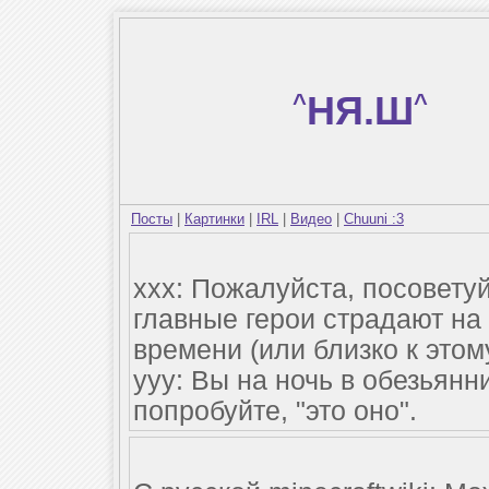
^
НЯ.Ш
^
Посты
|
Картинки
|
IRL
|
Видео
|
Chuuni :3
xxx: Пожалуйста, посовету
главные герои страдают на
времени (или близко к этому
yyy: Вы на ночь в обезьян
попробуйте, "это оно".