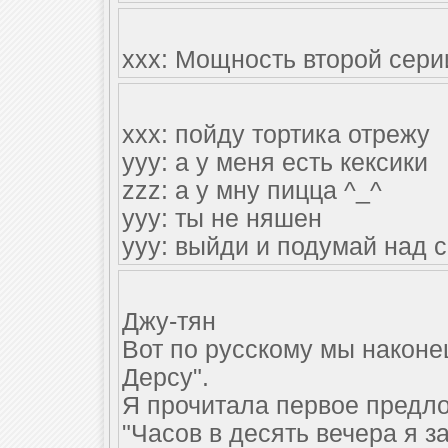
xxx: Мощность второй сери
xxx: пойду тортика отрежу
yyy: а у меня есть кексики
zzz: а у мну пицца ^_^
yyy: ты не няшен
yyy: выйди и подумай над 
Джу-тян
Вот по русскому мы наконе
Дерсу".
Я прочитала первое предло
"Часов в десять вечера я з