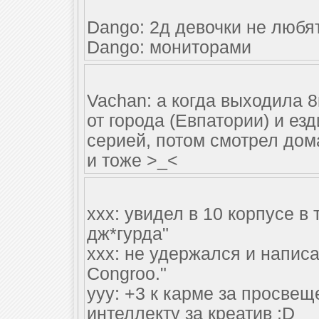
Dango: 2д девочки не любя
Dango: мониторами
Vachan: а когда выходила 8
от города (Евпатории) и ез
серией, потом смотрел дома,
и тоже >_<
xxx: увидел в 10 корпусе в 
дж*гурда"
xxx: не удержался и написа
Congroo."
yyy: +3 к карме за просвещ
интеллекту за креатив ;D