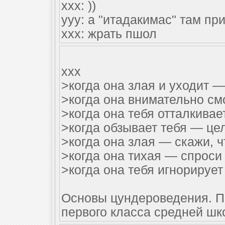
xxx: ))
yyy: а "итадакимас" там пр
xxx: жрать пшол
xxx
>когда она злая и уходит —
>когда она внимательно см
>когда она тебя отталкивае
>когда обзывает тебя — це
>когда она злая — скажи, 
>когда она тихая — спроси 
>когда она тебя игнорируе
Основы цундероведения. 
первого класса средней шк