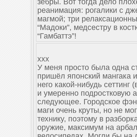
зебры. Вот тогда дело пло
реанимация: рогалики с дж
магмой; три релаксационны
“Мадоки”, медсестру в ко
“Гамбаттэ”!
xxx
У меня просто была одна ст
пришёл японский мангака 
него какой-нибудь сеттинг 
и умеренно подростковую а
следующее. Городское фэнт
маги очень круты, но не м
технику, поэтому в разборк
оружие, максимум на арбал
велосипедах. Могли бы на 