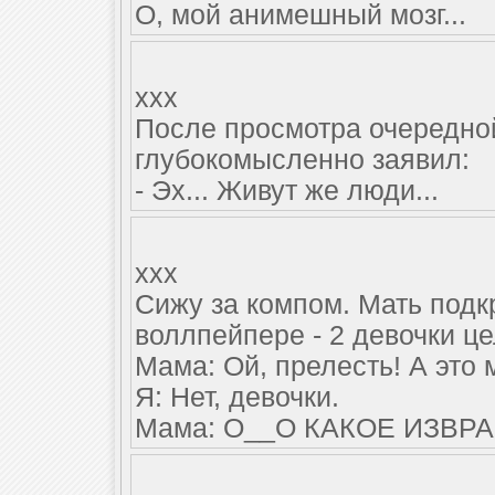
О, мой анимешный мозг...
xxx
После просмотра очередно
глубокомысленно заявил:
- Эх... Живут же люди...
xxx
Сижу за компом. Мать подк
воллпейпере - 2 девочки ц
Мама: Ой, прелесть! А это
Я: Нет, девочки.
Мама: О__О КАКОЕ ИЗВРА