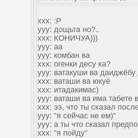
xxx: :P
yyy: дощьта но?..
xxx: КОНИЧУА)))
yyy: аа
yyy: комбан ва
xxx: огенки десу ка?
yyy: ватакуши ва даиджёбу 
xxx: ваташи ва юкуё
xxx: итадакимас)
yyy: ваташи ва има табете 
xxx: ээ, что ты сказал пос
yyy: "я сейчас не ем)"
yyy: а ты что сказал предп
xxx: "я пойду"