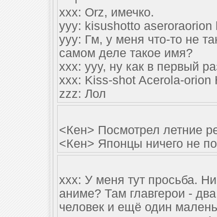
xxx: Orz, имечко.
yyy: kisushotto aseroraorion
yyy: Гм, у меня что-то не т
самом деле такое имя?
xxx: yyy, ну как в первый ра
xxx: Kiss-shot Acerola-orion
zzz: Лол
<Кен> Посмотрел летние ре
<Кен> Японцы ничего не п
xxx: У меня тут просьба. Н
аниме? Там главгерои - два
человек и ещё один малень