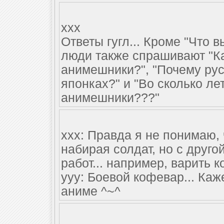
xxx
Ответы гугл... Кроме "Что 
люди также спрашивают "К
анимешники?", "Почему ру
японках?" и "Во сколько ле
анимешники???"
ххх: Правда я не понимаю,
набирая солдат, но с друго
работ... например, варить к
ууу: Боевой кофевар... Каж
аниме ^~^