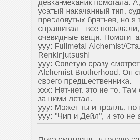
девка-механик помогала. А
усатый накачанный тип, су
пресловутых братьев, но я 
спрашивал - все посылали
очевидные вещи. Помоги, а
yyy: Fullmetal Alchemist/С
Renkinjutsushi
yyy: Советую сразу смотреть
Alchemist Brotherhood. Он с
своего предшественника.
xxx: Нет-нет, это не то. Т
за ними летал.
yyy: Может ты и тролль, но 
yyy: "Чип и Дейл", и это не
Пока смотришь, в голове с