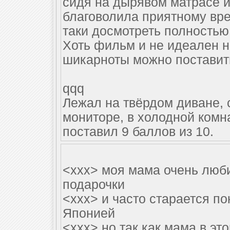
сидя на дырявом матрасе и
благоволила приятному вр
таки досмотреть полностью
Хоть фильм и не идеален н
шикарноты можно поставить
qqq
Лежал на твёрдом диване,
мониторе, в холодной комн
поставил 9 баллов из 10.
<xxx> моя мама очень люб
подарочки
<xxx> и часто старается по
Японией
<xxx> но так как мама в эт