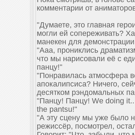
комментарии от аниматоров
"Думаете, это главная геро
могли ей сопереживать? Ха
манекен для демонстрации 
"Ааа, прониклись драматиз
что мы нарисовали её с ед
панцу!"
"Понравилась атмосфера в
апокалипсиса? Ничего, сей
десятком рэндомальных па
"Панцу! Панцу! We doing it...
the pantsu!"
"А эту сцену мы уже было 
режиссёр, посмотрел, оста
Говорит: "Что, забыли, что