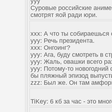
yyy
Суровые российские аниме
смотрят яой ради юри.
xxx: А что ты собираешься 
yyy: Речь президента.
xxx: Онгоинг?
yyy: Ага, буду смотреть в с
yyy: Жаль, овашки всего раз
yyy: Потому-то новогодний
бы пляжный эпизод выпусти
zzz: Был же. Он там амфо
TiKey: 6 кб за час - это мно