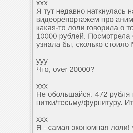
xxx
Я тут недавно наткнулась н
видеорепортажем про аниме 
какая-то лоли говорила о то
10000 рублей. Посмотрела б
узнала бы, сколько стоило
yyy
Что, over 20000?
xxx
Не обольщайся. 472 рубля 
нитки/тесьму/фурнитуру. Ит
xxx
Я - самая экономная лоли! 