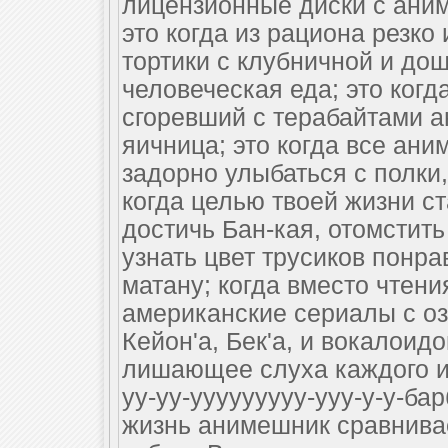
лицензионные диски с аниме
это когда из рациона резко
тортики с клубничной и до
человеческая еда; это ког
сгоревший с терабайтами а
яичница; это когда все ани
задорно улыбаться с полки,
когда целью твоей жизни ст
достичь Бан-кая, отомстить
узнать цвет трусиков понра
матану; когда вместо чтен
американские сериалы с озв
Кейон'a, Бек'а, и вокалоид
лишающее слуха каждого ис
уу-уу-ууууууууу-ууу-у-у-бар
жизнь анимешник сравнивае