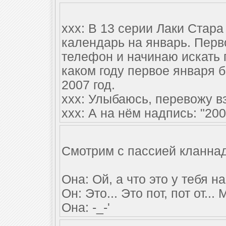
xxx: В 13 серии Лаки Стара
календарь на январь. Перв
телефон и начинаю искать 
каком году первое января 
2007 год.
xxx: Улыбаюсь, перевожу вз
xxx: А на нём надпись: "200
Смотрим с пассией кланнад
Она: Ой, а что это у тебя н
Он: Это... Это пот, пот от..
Она: -_-'