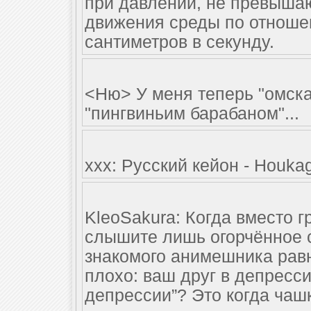
при давлении, не превыша
движения среды по отношен
сантиметров в секунду.
<Ню> У меня теперь "омска
"пингвиньим барабаном"...
xxx: Русский кейон - Houka
KleoSakura: Когда вместо г
слышите лишь огорчённое с
знакомого анимешника рав
плохо: ваш друг в депресси
депрессии”? Это когда чашк