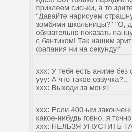
приклеем сиськи, а то зрите
"Давайте нарисуем страшн
зомбями школьницы?" "О, д
обязательно показать панцу
с бантиком! Так нашим зри
фапания ни на секунду!"
xxx: У тебя есть аниме без 
yyy: А что такое озвучка?..
xxx: Выходи за меня!
xxx: Если 400-ым закончен
какое-нибудь говно, я точн
xxx: НЕЛЬЗЯ УПУСТИТЬ 