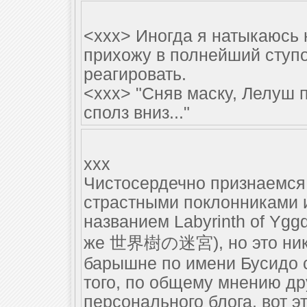
<xxx> Иногда я натыкаюсь 
прихожу в полнейший ступор
реагировать.
<xxx> "Сняв маску, Лелуш 
сполз вниз..."
xxx
Чистосердечно признаемся:
страстными поклонниками 
названием Labyrinth of Yggd
же 世界樹の迷宮), но это ника
барышне по имени Бусидо 
того, по общему мнению д
персонального блога, вот э