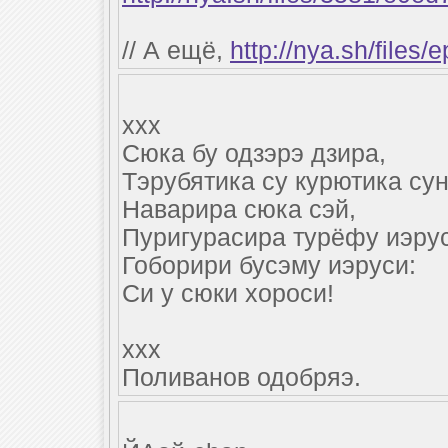
// А ещё,
http://nya.sh/files/
xxx
Сюка бу одзэрэ дзира,
Тэрубятика су курютика сун
Наварира сюка сэй,
Пуригурасира турёфу иэрус
Гоборири бусэму иэруси:
Си у сюки хороси!
xxx
Поливанов одобряэ.