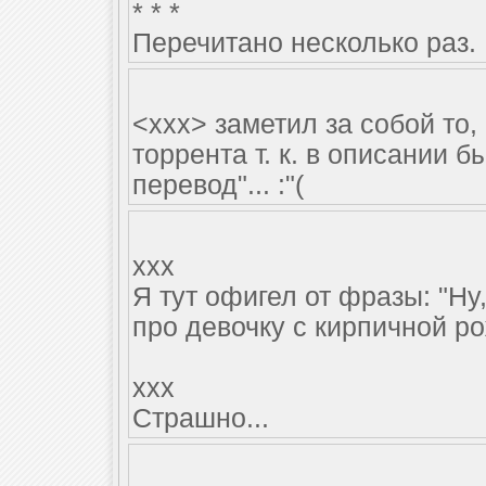
* * *
Перечитано несколько раз.
<xxx> заметил за собой то, 
торрента т. к. в описании 
перевод"... :"(
xxx
Я тут офигел от фразы: "Ну
про девочку с кирпичной ро
xxx
Страшно...