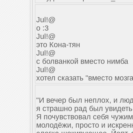
Jul!@
о :3
Jul!@
это Кона-тян
Jul!@
с болванкой вместо нимба
Jul!@
хотел сказать "вместо мозг
"И вечер был неплох, и лю
я страшно рад был увидеть
Я почувствовал себя чужи
молодёжи, просто и искрен