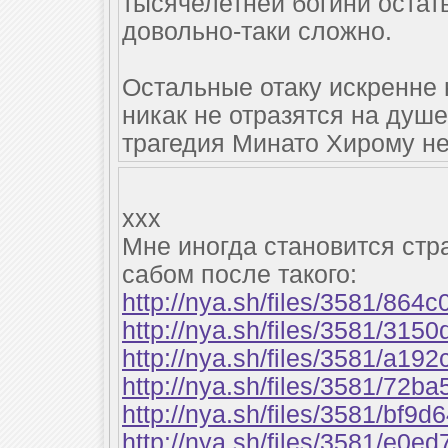
тысячелетней богини остат
довольно-таки сложно.
Остальные отаку искренне 
никак не отразятся на душ
трагедия Минато Хирому не
xxx
Мне иногда становится стр
сабом после такого:
http://nya.sh/files/3581/864
http://nya.sh/files/3581/315
http://nya.sh/files/3581/a19
http://nya.sh/files/3581/72b
http://nya.sh/files/3581/bf9
http://nya.sh/files/3581/e0e