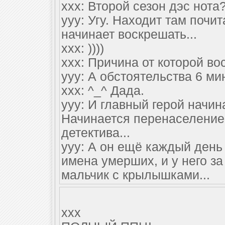
xxx: Второй сезон дэс нота
yyy: Угу. Находит там почи
начинает воскрешать...
xxx: ))))
xxx: Причина от которой вос
yyy: А обстоятельства 6 мин
xxx: ^_^ Дада.
yyy: И главный герой начи
Начинается перенаселение,
детектива...
yyy: А он ещё каждый день
имена умерших, и у него з
мальчик с крылышками...
xxx