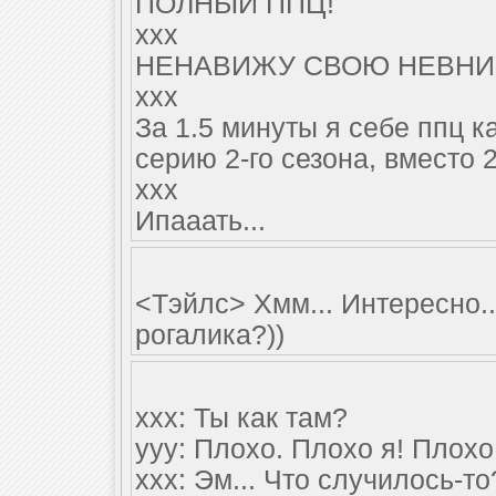
ПОЛНЫЙ ППЦ!
xxx
НЕНАВИЖУ СВОЮ НЕВНИМ
xxx
За 1.5 минуты я себе ппц к
серию 2-го сезона, вместо 2
xxx
Ипааать...
<Тэйлс> Хмм... Интересно..
рогалика?))
xxx: Ты как там?
yyy: Плохо. Плохо я! Плохо
xxx: Эм... Что случилось-то