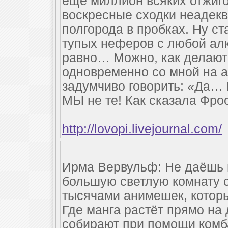
ещё миллион всяких отжиго
воскресные сходки неадекв
полгорода в пробках. Ну с
тупых неферов с любой алко
равно… Можно, как делают
одновременно со мной на а
задумчиво говорить: «Да…
МЫ не те! Как сказала Фро
http://lovopi.livejournal.com/
Ирма Вервульф: Не даёшь 
большую светлую комнату с
тысячами анимешек, которые
Где манга растёт прямо на 
собирают при помощи комба