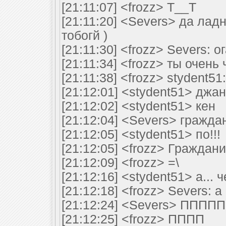
[21:11:07] <frozz> Т__Т
[21:11:20] <Severs> да лад
тобогй )
[21:11:30] <frozz> Severs: о
[21:11:34] <frozz> ты очень
[21:11:38] <frozz> stydent51
[21:12:01] <stydent51> джан
[21:12:02] <stydent51> кен
[21:12:04] <Severs> гражда
[21:12:05] <stydent51> по!!!
[21:12:05] <frozz> Граждан
[21:12:09] <frozz> =\
[21:12:16] <stydent51> а... 
[21:12:18] <frozz> Severs: 
[21:12:24] <Severs> ППППП
[21:12:25] <frozz> ПППП