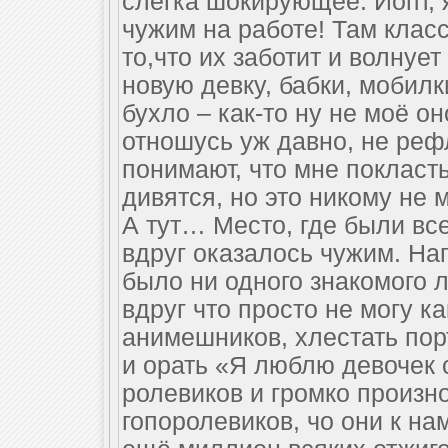
слегка шокирующее. Йопт, 
чужим на работе! Там клас
то,что их заботит и волнует 
новую девку, бабки, мобилк
бухло – как-то ну не моё он
отношусь уж давно, не рефл
понимают, что мне покласть
дивятся, но это никому не 
А тут… Место, где были все
вдруг оказалось чужим. Нап
было ни одного знакомого 
вдруг что просто не могу к
анимешников, хлестать порт
и орать «Я люблю девочек 
ролевиков и громко произн
гопоролевиков, чо они к на