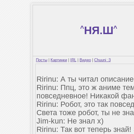
^
НЯ.Ш
^
Посты
|
Картинки
|
IRL
|
Видео
|
Chuuni :3
Ririnu: А ты читал описани
Ririnu: Ппц, это ж аниме тем
повседневное! Никакой фант
Ririnu: Робот, это так пов
Света тоже робот, ты не зна
Jim-kun: Не знал х)
Ririnu: Так вот теперь знай