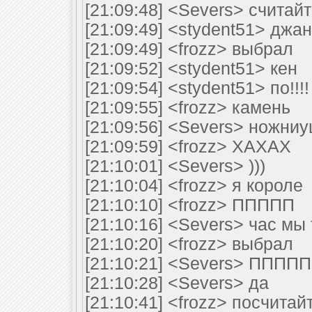
[21:09:48] <Severs> считайт
[21:09:49] <stydent51> джан
[21:09:49] <frozz> выбрал
[21:09:52] <stydent51> кен
[21:09:54] <stydent51> по!!!!
[21:09:55] <frozz> камень
[21:09:56] <Severs> ножниу
[21:09:59] <frozz> ХАХАХ
[21:10:01] <Severs> )))
[21:10:04] <frozz> я короле
[21:10:10] <frozz> ППППП
[21:10:16] <Severs> час мы
[21:10:20] <frozz> выбрал
[21:10:21] <Severs> ППППП
[21:10:28] <Severs> да
[21:10:41] <frozz> посчитай