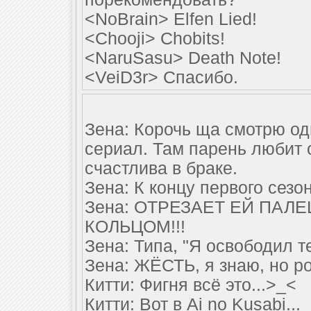
<NoBrain> Elfen Lied!
<Chooji> Chobits!
<NaruSasu> Death Note!
<VeiD3r> Спасибо.
Зена: Корочь ща смотрю о
сериал. Там парень любит о
счастлива в браке.
Зена: К концу первого сезон
Зена: ОТРЕЗАЕТ ЕЙ ПАЛ
КОЛЬЦОМ!!!
Зена: Типа, "Я освободил те
Зена: ЖЁСТЬ, я знаю, но ро
Китти: Фигня всё это...>_<
Китти: Вот в Ai no Kusabi...