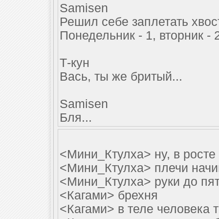
Samisen
Решил себе заплетать хвос
Понедельник - 1, вторник - 2 
Т-кун
Вась, ты же бритый...
Samisen
Бля...
<Мини_Ктулха> ну, в росте 
<Мини_Ктулха> плечи начи
<Мини_Ктулха> руки до пя
<Кагами> брехня
<Кагами> в теле человека 