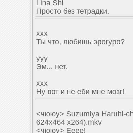
Lina Shi
Просто без тетрадки.
xxx
Ты что, любишь эрогуро?
yyy
Эм... нет.
xxx
Ну вот и не еби мне мозг!
<чююу> Suzumiya Haruhi-ch
624x464 x264).mkv
<чююу> Ееее!