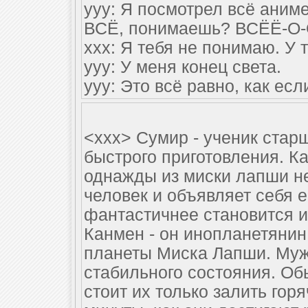
yyy: Я посмотрел всё аниме
ВСЁ, понимаешь? ВСЁЁ-О-
xxx: Я тебя не понимаю. У т
yyy: У меня конец света.
yyy: Это всё равно, как ес
<xxx> Сумир - ученик ста
быстрого приготовления. Ка
однажды из миски лапши н
человек и объявляет себя 
фантастичнее становится и
Канмен - он инопланетянин
планеты Миска Лапши. Муж
стабильного состояния. Об
стоит их только залить гор