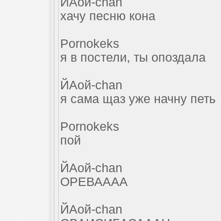
ЙАой-chan
хачу песню кона
Pornokeks
я в постели, ты опоздала
ЙАой-chan
я сама щаз уже начну петь
Pornokeks
пой
ЙАой-chan
ОРЕВАААА
ЙАой-chan