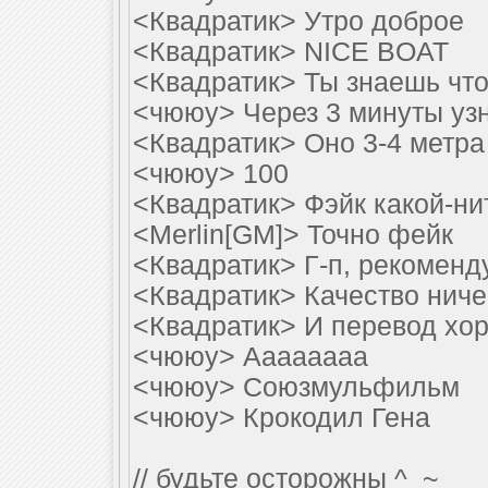
<Квадратик> Утро доброе
<Квадратик> NICE BOAT
<Квадратик> Ты знаешь что
<чююу> Через 3 минуты уз
<Квадратик> Оно 3-4 метра
<чююу> 100
<Квадратик> Фэйк какой-нит
<Merlin[GM]> Точно фейк
<Квадратик> Г-п, рекоменд
<Квадратик> Качество ниче
<Квадратик> И перевод хо
<чююу> Аааааааа
<чююу> Союзмульфильм
<чююу> Крокодил Гена
// будьте осторожны ^_~