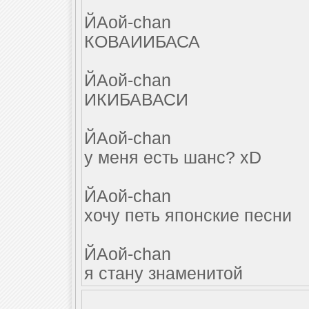
ЙАой-chan
КОВАИИБАСА
ЙАой-chan
ИКИБАВАСИ
ЙАой-chan
у меня есть шанс? xD
ЙАой-chan
хочу петь японские песни
ЙАой-chan
я стану знаменитой