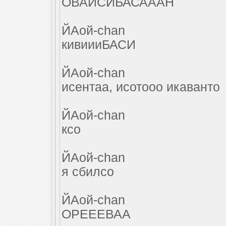
ОВАИСИБАСАААН
ЙАой-chan
кивиииБАСИ
ЙАой-chan
исентаа, исотооо икаванто
ЙАой-chan
ксо
ЙАой-chan
я сбилсо
ЙАой-chan
ОРЕЕЕВАА