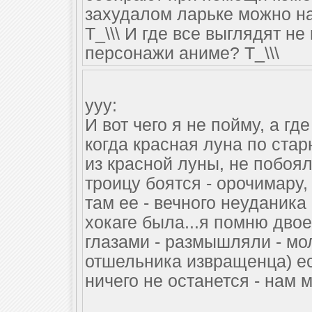
захудалом ларьке можно на
Т_\\\ И где все выглядят не
персонажи аниме? Т_\\\
ууу:
И вот чего я не пойму, а г
когда красная луна по стар
из красной луны, не побоял
троицу боятся - орочимару,
там ее - вечного неуданика
хокаге была...я помню дво
глазами - размышляли - мо
отшельника извращенца) ес
ничего не останется - нам м