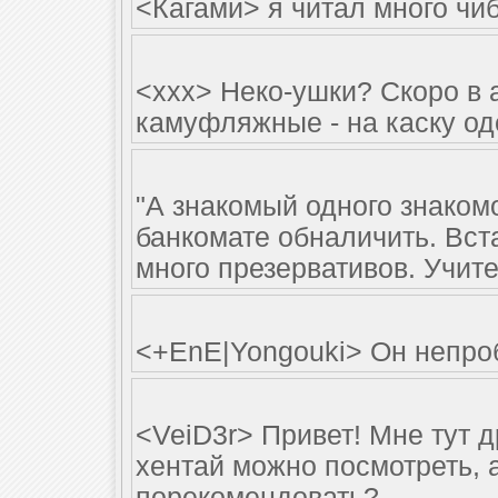
<Кагами> я читал много чи
<xxx> Неко-ушки? Скоро в 
камуфляжные - на каску од
"А знакомый одного знакомо
банкомате обналичить. Вста
много презервативов. Учите
<+EnE|Yongouki> Он непро
<VeiD3r> Привет! Мне тут д
хентай можно посмотреть, а
порекомендовать?