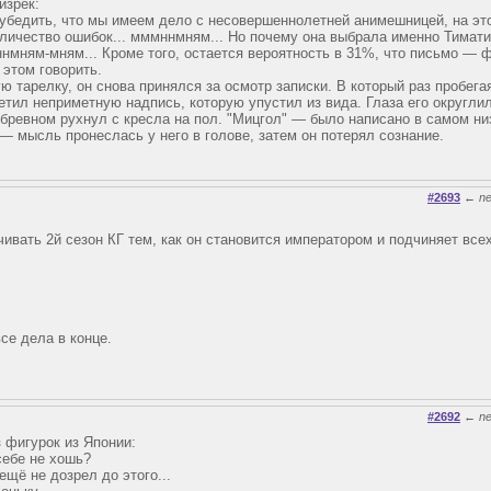
изрек:
убедить, что мы имеем дело с несовершеннолетней анимешницей, на это
оличество ошибок... мммннмням... Но почему она выбрала именно Тимати
мннмням-мням... Кроме того, остается вероятность в 31%, что письмо — 
 этом говорить.
ю тарелку, он снова принялся за осмотр записки. В который раз пробега
метил неприметную надпись, которую упустил из вида. Глаза его округли
 бревном рухнул с кресла на пол. "Мицгол" — было написано в самом ни
, — мысль пронеслась у него в голове, затем он потерял сознание.
#2693
←
n
ивать 2й сезон КГ тем, как он становится императором и подчиняет все
все дела в конце.
#2692
←
n
 фигурок из Японии:
 себе не хошь?
 ещё не дозрел до этого...