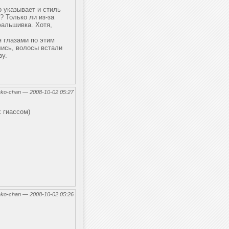
 указывает и стиль
? Только ли из-за
фальшивка. Хотя,
я глазами по этим
лись, волосы встали
зу.
eko-chan — 2008-10-02 05:27
х гиассом)
eko-chan — 2008-10-02 05:26