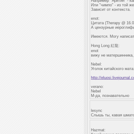
Например "Яритин" - ка
Или "чимпо" - из той ж
Зависит от контекста.
enot:
Цитата (Therapy @ 16.07
А цензурные иероглиф
Имеются. Могу написат
Hong Long 紅龍:
enot
вижу не матершинника,
Nebel:
Уголок китайского мата
http://eluosi.livejournal
verano:
Nebel
М-да, познавательно
lesync
Cлышь ты, кавая шмато
Hazmat: