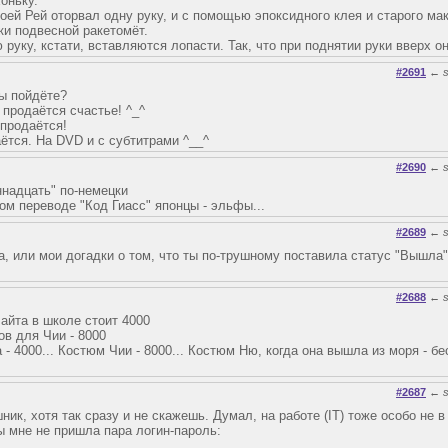
хоньку.
воей Рей оторвал одну руку, и с помощью эпоксидного клея и старого ма
ки подвесной ракетомёт.
ю руку, кстати, вставляются лопасти. Так, что при поднятии руки вверх о
#2691
←
ы пойдёте?
 продаётся счастье! ^_^
продаётся!
ётся. На DVD и с субтитрами ^__^
#2690
←
ннадцать" по-немецки
ом переводе "Код Гиасс" японцы - эльфы...
#2689
←
а, или мои догадки о том, что ты по-трушному поставила статус "Вышла"
#2688
←
Лайта в школе стоит 4000
ов для Чии - 8000
- 4000... Костюм Чии - 8000... Костюм Ню, когда она вышла из моря - бе
#2687
←
ик, хотя так сразу и не скажешь. Думал, на работе (IT) тоже особо не в 
ы мне не пришла пара логин-пароль: