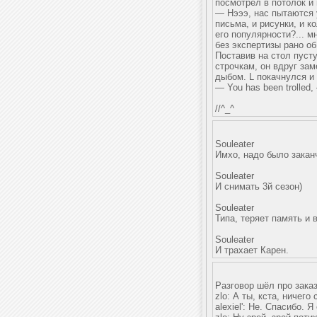
посмотрел в потолок и 
— Нэээ, нас пытаются 
письма, и рисунки, и к
его популярности?... 
без экспертизы рано об
Поставив на стол пусту
строчкам, он вдруг за
дыбом. L покачнулся и
— You has been trolled
//^_^
Souleater
Имхо, надо было заканч
Souleater
И снимать 3й сезон)
Souleater
Типа, теряет память и 
Souleater
И трахает Карен.
Разговор шёл про заказ
zlo: А ты, кста, ничего
alexiel': Не. Спасибо. Я