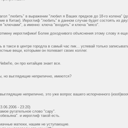
лагол "любить" в выражении "любил я Ваших предков до 18-го колена" (
ие в Китае). Иероглиф "любить" в данном случае будет состоять из дву
я "ключами", а именно: ключа "входить" и ключа "мясо".
а отмену иероглифики! Более доходчивого объяснения этому слову я еще
ь в такси в центре городла в самый час пик... успевай только записыва
естные вещи, которыми он полевает своих коллег.
ebel'ю, он про китайцев знает все.
ы, но выглядищие неприлично, имеются?
выглядящие неприлично, это уже вопрос вашего испорченного (изоб)во
.06.2006 - 23:20)
самое ругательное слово "сару".
"обезьяна". и иероглиф такой есть.
смачные матюки, нашим не уступающие.