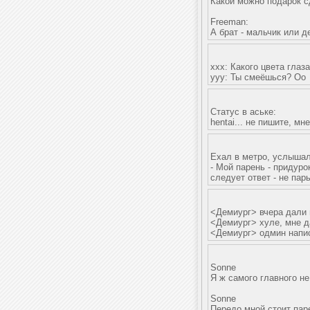
Какой можно подарок с
Freemаn:
А брат - мальчик или д
ххх: Какого цвета глаз
ууу: Ты смеёшься? Оо
Статус в аське:
hentai... не пишите, м
Ехал в метро, услышал
- Мой парень - придурок
следует ответ - не пар
<Демиург> вчера дали 
<Демиург> хуле, мне д
<Демиург> одмин напис
Sonne
Я ж самого главного не
Sonne
Передо мной стоит паре