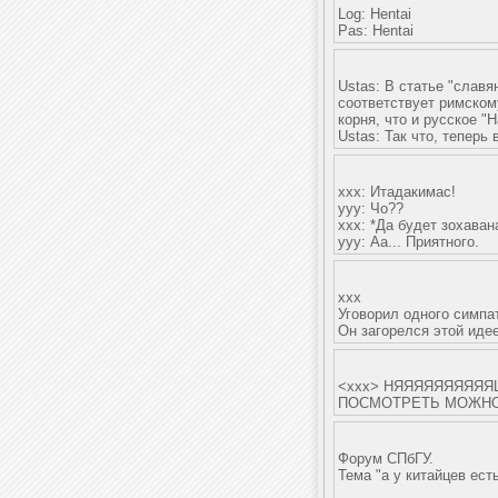
Log: Hentai
Pas: Hentai
Ustas: В статье "славя
соответствует римском
корня, что и русское "Н
Ustas: Так что, теперь
ххх: Итадакимас!
ууу: Чо??
ххх: *Да будет зохаван
ууу: Аа... Приятного.
xxx
Уговорил одного симпа
Он загорелся этой идее
<xxx> НЯЯЯЯЯЯЯЯЯЯШ
ПОСМОТРЕТЬ МОЖН
Форум СПбГУ.
Тема "а у китайцев ес