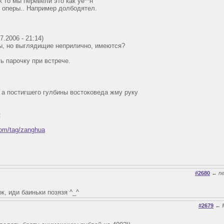
к то мы перевели это как уе**н
е оперы.. Например долбодятел.
.2006 - 21:14)
ы, но выглядищие неприлично, имеются?
ь парочку при встрече.
 а постигшего гулбины востоковеда жму руку
:
.com/tag/zanghua
#2680
←
n
к, иди баиньки позязя ^_^
#2679
←