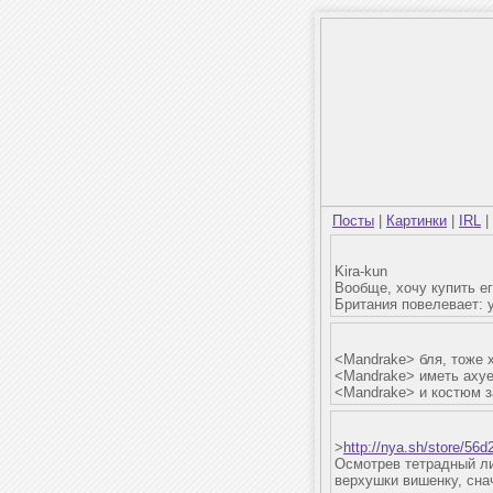
Посты
|
Картинки
|
IRL
|
Kira-kun
Вообще, хочу купить е
Британия повелевает: 
<Mandrake> бля, тоже 
<Mandrake> иметь аху
<Mandrake> и костюм з
>
http://nya.sh/store/56
Осмотрев тетрадный лис
верхушки вишенку, сна