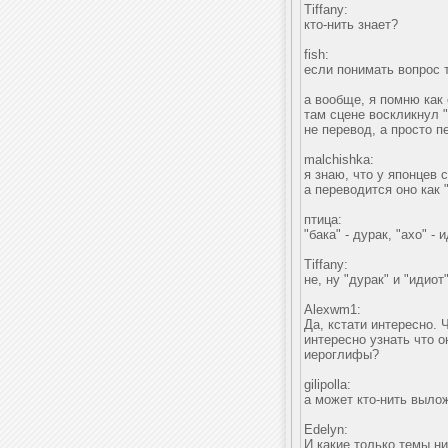
Tiffany:
кто-нить знает?
fish:
если понимать вопрос т
а вообще, я помню как 
там сцене воскликнул "
не перевод, а просто 
malchishka:
я знаю, что у японцев 
а переводится оно как 
птица:
"бака" - дурак, "ахо" 
Tiffany:
не, ну "дурак" и "идио
Alexwm1:
Да, кстати интересно. 
интересно узнать что 
иероглифы?
gilipolla:
а может кто-нить выло
Edelyn:
И какие только темы ни