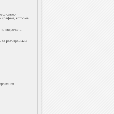
доволольно
х графем, которые
 не встречала.
ть за разъяренным
ображения