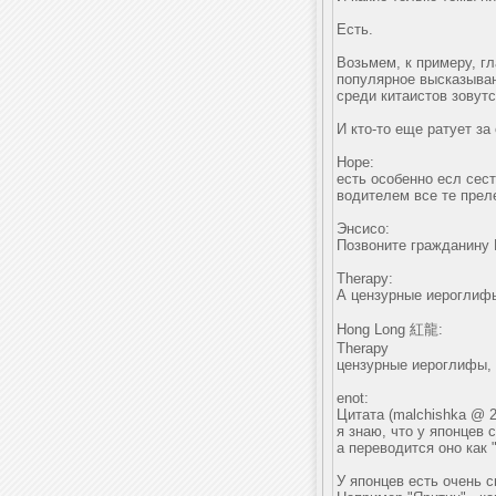
Есть.
Возьмем, к примеру, г
популярное высказыван
среди китаистов зовутс
И кто-то еще ратует з
Hope:
есть особенно есл сест
водителем все те прел
Энсисо:
Позвоните гражданину N
Therapy:
А цензурные иероглиф
Hong Long 紅龍:
Therapy
цензурные иероглифы, 
enot:
Цитата (malchishka @ 23
я знаю, что у японцев 
а переводится оно как 
У японцев есть очень 