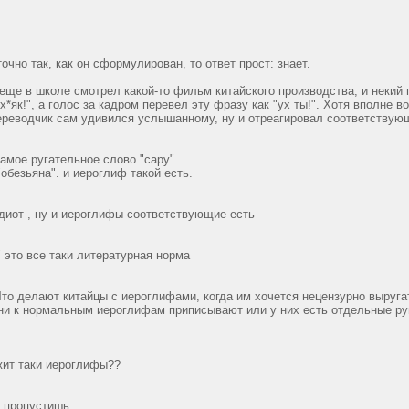
очно так, как он сформулирован, то ответ прост: знает.
еще в школе смотрел какой-то фильм китайского производства, и некий 
х*як!", а голос за кадром перевел эту фразу как "ух ты!". Хотя вполне в
переводчик сам удивился услышанному, ну и отреагировал соответствую
самое ругательное слово "сару".
"обезьяна". и иероглиф такой есть.
- идиот , ну и иероглифы соответствующие есть
т" это все таки литературная норма
Что делают китайцы с иероглифами, когда им хочется нецензурно выруга
они к нормальным иероглифам приписывают или у них есть отдельные р
жит таки иероглифы??
 пропустишь...