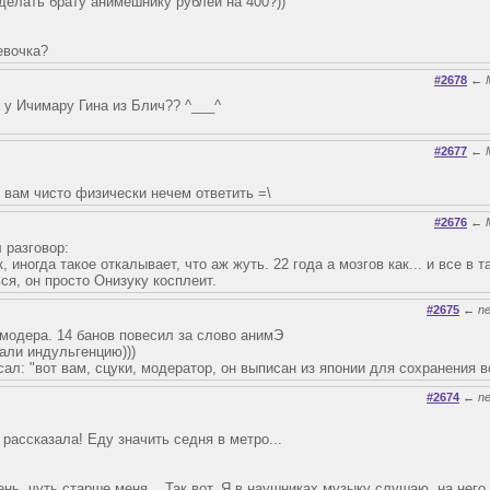
делать брату анимешнику рублей на 400?))
евочка?
#2678
←
а у Ичимару Гина из Блич?? ^___^
#2677
←
не вам чисто физически нечем ответить =\
#2676
←
 разговор:
, иногда такое откалывает, что аж жуть. 22 года а мозгов как... и все в 
ься, он просто Онизуку косплеит.
#2675
←
n
модера. 14 банов повесил за слово анимЭ
али индульгенцию)))
ал: "вот вам, сцуки, модератор, он выписан из японии для сохранения 
#2674
←
n
 рассказала! Еду значить седня в метро...
нь, чуть старше меня... Так вот. Я в наушниках музыку слушаю, на него