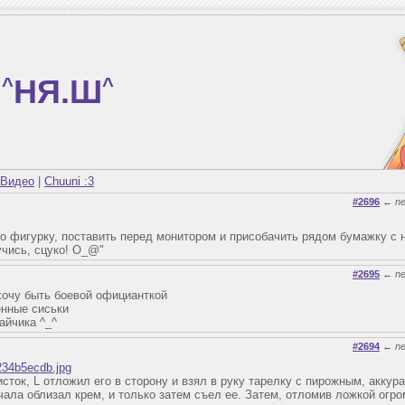
^
НЯ.Ш
^
Видео
|
Chuuni :3
#2696
←
n
го фигурку, поставить перед монитором и присобачить рядом бумажку с
учись, сцуко! O_@"
#2695
←
n
хочу быть боевой официанткой
енные сиськи
айчика ^_^
#2694
←
n
d234b5ecdb.jpg
ток, L отложил его в сторону и взял в руку тарелку с пирожным, аккура
чала облизал крем, и только затем съел ее. Затем, отломив ложкой огро