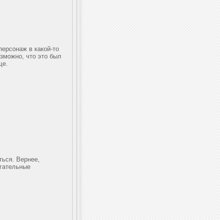
персонаж в какой-то
озможно, что это был
ще.
ться. Вернее,
угательные