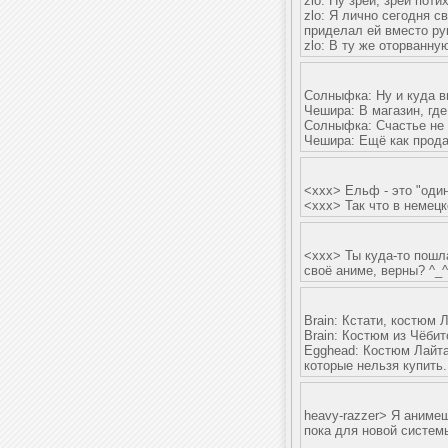
zlo: Ну зрей, зрей поти
zlo: Я лично сегодня с
приделал ей вместо ру
zlo: В ту же оторванну
Солныфка: Ну и куда в
Чешира: В магазин, где
Солныфка: Счастье не 
Чешира: Ещё как прода
<xxx> Ельф - это "оди
<xxx> Так что в немецк
<xxx> Ты куда-то пошл
своё аниме, верны? ^_^
Brain: Кстати, костюм 
Brain: Костюм из Чёбит
Egghead: Костюм Лайта 
которые нельзя купить.
heavy-razzer> Я анимешн
пока для новой систем