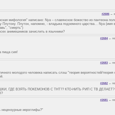
#2686
←
нская мифология" написано: Nya – славянское божество из пантеона пол
у Плутону. Плутон, напомню, - владыка подземного царства… Nya (имя в
авь", "смерть")
 всех анимешников зачислить в язычники?
#2684
←
n
а пища сия!
#2683
←
n
тичного молодого человека написать слэш "теория вероятностей/теория 
й.
#2682
←
n
КИ, ГДЕ ВЗЯТЬ ПОКЕМОНОВ С ТНТ?? КТО-НИТЬ РИП С ТВ ДЕЛАЕТ?
О?
#2681
←
n
ть нецензурные иероглифы?"