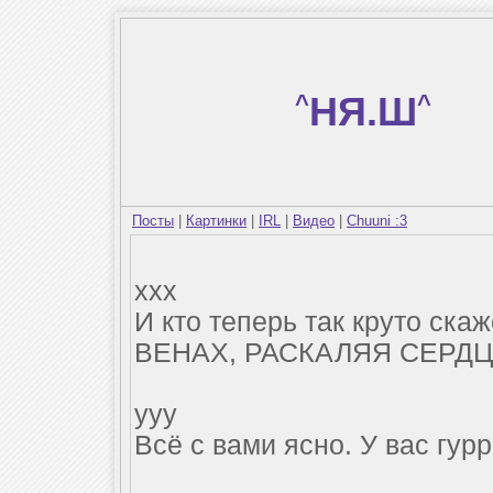
^
НЯ.Ш
^
Посты
|
Картинки
|
IRL
|
Видео
|
Chuuni :3
xxx
И кто теперь так круто с
ВЕНАХ, РАСКАЛЯЯ СЕРДЦ
yyy
Всё с вами ясно. У вас гур