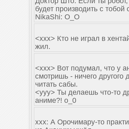
Доктор Што: Если ты робот,
будет производить с тобой 
NikaShi: О_О
<xxx> Кто не играл в хента
жил.
<xxx> Вот подумал, что у а
смотришь - ничего другого 
читать сабы.
<yyy> Ты делаешь что-то д
аниме?! o_0
ххх: А Орочимару-то практи