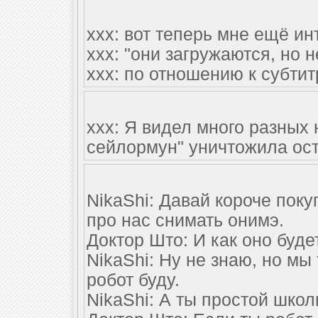
xxx: вот теперь мне ещё ин
xxx: "они загружаются, но 
xxx: по отношению к субтит
xxx: Я видел много разных 
сейлормун" уничтожила оста
NikaShi: Давай короче поку
про нас снимать онимэ.
Доктор Што: И как оно буде
NikaShi: Ну не знаю, но мы
робот буду.
NikaShi: А ты простой школ