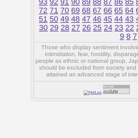
93
92
91
90
89
88
87
86
85
72
71
70
69
68
67
66
65
64
51
50
49
48
47
46
45
44
43
30
29
28
27
26
25
24
23
22
9
8
7
Those who display sentiment involvin
intimidation, fear, hostility, dispar
people as ethnic or national group, Ja
should be excluded from society and su
attained an advanced stage of inte