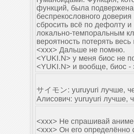
функций, была подвержена 
беспрекословного доверия
сбросить всё по дефолту и
локально-темпоральным кл
вероятность потерять весь 
<xxx> Дальше не помню.
<YUKI.N> у меня биос не п
<YUKI.N> и вообще, биос -
サイモン: yuruyuri лучше, че
Алисович: yuruyuri лучше, 
<xxx> Не спрашивай анимеш
<xxx> Он его определённо с