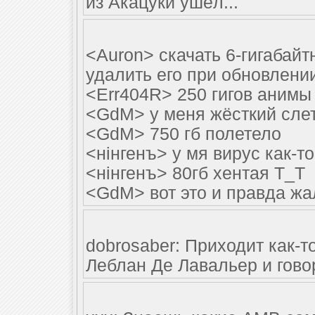
из Акацуки ушёл...
<Auron> скачать 6-гигабайт
удалить его при обновлении 
<Err404R> 250 гигов анимы
<GdM> у меня жёсткий сле
<GdM> 750 гб полетело
<нiнгенъ> у мя вирус как-т
<нiнгенъ> 80гб хентая Т_Т
<GdM> вот это и правда жал
dobrosaber: Приходит как-т
Леблан Де Лавальер и говор