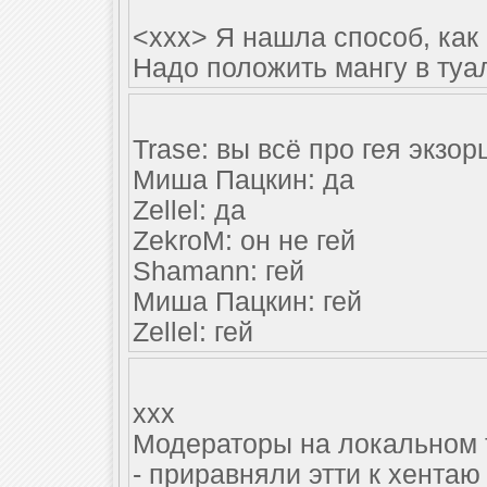
<xxx> Я нашла способ, как
Надо положить мангу в туа
Trase: вы всё про гея экзор
Миша Пацкин: да
Zellel: да
ZekroM: он не гей
Shamann: гей
Миша Пацкин: гей
Zellel: гей
xxx
Модераторы на локальном 
- приравняли этти к хентаю