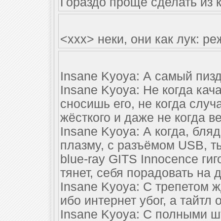
Гораздо проще сделать из к
<xxx> неки, они как лук: р
Insane Kyoya: А самый пиз
Insane Kyoya: Не когда кач
сносишь его, не когда слу
жёсткого и даже не когда в
Insane Kyoya: А когда, бля
плазму, с разъёмом USB, т
blue-ray GITS Innocence гиг
тянет, себя порадовать на 
Insane Kyoya: С трепетом ж
ибо интернет убог, а тайтл
Insane Kyoya: C полными 