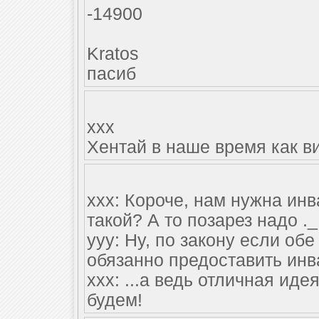
-14900
Kratos
пасиб
xxx
Хентай в наше время как ви
xxx: Короче, нам нужна инв
такой? А то позарез надо ._
yyy: Ну, по закону если об
обязанно предоставить инв
xxx: ...а ведь отличная ид
будем!