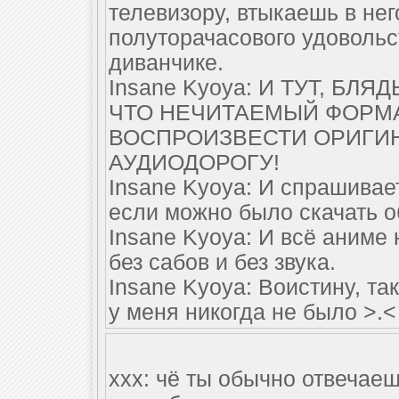
телевизору, втыкаешь в не
полуторачасового удовольс
диванчике.
Insane Kyoya: И ТУТ, БЛ
ЧТО НЕЧИТАЕМЫЙ ФОРМ
ВОСПРОИЗВЕСТИ ОРИГИ
АУДИОДОРОГУ!
Insane Kyoya: И спрашивает
если можно было скачать о
Insane Kyoya: И всё аниме 
без сабов и без звука.
Insane Kyoya: Воистину, та
у меня никогда не было >.<
xxx: чё ты обычно отвечаеш