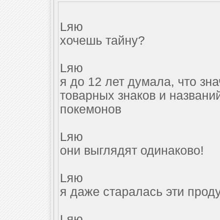
Lяю
хочешь тайну?
Lяю
я до 12 лет думала, что зн
товарных знаков и названий
покемонов
Lяю
они выглядят одинаково!
Lяю
я даже старалась эти прод
Lяю