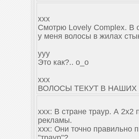
xxx
Cмотрю Lovely Complex. В 
у меня волосы в жилах сты
yyy
Это как?.. о_о
xxx
ВОЛОСЫ ТЕКУТ В НАШИХ В
xxx: В стране траур. А 2х2
рекламы.
xxx: Они точно правильно 
"траур"?