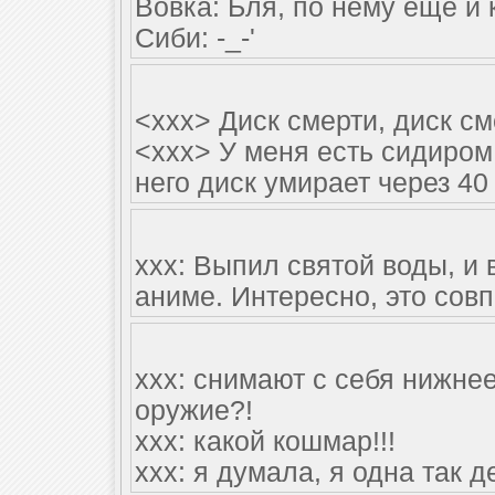
Вовка: Бля, по нему ещё и
Сиби: -_-'
<xxx> Диск смерти, диск сме
<xxx> У меня есть сидиром
него диск умирает через 40
xxx: Выпил святой воды, и
аниме. Интересно, это сов
xxx: снимают с себя нижнее
оружие?!
xxx: какой кошмар!!!
xxx: я думала, я одна так д