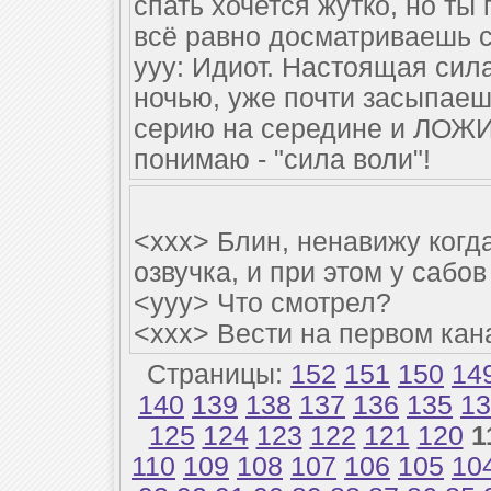
спать хочется жутко, но ты
всё равно досматриваешь 
yyy: Идиот. Настоящая сила
ночью, уже почти засыпае
серию на середине и ЛОЖ
понимаю - "сила воли"!
<xxx> Блин, ненавижу когд
озвучка, и при этом у сабо
<yyy> Что смотрел?
<xxx> Вести на первом кана
Страницы:
152
151
150
14
140
139
138
137
136
135
13
125
124
123
122
121
120
1
110
109
108
107
106
105
10