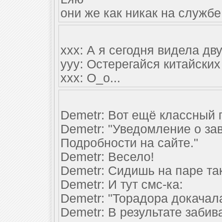
они же как никак на службе
xxx: А я сегодня видела дв
yyy: Остерегайся китайских
xxx: О_о...
Demetr: Вот ещё классный 
Demetr: "Уведомление о за
Подробности на сайте."
Demetr: Весело!
Demetr: Сидишь на паре так
Demetr: И тут смс-ка:
Demetr: "Торадора докачала
Demetr: В результате заби