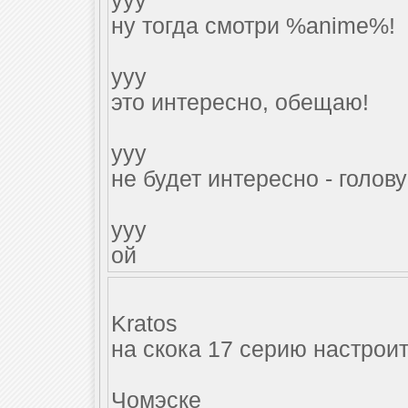
yyy
ну тогда смотри %anime%!
yyy
это интересно, обещаю!
yyy
не будет интересно - голову 
yyy
ой
Kratos
на скока 17 серию настрои
Чомэске