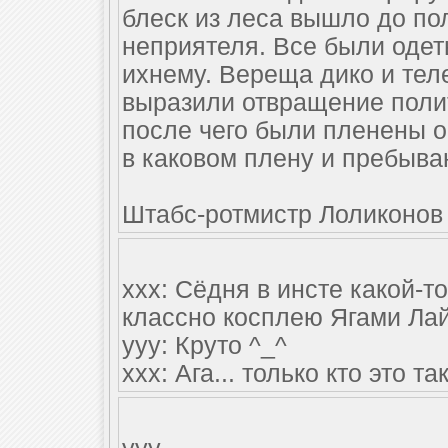
блеск из леса вышло до по
неприятеля. Все были одеты
ихнему. Вереща дико и те
выразили отвращение поли
после чего были пленены 
в каковом плену и пребыва
Штабс-ротмистр Лоликонов
xxx: Сёдня в инсте какой-то
классно косплею Ягами Лай
yyy: Круто ^_^
xxx: Ага... только кто это т