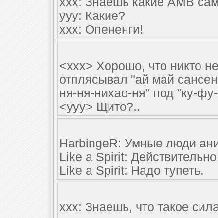
ххх: Знаешь какие АМВ са
ууу: Какие?
ххх: Опененги!
<xxx> Хорошо, что никто не
отплясывал "ай май сансен
ня-ня-нихао-ня" под "ку-фу
<yyy> Щито?..
HarbingeR: Умные люди ани
Like a Spirit: Действительно
Like a Spirit: Надо тупеть.
xxx: Знаешь, что такое сил