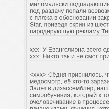
маломальски подпадающие 
под раздачу попали всево
с пляжа в обосновании зак
Star, приведя скрин из шест
пародирующую рекламу Ти
xxx: У Евангелиона всего о
xxx: Никто так и не смог п
<xxx> Сёдня приснилось, ч
медосмотр, её кто-то зараз
Залез в дизассемблер, наш
самообучения, который к то
очеловечивание в процесс
гуманоидами. Функция, кот