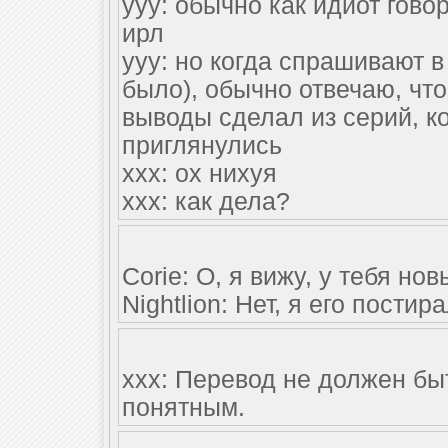
yyy: обычно как идиот гово
ирл
yyy: но когда спрашивают в
было), обычно отвечаю, что
выводы сделал из серий, к
приглянулись
xxx: ох нихуя
xxx: как дела?
Corie: О, я вижу, у тебя но
Nightlion: Нет, я его постир
xxx: Перевод не должен бы
понятным.