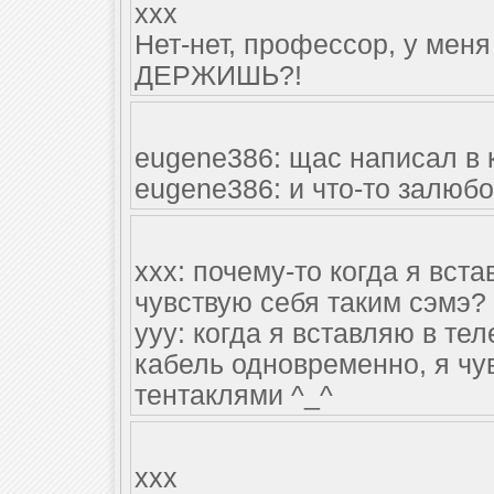
xxx
Нет-нет, профессор, у мен
ДЕРЖИШЬ?!
eugene386: щас написал в ко
eugene386: и что-то залюб
ххх: почему-то когда я вст
чувствую себя таким сэмэ? 
ууу: когда я вставляю в те
кабель одновременно, я чу
тентаклями ^_^
xxx