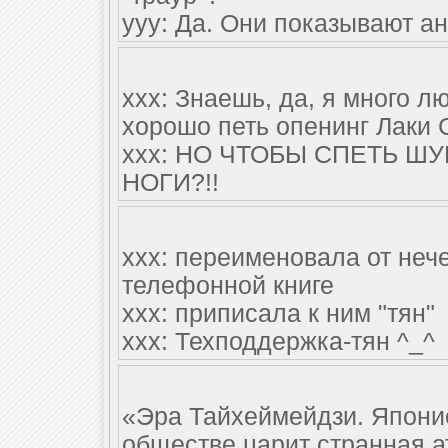
yyy: Да. Они показывают ан
xxx: Знаешь, да, я много л
хорошо петь опенинг Лаки 
xxx: НО ЧТОБЫ СПЕТЬ Ш
НОГИ?!!
ххх: переименовала от нече
телефонной книге
ххх: приписала к ним "тян"
ххх: Техподдержка-тян ^_^
«Эра Тайхеймейдзи. Японие
обществе царит странная а