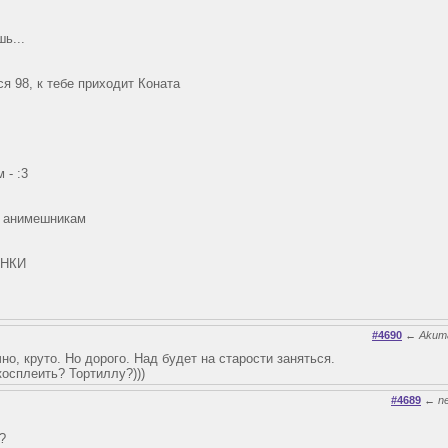
ь...
ся 98, к тебе приходит Коната
 - :3
к анимешникам
АНКИ
#4690
←
Akuma
чно, круто. Но дорого. Над будет на старости заняться.
косплеить? Тортиллу?)))
#4689
←
n
?