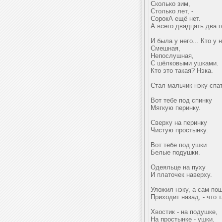
Сколько зим,
Столько лет, -
СорокА ещё нет.
А всего двадцать два г
И была у него... Кто у 
Смешная,
Непослушная,
С шёлковыми ушками.
Кто это такая? Нэка.
Стал мальчик нэку спа
Вот тебе под спинку
Мягкую перинку.
Сверху на перинку
Чистую простынку.
Вот тебе под ушки
Белые подушки.
Одеяльце на пуху
И платочек наверху.
Уложил нэку, а сам пош
Приходит назад, - что 
Хвостик - на подушке,
На простынке - ушки.