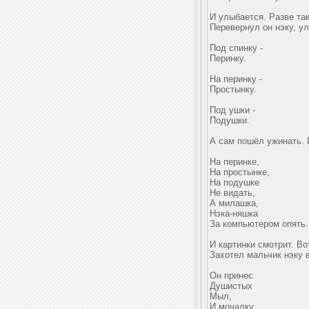
И улыбается. Разве так
Перевернул он нэку, ул
Под спинку -
Перинку.
На перинку -
Простынку.
Под ушки -
Подушки.
А сам пошёл ужинать. П
На перинке,
На простынке,
На подушке
Не видать,
А милашка,
Нэка-няшка
За компьютером опять.
И картинки смотрит. Во
Захотел мальчик нэку 
Он принес
Душистых
Мыл,
И мочалку