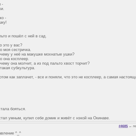
 -
ки.
о -
шку!
ьто и пошёл с ней в сад.
о это у вас?
то моя сестричка.
чему у неё на макушке мохнатые ушки?
то она косплеер.
чему она молчит, а из под пальто хвост торчит?
 такая субкультура.
отом как заплачет, - все и поняли, что это не косплеер, а самая настоящ
тала бояться.
стал умным, купил себе домик и живёт с нэкой на Окинаве.
#4685
←
n
авление ^_^