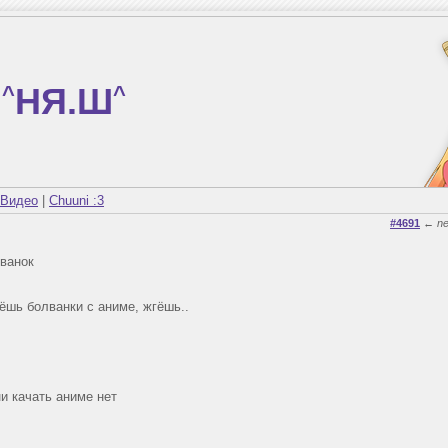
^
НЯ.Ш
^
Видео
|
Chuuni :3
#4691
←
n
лванок
ёшь болванки с аниме, жгёшь..
и качать аниме нет