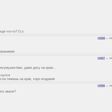
ещё что-то? О,о
#4688
←
n
спрашиваю
#4687
←
n
ясумушки-баю, даме десу на краю...
оснулся
сли ляжешь на краё, хоро итадакиё
#4686
←
n
его звали?