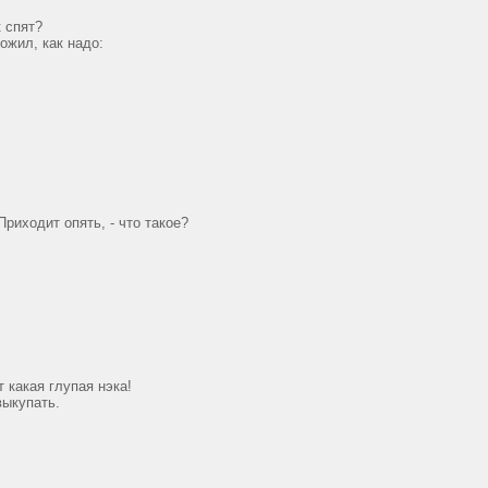
 спят?
ожил, как надо:
риходит опять, - что такое?
т какая глупая нэка!
выкупать.