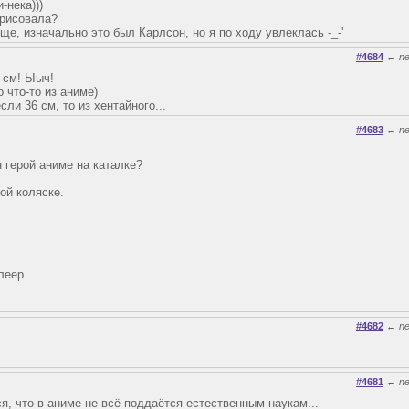
-нека)))
срисовала?
обще, изначально это был Карлсон, но я по ходу увлеклась -_-'
#4684
←
n
6 см! Ыыч!
о что-то из аниме)
сли 36 см, то из хентайного...
#4683
←
n
 герой аниме на каталке?
ой коляске.
леер.
#4682
←
n
#4681
←
n
я, что в аниме не всё поддаётся естественным наукам...