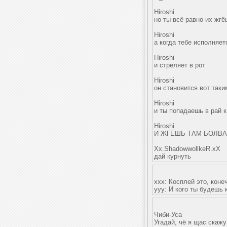
Hiroshi
но ты всё равно их жгёш
Hiroshi
а когда тебе исполняет
Hiroshi
и стреляет в рот
Hiroshi
он становится вот таким
Hiroshi
и ты попадаешь в рай 
Hiroshi
И ЖГЁШЬ ТАМ БОЛВ
Xx.ShadowwollkeR.xX
дай курнуть
xxx: Косплей это, коне
yyy: И кого ты будешь 
Чиби-Уса
Угадай, чё я щас скажу