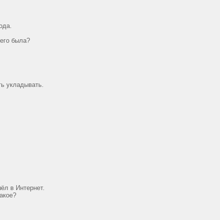
ода.
него была?
ть укладывать.
ёл в Интернет.
такое?