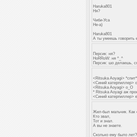
Haruka801
Ня?
Чиби-Уса
Не-а)
Haruka801
А ты умеешь говорить 
Персик: ня?
HoRRoW: ня ^_^
Персик: шо делаешь, 
<Ritsuka Aoyagi> *спит*
<Синий катерпиллер> о
<Ritsuka Aoyagi> о_О
* Ritsuka Aoyagi аж пр
<Синий катерпиллер> е
Жил-был мальчик. Как 
Кто звал,
Тот и знал.
А вы не знаете.
Сколько ему было лет?