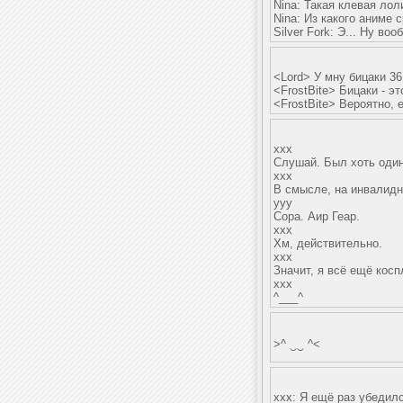
Nina: Такая клевая лоли
Nina: Из какого аниме 
Silver Fork: Э... Ну во
<Lord> У мну бицаки 3
<FrostBite> Бицаки - эт
<FrostBite> Вероятно, е
xxx
Слушай. Был хоть один
xxx
В смысле, на инвалидн
yyy
Сора. Аир Геар.
xxx
Хм, действительно.
xxx
Значит, я всё ещё косп
xxx
^___^
>^ ‿‿ ^<
xxx: Я ещё раз убедилс