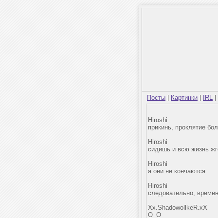
Посты
|
Картинки
|
IRL
|
Hiroshi
прикинь, проклятие бо
Hiroshi
сидишь и всю жизнь жг
Hiroshi
а они не кончаются
Hiroshi
следовательно, времен
Xx.ShadowollkeR.xX
О_О