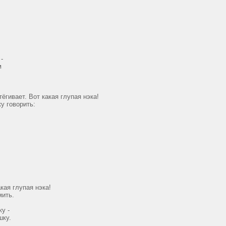
-
м
ёгивает. Вот какая глупая нэка!
у говорить:
акая глупая нэка!
мить.
у -
шку.