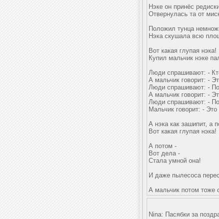
Нэке он принёс редиски
Отвернулась та от мис
Положил тунца немножк
Нэка скушала всю пло
Вот какая глупая нэка!
Купил мальчик нэке пал
Люди спрашивают: - Кт
А мальчик говорит: - Э
Люди спрашивают: - По
А мальчик говорит: - Э
Люди спрашивают: - По
Мальчик говорит: - Это
А нэка как зашипит, а п
Вот какая глупая нэка!
А потом -
Вот дела -
Стала умной она!
И даже пылесоса перес
А мальчик потом тоже 
Nina: Пасябки за поздр