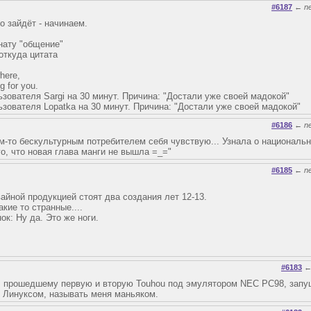
#6187
←
n
ко зайдёт - начинаем.
нату "общение"
 откуда цитата
here,
g for you.
ьзователя Sargi на 30 минут. Причина: "Достали уже своей мадокой"
ьзователя Lopatka на 30 минут. Причина: "Достали уже своей мадокой"
#6186
←
n
им-то бескультурным потребителем себя чувствую... Узнала о националь
го, что новая глава манги не вышла =_="
#6185
←
n
айной продукцией стоят два создания лет 12-13.
акие то странные....
ок: Ну да. Это же ноги.
#6183
е, прошедшему первую и вторую Touhou под эмулятором NEC PC98, зап
 Линуксом, называть меня маньяком.