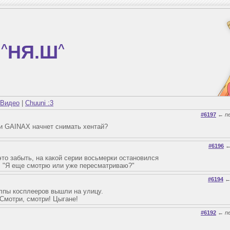
^
НЯ.Ш
^
Видео
|
Chuuni :3
#6197
←
n
ли GAINAX начнет снимать хентай?
#6196
это забыть, на какой серии восьмерки остановился
: "Я еще смотрю или уже пересматриваю?"
#6194
лпы косплееров вышли на улицу.
 Смотри, смотри! Цыгане!
#6192
←
n