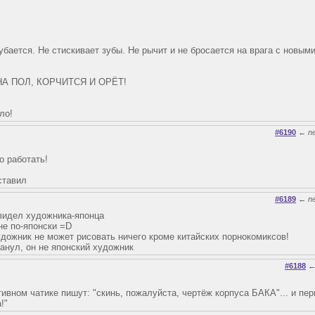
бается. Не стискивает зубы. Не рычит и не бросается на врага с новым
А ПОЛ, КОРЧИТСЯ И ОРЁТ!
ло!
#6190
←
n
о работать!
ставил
#6189
←
n
 видел художника-японца
не по-японски =D
удожник не может рисовать ничего кроме китайских порнокомиксов!
манул, он не японский художник
#6188
ивном чатике пишут: "скинь, пожалуйста, чертёж корпуса БАКА"... и пер
!"