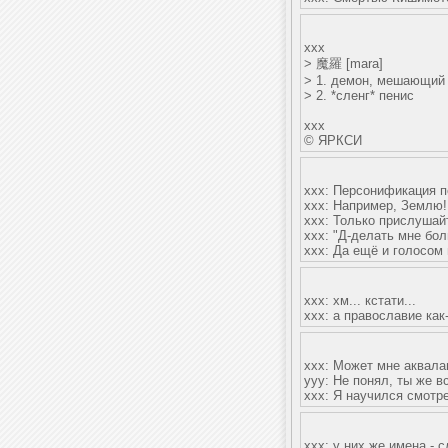
xxx
> 魔羅 [mara]
> 1. демон, мешающий 
> 2. *сленг* пенис
xxx
© ЯРКСИ
xxx: Персонификация п
xxx: Например, Землю!
xxx: Только прислушай
xxx: "Д-делать мне бол
xxx: Да ещё и голосом
xxx: хм... кстати...
xxx: а православие как
xxx: Может мне аквалан
yyy: Не понял, ты же в
xxx: Я научился смотре
ххх: у них же имена - 