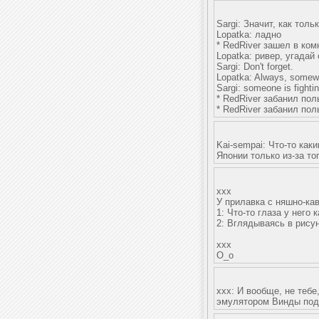
Sargi: Значит, как толь
Lopatka: ладно
* RedRiver зашел в ком
Lopatka: ривер, угадай
Sargi: Don't forget.
Lopatka: Always, somew
Sargi: someone is fightin
* RedRiver забанил пол
* RedRiver забанил пол
Kai-sempai: Что-то как
Японии только из-за то
xxx
У прилавка с няшно-кав
1: Что-то глаза у него к
2: Вглядываясь в рисун
xxx
О_о
xxx: И вообще, не теб
эмулятором Винды под