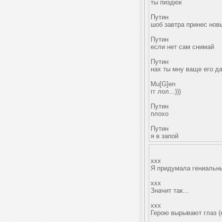
ты пиздюк
Путин
шоб завтра принес новы
Путин
если нет сам снимай
Путин
нах ты мну ваще его д
Mu[G]en
гг лол...)))
Путин
плохо
Путин
я в запой
xxx
Я придумала гениальны
xxx
Значит так...
xxx
Герою вырывают глаз (ка