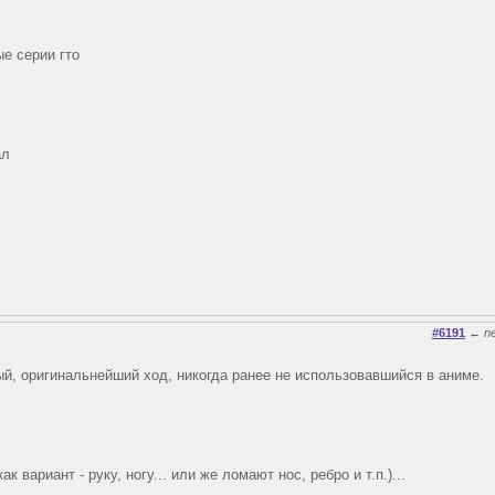
е серии гто
ал
#6191
←
n
й, оригинальнейший ход, никогда ранее не использовавшийся в аниме.
к вариант - руку, ногу... или же ломают нос, ребро и т.п.)...