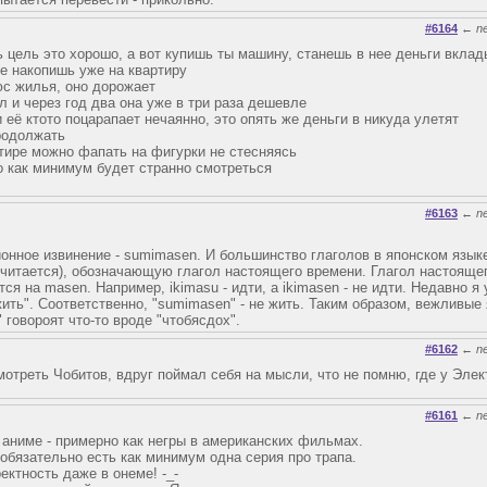
#6164
←
n
 цель это хорошо, а вот купишь ты машину, станешь в нее деньги вклады
не накопишь уже на квартиру
с жилья, оно дорожает
 и через год два она уже в три раза дешевле
её ктото поцарапает нечаянно, это опять же деньги в никуда улетят
родолжать
тире можно фапать на фигурки не стесняясь
 как минимум будет странно смотреться
#6163
←
n
ионное извинение - sumimasen. И большинство глаголов в японском язык
 читается), обозначающую глагол настоящего времени. Глагол настояще
ся на masen. Например, ikimasu - идти, а ikimasen - не идти. Недавно я 
жить". Соответственно, "sumimasen" - не жить. Таким образом, вежливые
 говороят что-то вроде "чтобясдох".
#6162
←
n
отреть Чобитов, вдруг поймал себя на мысли, что не помню, где у Элект
#6161
←
n
в аниме - примерно как негры в американских фильмах.
 обязательно есть как минимум одна серия про трапа.
ектность даже в онеме! -_-