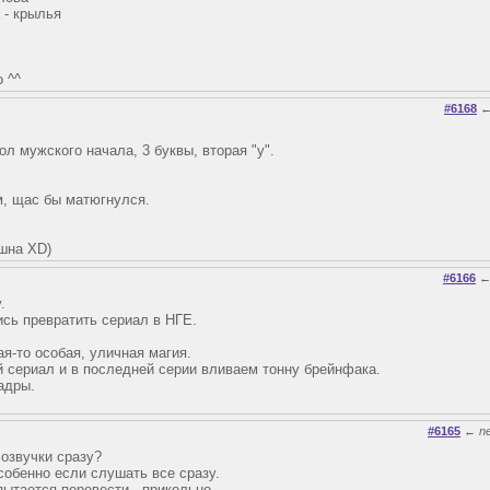
 - крылья
о ^^
#6168
ол мужского начала, 3 буквы, вторая "у".
, щас бы матюгнулся.
ешна XD)
#6166
.
ись превратить сериал в НГЕ.
ая-то особая, уличная магия.
 сериал и в последней серии вливаем тонну брейнфака.
адры.
#6165
←
n
 озвучки сразу?
собенно если слушать все сразу.
пытается перевести - прикольно.