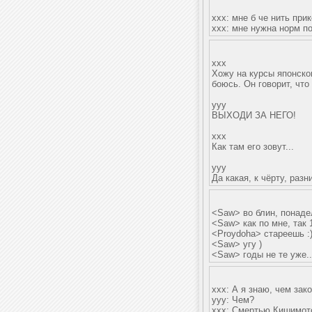
xxx: мне б че нить при
xxx: мне нужна норм по
xxx
Хожу на курсы японско
боюсь. Он говорит, что 
yyy
ВЫХОДИ ЗА НЕГО!
xxx
Как там его зовут...
yyy
Да какая, к чёрту, ра
<Saw> во блин, понадел
<Saw> как по мне, так 
<Proydoha> стареешь :
<Saw> угу )
<Saw> годы не те уже..
xxx: А я знаю, чем за
ууу: Чем?
ххх: Смертью Кишимот