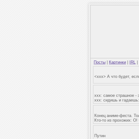
Посты
|
Картинки
|
IRL
|
<xxx> А что будет, ес
xxx: самое страшное - 
xxx: сидишь и гадаешь
Конец аниме-феста. То
Кто-то из прохожих: О!
Путин