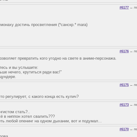
#6177
←
n
монаху достичь просветления (*санскр.* mara)
#6176
←
n
озволяет превратить кого угодно на свете в аниме-персонажа.
тесь и вы услышите:
ьше нечего, крутиться ради вас!"
 цундере.
#6175
←
n
-то регулирует, с какого конца есть кулич?
#6173
←
n
гистом стать?..
сё в ниппон хотел свалить???
ть любой опенинг на одном дыхании, вот и подумал...
#6170
←
n
слова