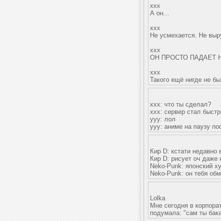
xxx
А он...
xxx
Не усмехается. Не выру
xxx
ОН ПРОСТО ПАДАЕТ Н
xxx
Такого ещё нигде не бы
xxx: что ты сделал?
xxx: сервер стал быстр
yyy: лол
yyy: аниме на паузу по
Кир D: кстати недавно
Кир D: рисует оч даже 
Neko-Punk: японский х
Neko-Punk: он тебя об
Lolka
Мне сегодня в корпорат
подумала: "сам ты бака