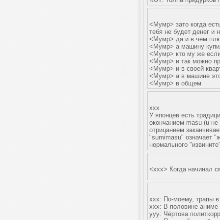
<Мумр> зато когда есть
тебя не будет денег и 
<Мумр> да и в чем плю
<Мумр> а машину купил
<Мумр> кто му же если 
<Мумр> и так можно п
<Мумр> и в своей квар
<Мумр> а в машине это
<Мумр> в общем
xxx
У японцев есть традиц
окончанием masu (u не
отрицанием заканчивает
"sumimasu" означает "
нормального "извините"
<xxx> Когда начинал см
ххх: По-моему, трапы 
ххх: В половине аниме
ууу: Чёртова политкорр