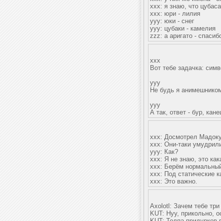
ххх: я знаю, что цубаса
ххх: юри - лилия
ууу: юки - снег
ууу: цубаки - камелия
zzz: а аригато - спасиб
xxx
Вот тебе задачка: симв
yyy
Не будь я анимешником
yyy
А так, ответ - бур, кан
xxx: Досмотрел Мадоку
xxx: Они-таки умудрил
yyy: Как?
xxx: Я не знаю, это как
xxx: Берём нормальный
xxx: Под статические к
xxx: Это важно.
Axolotl: Зачем тебе три
KUT: Нуу, прикольно, о
KUT: Толпа придурков 