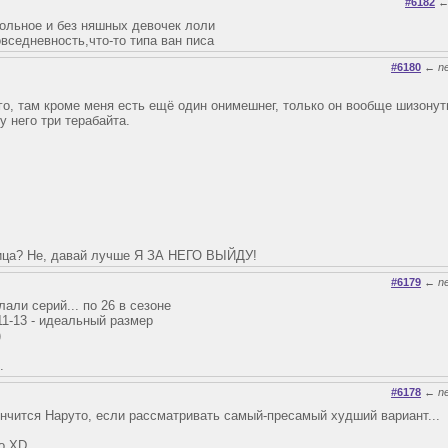
#6182
кольное и без няшных девочек лоли
вседневность,что-то типа ван писа
#6180
←
n
го, там кроме меня есть ещё один онимешнег, только он вообще шизонут
у него три терабайта.
зница? Не, давай лучше Я ЗА НЕГО ВЫЙДУ!
#6179
←
n
али серий... по 26 в сезоне
11-13 - идеальный размер
)
.
#6178
←
n
кончится Наруто, если рассматривать самый-пресамый худший вариант...
о XD