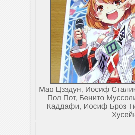
Мао Цзэдун, Иосиф Сталин
Пол Пот, Бенито Муссо
Каддафи, Иосиф Броз Т
Хусей