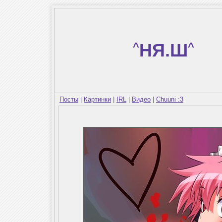
^
НЯ.Ш
^
Посты
|
Картинки
|
IRL
|
Видео
|
Chuuni :3