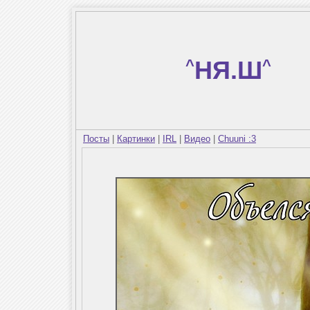
^
НЯ.Ш
^
Посты
|
Картинки
|
IRL
|
Видео
|
Chuuni :3