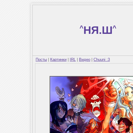
^
НЯ.Ш
^
Посты
|
Картинки
|
IRL
|
Видео
|
Chuuni :3