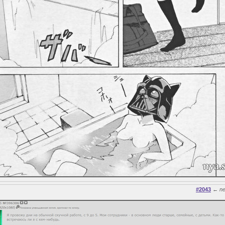
#2043
←
n