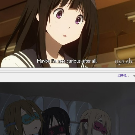
#2041
←
n