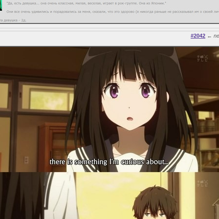
#2042
←
n