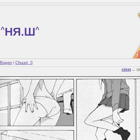
^
НЯ.Ш
^
Видео
|
Chuuni :3
#2044
←
Si