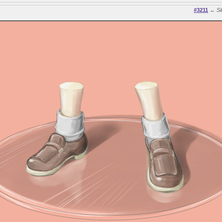
#3211
←
Si