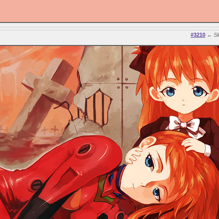
#3210
←
Si