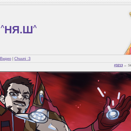
^
НЯ.Ш
^
Видео
|
Chuuni :3
#3213
←
Si