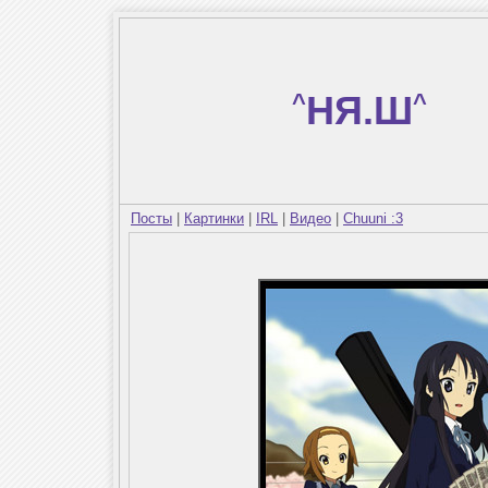
^
НЯ.Ш
^
Посты
|
Картинки
|
IRL
|
Видео
|
Chuuni :3