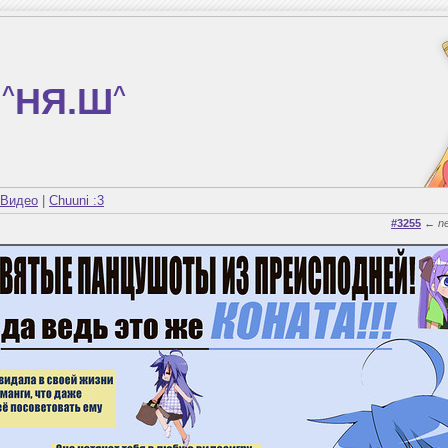
^
НЯ.Ш
^
Видео
|
Chuuni :3
#3255
←
n