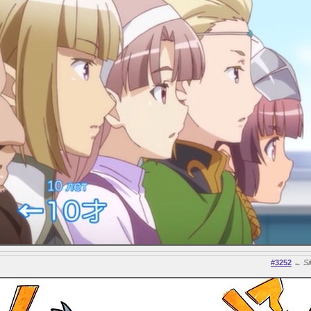
#3252
←
Si