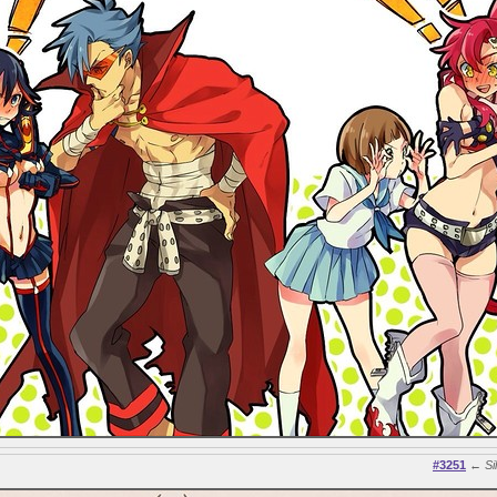
#3251
←
Si