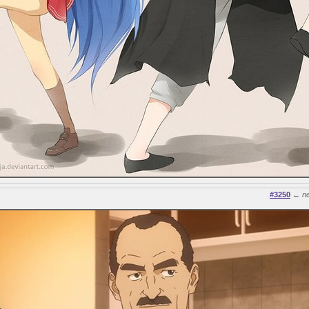
#3250
←
n