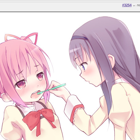
#3254
←
n