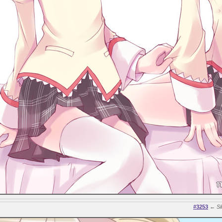
#3253
←
Si