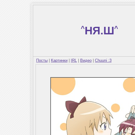
^
НЯ.Ш
^
Посты
|
Картинки
|
IRL
|
Видео
|
Chuuni :3