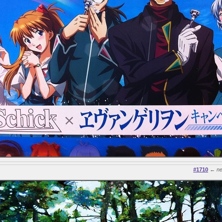
#1710
←
n