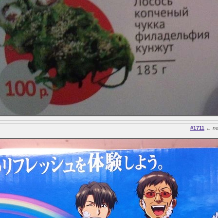
#1711
←
n