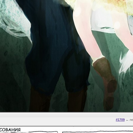
#1709
←
n