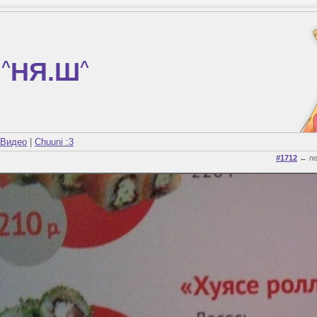
^
НЯ.Ш
^
Видео
|
Chuuni :3
#1712
←
n