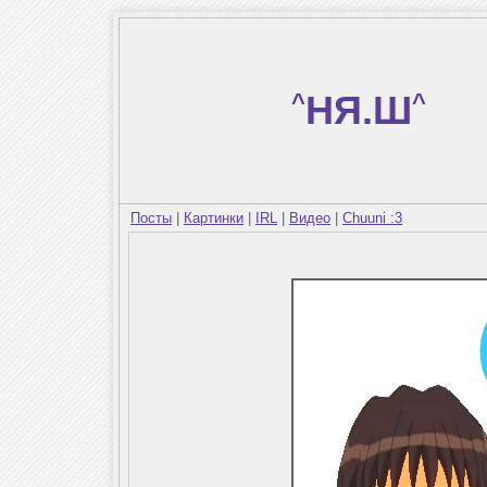
^
НЯ.Ш
^
Посты
|
Картинки
|
IRL
|
Видео
|
Chuuni :3