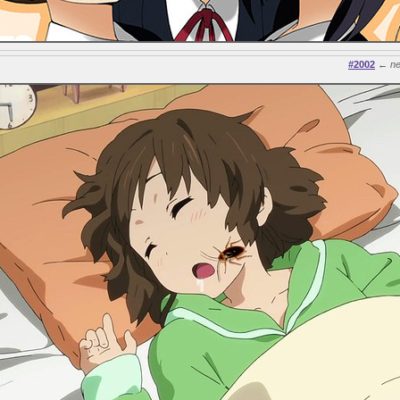
#2002
←
n