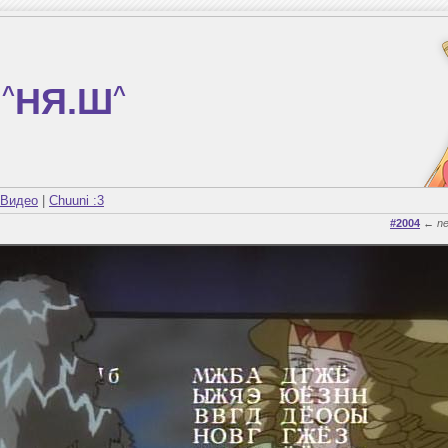
^
НЯ.Ш
^
Видео
|
Chuuni :3
#2004
←
n