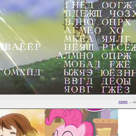
#2003
←
n